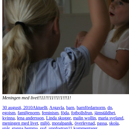
Meningen med livet!!11!!!11!!1!1!!!1!
Postat
Kategorier
Taggar
30 augusti, 2010
Aktuellt
,
Arg
avla
,
barn
,
barnfördarnorm
,
dn
,
egoism
,
familjenorm
,
feminism
,
föda
,
fotbollsfrun
,
jämstäldhet
,
kvinna
,
lena andersson
,
Linda skugge
,
malin wollin
,
maria sveland
,
meningen med livet
,
miljö
,
moralpanik
,
överlevnad
,
passa
,
skola
,
till
spår
,
stanna hemma
,
svd
,
uppfostran
11 kommentarer