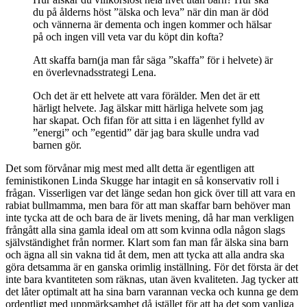
du på ålderns höst ”älska och leva” när din man är död
och vännerna är dementa och ingen kommer och hälsar
på och ingen vill veta var du köpt din kofta?
Att skaffa barn(ja man får säga ”skaffa” för i helvete) är
en överlevnadsstrategi Lena.
Och det är ett helvete att vara förälder. Men det är ett
härligt helvete. Jag älskar mitt härliga helvete som jag
har skapat. Och fifan för att sitta i en lägenhet fylld av
”energi” och ”egentid” där jag bara skulle undra vad
barnen gör.
Det som förvånar mig mest med allt detta är egentligen att
feministikonen Linda Skugge har intagit en så konservativ roll i
frågan. Visserligen var det länge sedan hon gick över till att vara en
rabiat bullmamma, men bara för att man skaffar barn behöver man
inte tycka att de och bara de är livets mening, då har man verkligen
frångått alla sina gamla ideal om att som kvinna odla någon slags
självständighet från normer. Klart som fan man får älska sina barn
och ägna all sin vakna tid åt dem, men att tycka att alla andra ska
göra detsamma är en ganska orimlig inställning. För det första är det
inte bara kvantiteten som räknas, utan även kvaliteten. Jag tycker att
det låter optimalt att ha sina barn varannan vecka och kunna ge dem
ordentligt med uppmärksamhet då istället för att ha det som vanliga