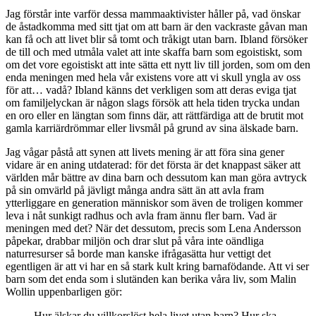
Jag förstår inte varför dessa mammaaktivister håller på, vad önskar
de åstadkomma med sitt tjat om att barn är den vackraste gåvan man
kan få och att livet blir så tomt och tråkigt utan barn. Ibland försöker
de till och med utmåla valet att inte skaffa barn som egoistiskt, som
om det vore egoistiskt att inte sätta ett nytt liv till jorden, som om den
enda meningen med hela vår existens vore att vi skull yngla av oss
för att… vadå? Ibland känns det verkligen som att deras eviga tjat
om familjelyckan är någon slags försök att hela tiden trycka undan
en oro eller en längtan som finns där, att rättfärdiga att de brutit mot
gamla karriärdrömmar eller livsmål på grund av sina älskade barn.
Jag vågar påstå att synen att livets mening är att föra sina gener
vidare är en aning utdaterad: för det första är det knappast säker att
världen mår bättre av dina barn och dessutom kan man göra avtryck
på sin omvärld på jävligt många andra sätt än att avla fram
ytterliggare en generation människor som även de troligen kommer
leva i nåt sunkigt radhus och avla fram ännu fler barn. Vad är
meningen med det? När det dessutom, precis som Lena Andersson
påpekar, drabbar miljön och drar slut på våra inte oändliga
naturresurser så borde man kanske ifrågasätta hur vettigt det
egentligen är att vi har en så stark kult kring barnafödande. Att vi ser
barn som det enda som i slutänden kan berika våra liv, som Malin
Wollin uppenbarligen gör:
Hur älskar du villkorslöst hela livet utan barn? Hur ska