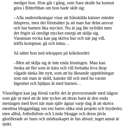
medger hon. Hon går i gång, som Sara skulle ha kunnat
göra i Bitterfittan om hon hade skilt sig:
–Alla undersökningar visar att frånskilda känner mindre
tidspress, men det förutsätter ju att man har delat ansvar
och har barnen lika mycket. Nu är jag lite nyfrälst men
det frigör så otroligt mycket energi att skilja sig.
Varannan vecka kan jag skriva hur och när jag vill,
träffa kompisar, gå och träna…
Så sätter hon ned tekoppen på köksbordet:
–Men att skilja sig är inte enda lösningen. Man kan
önska att fler som är kära och vill fortsätta leva ihop
vågade tänka lite nytt, som att ha liknande uppdelningar
som när man är skild, kanske till och med ha varsin
lägenhet och hjälpas åt med barnen…
Visserligen kan jag förstå varför det är provocerande med någon
som går ut med att de inte tycker att deras barn är den enda
meningen med livet när man själv ägnar varje dag åt att skriva
menlösa blogginlägg om ens barns olika små projekt och bryderier,
men alltså, fotbollsfrun och Linda Skugge och deras jävla
glorifierade av barn och mödraskapet är fan absurt, inget annat är
sjukt.