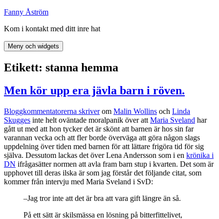
Hoppa
Fanny Åström
till
Kom i kontakt med ditt inre hat
innehåll
Meny och widgets
Etikett:
stanna hemma
Men kör upp era jävla barn i röven.
Bloggkommentatorerna skriver
om
Malin Wollins
och
Linda
Skugges
inte helt oväntade moralpanik över att
Maria Sveland
har
gått ut med att hon tycker det är skönt att barnen är hos sin far
varannan vecka och att fler borde överväga att göra någon slags
uppdelning över tiden med barnen för att lättare frigöra tid för sig
själva. Dessutom lackas det över Lena Andersson som i en
krönika i
DN
ifrågasätter normen att avla fram barn stup i kvarten. Det som är
upphovet till deras ilska är som jag förstår det följande citat, som
kommer från intervju med Maria Sveland i SvD:
–Jag tror inte att det är bra att vara gift längre än så.
På ett sätt är skilsmässa en lösning på bitterfittelivet,