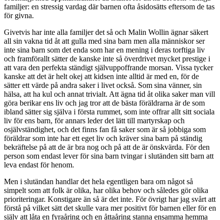
familjer: en stressig vardag där barnen ofta åsidosätts eftersom de tas
för givna.
Givetvis har inte alla familjer det så och Malin Wollin ägnar säkert
all sin vakna tid åt att gulla med sina barn men alla människor ser
inte sina barn som det enda som har en mening i deras torftiga liv
och framförallt sätter de kanske inte så överdrivet mycket prestige i
att vara den perfekta ständigt självuppoffrande morsan. Vissa tycker
kanske att det är helt okej att kidsen inte alltid är med en, för de
sätter ett värde på andra saker i livet också. Som sina vänner, sin
hälsa, att ha kul och annat trivialt. Att ägna tid åt olika saker man vill
göra berikar ens liv och jag tror att de bästa föräldrarna är de som
ibland sätter sig själva i första rummet, som inte offrar allt sitt sociala
liv för ens barn, för annars leder det lätt till martyrskap och
osjälvständighet, och det finns fan få saker som är så jobbiga som
föräldrar som inte har ett eget liv och kräver sina barn på ständig
bekräftelse på att de är bra nog och på att de är önskvärda. För den
person som endast lever för sina barn tvingar i slutänden sitt barn att
leva endast för henom.
Men i slutändan handlar det hela egentligen bara om något så
simpelt som att folk är olika, har olika behov och således gör olika
prioriteringar. Konstigare än så är det inte. För övrigt har jag svårt att
förstå på vilket sätt det skulle vara mer positivt för barnen eller för en
själv att låta en fyraåring och en åttaåring stanna ensamma hemma