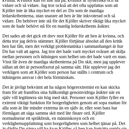
kvinna. Kvinnor kan en inte lita på, kvinnor är hysteriska och så
vidare och så vidare. Jag tror också att det ofta uppfattas som att
Kjöller inte är lika mycket en del av Dn som de manliga
ledarskribenterna, utan snarare att hen är lite inkvoterad och så
vidare. Dn behöver inte stå för det Kjöller skriver riktigt lika mycket
som de hade behövt stå för en manlig ledarskribents åsikter.
Det sades att det gick ett drev mot Kjöller för att hen är kvinna, och
detta tror jag delvis stämmer. Kjöller förtjänar absolut all den kritik
hen har fått, men det verkligt problematiska i sammanhanget är hur
Dn har valt att agera. Jag tror det hade varit mycket svårare att skilja
mellan personen och tidningen som helhet om det hade varit en man.
Visst får även de manliga skribenterna på Dn skit, men jag upplever
sällan att det är personfixerat på samma sätt. Här upplever jag det
verkligen som att Kjöller som person har ställts i centrum och
tidningens ansvar i det hela förminskats.
Det är jävligt bekvämt att ha någon högerextremist en kan skicka
fram för att framföra sina fullkomligt genomvidriga åsikter när en
själv vill legitimera sin hög med skit. Personer som Kjöller fyller en
extremt viktigt funktion för borgerligheten genom att sopa mattan för
alla som är lite mindre extrema än en själv är, eller som bara har
förmågan att säga samma skit med lite finare ord. Kjöller
normaliserar ett språkbruk, en människosyn och en
verklighetsuppfattning som borgerligheten som helhet tjänar på. Det
är därför Dn gärna vill ha kvar Kjöller, så hen kan fortsätta sprida sin