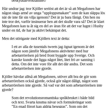
beskyddarverksamhet?
Här undrar jag: tror Kjöller seriöst att det är så att Megafonen har
någon slags armé av unga ”upploppsmakare” som de kan släppa lös
när de inte får sin vilja igenom? Det är ju bara fånigt. Om hen nu
inte tror det, varför insinuerar hen att det skulle vara så? Det är klart
Megafonen kan ta åt sig en del av äran för att det var lugnt i Husby
under en tid, de har ju aktivt bekämpat det.
Men det störigaste med Kjöllers text är detta:
I ett av alla de tusentals tweets jag ögnat igenom är det
någon som jämför Megafonens aktiviteter med hur
arbetarrörelsen på bred front byggde upp Sverige. Och
kanske kunde det ligga något litet, litet frö av sanning i
detta. Om det inte vore för allt det där andra. Det som
arbetarrörelsen inte gjorde.
Kjöller hävdar alltså att Megafonen, utöver allt bra de gör som
arbetarrörelsen också gjorde, också gör något dåligt, något som
arbetarrörelsen inte gjorde. Så vad var det som arbetarrörelsen inte
gjorde?
Som det revolutionsromantiska språkbruket i både bild
och text. Svarta knutna nävar och formuleringar som
”En enad förort kan aldrig besegras”. Som om det