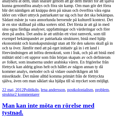
analysera åt dem, utan snarare genom att ge dem medel för att själva
kunna genomföra analys och föra sin kamp. Om man gör det förra
blir det nämligen att knäppa dem på näsan och överföra våra egna
idéer om vilket uttryck patriarkatet tar sig och hur det ska bekämpas.
Sådant måste ju vara annorlunda beroende på kulturell kontext. Det
är en stor skillnad på olika sorters stöd. Det första är att gå in med
sina egna färdiga analyser, uppfattningar och värderingar och före
dem på andra. Det andra är att utifrån ett visst ramverk, som till
exempel bekämpandet av patriarkala strukturer, bistå med hjälp
ekonomiskt och kunskapsmässigt utan att för den sakens skull gå in
och ta över. Jämför med att på eget initiativ gå in i ett land i
förevändningen att införa demokrati, som i Irak, och på att bistå med
militärt stöd i ett uppror som från början skapats av och definierats
av folket, som insatserna under arabiska våren. En frigörelse från
förtryck kan aldrig göras helt och hållet av någon annan ty då
kommer analys, metoder och så vidare oundvikligen att bli
missriktade. Det måste alltid komma primärt från de förtryckta
själva, även om man såklart ska hjälpa till så mycket som möjligt.
Postat
Kategorier
Taggar
22 maj, 2012
Politik
dn
,
lena andersson
,
postkolonialism
,
problem
,
till
struktur
2 kommentarer
Ett
ganska
Man kan inte möta en rörelse med
rörigt
tystnad.
inlägg