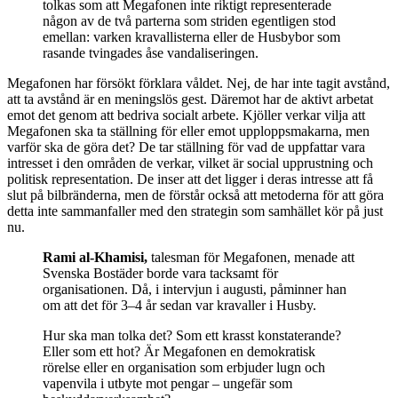
tolkas som att Megafonen inte riktigt representerade
någon av de två parterna som striden egentligen stod
emellan: varken kravallisterna eller de Husbybor som
rasande tvingades åse vandaliseringen.
Megafonen har försökt förklara våldet. Nej, de har inte tagit avstånd,
att ta avstånd är en meningslös gest. Däremot har de aktivt arbetat
emot det genom att bedriva socialt arbete. Kjöller verkar vilja att
Megafonen ska ta ställning för eller emot upploppsmakarna, men
varför ska de göra det? De tar ställning för vad de uppfattar vara
intresset i den områden de verkar, vilket är social upprustning och
politisk representation. De inser att det ligger i deras intresse att få
slut på bilbränderna, men de förstår också att metoderna för att göra
detta inte sammanfaller med den strategin som samhället kör på just
nu.
Rami al-Khamisi,
talesman för Megafonen, menade att
Svenska Bostäder borde vara tacksamt för
organisationen. Då, i intervjun i augusti, påminner han
om att det för 3–4 år sedan var kravaller i Husby.
Hur ska man tolka det? Som ett krasst konstaterande?
Eller som ett hot? Är Megafonen en demokratisk
rörelse eller en organisation som erbjuder lugn och
vapenvila i utbyte mot pengar – ungefär som