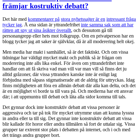
inte
främjar kostruktiv debatt?
möta
en
rörelse
Det här med
kommentarer på
stora nyhetssajter är en
intressant fråga
med
tycker jag
. Å ena sidan är yttrandefrihet
inte samma sak som att har
tystnad.
rätten att spy ut sina åsikter överallt
, och dessutom gå till
personangrepp eller hets mot folkgrupp. Om en privatperson har en
blogg tycker jag att saker är självklar, då är all moderering helt okej.
Men media har makt i samhället, så är det faktiskt. Och om vissa
tidningar har väldigt mycket makt och publik så är frågan om
moderering inte alls lika enkel. För även om yttrandefrihet inte
handlar om att få skriva vad man vill var man vill så finns det ju
alltid gråzoner, där vissa yttranden kanske inte är enligt lag
förbjudna med såpass stigmatiserade att de aldrig för uttryckas. Idag
finns möjligheten att föra en allmän debatt där alla kan delta, och det
är en möjlighet vi borde ta till vara på. Och medierna har ett ansvar
där; i att uppmuntra till debatt och låta alla sidor komma till tals.
Det gynnar dock inte konstruktiv debatt att vissa personer är
aggressiva och tar på tok för mycket utrymme utan att kunna lyssna
in andra eller ta till sig. Det gynnar inte konstruktiv debatt att vissa
blir kallade för horor eller andra tillmälen så fort de uttalar sig. Vissa
grupper tar extremt stor plats i debatten på internet, och i och med
det trängs andra grupper bort.