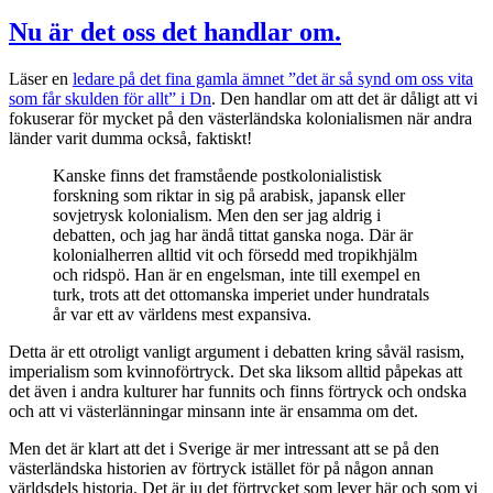
Dn
väljer
Nu är det oss det handlar om.
att
använda
Läser en
ledare på det fina gamla ämnet ”det är så synd om oss vita
nazisternas
som får skulden för allt” i Dn
. Den handlar om att det är dåligt att vi
egna
fokuserar för mycket på den västerländska kolonialismen när andra
propagandatermer.
länder varit dumma också, faktiskt!
Kanske finns det framstående postkolonialistisk
forskning som riktar in sig på arabisk, japansk eller
sovjetrysk kolonialism. Men den ser jag aldrig i
debatten, och jag har ändå tittat ganska noga. Där är
kolonialherren alltid vit och försedd med tropikhjälm
och ridspö. Han är en engelsman, inte till exempel en
turk, trots att det ottomans­ka imperiet under hundratals
år var ett av världens mest expansiva.
Detta är ett otroligt vanligt argument i debatten kring såväl rasism,
imperialism som kvinnoförtryck. Det ska liksom alltid påpekas att
det även i andra kulturer har funnits och finns förtryck och ondska
och att vi västerlänningar minsann inte är ensamma om det.
Men det är klart att det i Sverige är mer intressant att se på den
västerländska historien av förtryck istället för på någon annan
världsdels historia. Det är ju det förtrycket som lever här och som vi