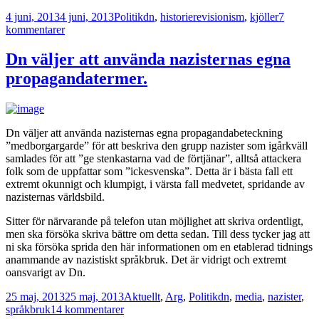
Postat
Kategorier
Taggar
4 juni, 2013
4 juni, 2013
Politik
dn
,
historierevisionism
,
kjöller
7
till
kommentarer
Borgerlig
historierevisionism.
Dn väljer att använda nazisternas egna
propagandatermer.
Dn väljer att använda nazisternas egna propagandabeteckning
”medborgargarde” för att beskriva den grupp nazister som igårkväll
samlades för att ”ge stenkastarna vad de förtjänar”, alltså attackera
folk som de uppfattar som ”ickesvenska”. Detta är i bästa fall ett
extremt okunnigt och klumpigt, i värsta fall medvetet, spridande av
nazisternas världsbild.
Sitter för närvarande på telefon utan möjlighet att skriva ordentligt,
men ska försöka skriva bättre om detta sedan. Till dess tycker jag att
ni ska försöka sprida den här informationen om en etablerad tidnings
anammande av nazistiskt språkbruk. Det är vidrigt och extremt
oansvarigt av Dn.
Postat
Kategorier
Taggar
25 maj, 2013
25 maj, 2013
Aktuellt
,
Arg
,
Politik
dn
,
media
,
nazister
,
till
språkbruk
14 kommentarer