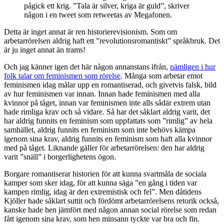
pågick ett krig. ”Tala är silver, kriga är guld”, skriver
någon i en tweet som retweetas av Megafonen.
Detta är inget annat är ren historierevisionism. Som om
arbetarrörelsen aldrig haft ett ”revolutionsromantiskt” språkbruk. Det
är ju inget annat än trams!
Och jag känner igen det här någon annanstans ifrån,
nämligen i hur
folk talar om feminismen som rörelse
. Många som arbetar emot
feminismen idag målar upp en romantiserad, och givetvis falsk, bild
av hur feminismen var innan. Innan hade feminismen med alla
kvinnor på tåget, innan var feminismen inte alls sådär extrem utan
hade rimliga krav och så vidare. Så har det såklart aldrig varit, det
har aldrig funnits en feminism som uppfattats som ”rimlig” av hela
samhället, aldrig funnits en feminism som inte behövs kämpa
igenom sina krav, aldrig funnits en feminism som haft alla kvinnor
med på tåget. Liknande gäller för arbetarrörelsen: den har aldrig
varit ”snäll” i borgerlighetens ögon.
Borgare romantiserar historien för att kunna svartmåla de sociala
kamper som sker idag, för att kunna säga ”en gång i tiden var
kampen rimlig, idag är den extremistisk och fel”. Men dåtidens
Kjöller hade såklart suttit och fördömt arbetarrörelsens retorik också,
kanske hade hen jämfört med någon annan social rörelse som redan
fått igenom sina krav, som hen minsann tyckte var bra och fin.