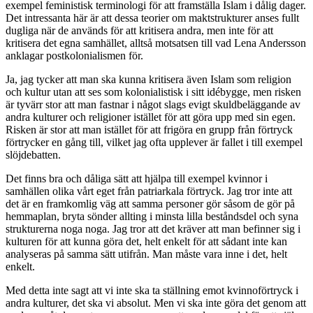
exempel feministisk terminologi för att framställa Islam i dålig dager.
Det intressanta här är att dessa teorier om maktstrukturer anses fullt
dugliga när de används för att kritisera andra, men inte för att
kritisera det egna samhället, alltså motsatsen till vad Lena Andersson
anklagar postkolonialismen för.
Ja, jag tycker att man ska kunna kritisera även Islam som religion
och kultur utan att ses som kolonialistisk i sitt idébygge, men risken
är tyvärr stor att man fastnar i något slags evigt skuldbeläggande av
andra kulturer och religioner istället för att göra upp med sin egen.
Risken är stor att man istället för att frigöra en grupp från förtryck
förtrycker en gång till, vilket jag ofta upplever är fallet i till exempel
slöjdebatten.
Det finns bra och dåliga sätt att hjälpa till exempel kvinnor i
samhällen olika vårt eget från patriarkala förtryck. Jag tror inte att
det är en framkomlig väg att samma personer gör såsom de gör på
hemmaplan, bryta sönder allting i minsta lilla beståndsdel och syna
strukturerna noga noga. Jag tror att det kräver att man befinner sig i
kulturen för att kunna göra det, helt enkelt för att sådant inte kan
analyseras på samma sätt utifrån. Man måste vara inne i det, helt
enkelt.
Med detta inte sagt att vi inte ska ta ställning emot kvinnoförtryck i
andra kulturer, det ska vi absolut. Men vi ska inte göra det genom att