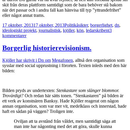
skit från deras plattform samtidigt som de bara behöver stå bakom
när det passar och i andra fall kan hänvisa till typ ”yttrandefrihet”
eller något annat trams.
Postat
Kategorier
Taggar
17 oktober, 2013
17 oktober, 2013
Politik
åsikter
,
borgerlighet
,
dn
,
ideologiskt projekt
,
journalistisk
,
kjöller
,
kön
,
ledarskribent
3
till
kommentarer
Kjöllers
roll
Borgerlig historierevisionism.
i
borgerlighetens
Kjöller har skrivit i Dn om
Megafonen
, alltså den organisation som
ideologiska
sysslar med social upprustning i förorten. Texten inleds med den här
projekt.
bilden:
Bilden pryds av undertexten:
Stenkastare som slänger blommor.
Trovärdigt?
Och redan här sätts tonen. ”Stenkastaren” på bilden är
ett verk av konstnären Banksy. Hade Kjöller reagerat om någon
annan organisation, som var mer vit, medelklass och innerstad, hade
haft en sådan på väggen? Troligen inte.
Oviljan att ta avstånd från våldet, men samtidigt säga att
man inte har någonting med det att göra, skulle kunna