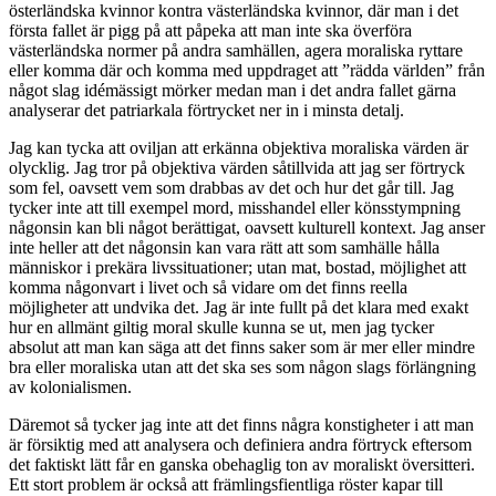
österländska kvinnor kontra västerländska kvinnor, där man i det
första fallet är pigg på att påpeka att man inte ska överföra
västerländska normer på andra samhällen, agera moraliska ryttare
eller komma där och komma med uppdraget att ”rädda världen” från
något slag idémässigt mörker medan man i det andra fallet gärna
analyserar det patriarkala förtrycket ner in i minsta detalj.
Jag kan tycka att oviljan att erkänna objektiva moraliska värden är
olycklig. Jag tror på objektiva värden såtillvida att jag ser förtryck
som fel, oavsett vem som drabbas av det och hur det går till. Jag
tycker inte att till exempel mord, misshandel eller könsstympning
någonsin kan bli något berättigat, oavsett kulturell kontext. Jag anser
inte heller att det någonsin kan vara rätt att som samhälle hålla
människor i prekära livssituationer; utan mat, bostad, möjlighet att
komma någonvart i livet och så vidare om det finns reella
möjligheter att undvika det. Jag är inte fullt på det klara med exakt
hur en allmänt giltig moral skulle kunna se ut, men jag tycker
absolut att man kan säga att det finns saker som är mer eller mindre
bra eller moraliska utan att det ska ses som någon slags förlängning
av kolonialismen.
Däremot så tycker jag inte att det finns några konstigheter i att man
är försiktig med att analysera och definiera andra förtryck eftersom
det faktiskt lätt får en ganska obehaglig ton av moraliskt översitteri.
Ett stort problem är också att främlingsfientliga röster kapar till