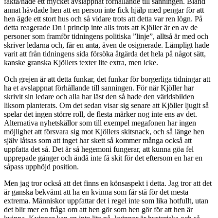
fakta/hade ett mycket avslappnat förhållande till sanningen. Bland
annat hävdade hen att en person inte fick hjälp med pengar för att
hen ägde ett stort hus och så vidare trots att detta var ren lögn. På
detta reagerade Dn i princip inte alls trots att Kjöller är en av de
personer som framför tidningens politiska ”linje”, alltså är med och
skriver ledarna och, får en anta, även de osignerade. Lämpligt hade
varit att från tidningens sida försöka åtgärda det hela på något sätt,
kanske granska Kjöllers texter lite extra, men icke.
Och grejen är att detta funkar, det funkar för borgerliga tidningar att
ha et avslappnat förhållande till sanningen. För när Kjöller har
skrivit sin ledare och alla har läst den så hade den världsbilden
liksom planterats. Om det sedan visar sig senare att Kjöller ljugit så
spelar det ingen större roll, de flesta märker nog inte ens av det.
Alternativa nyhetskällor som till exempel megafonen har ingen
möjlighet att försvara sig mot Kjöllers skitsnack, och så länge hen
själv låtsas som att inget har skett så kommer många också att
uppfatta det så. Det är så hegemoni fungerar, att kunna göa fel
upprepade gånger och ändå inte få skit för det eftersom en har en
såpass upphöjd position.
Men jag tror också att det finns en könsaspekt i detta. Jag tror att det
är ganska bekvämt att ha en kvinna som får stå för det mesta
extrema. Människor uppfattar det i regel inte som lika hotfullt, utan
det blir mer en fråga om att hen gör som hen gör för att hen är