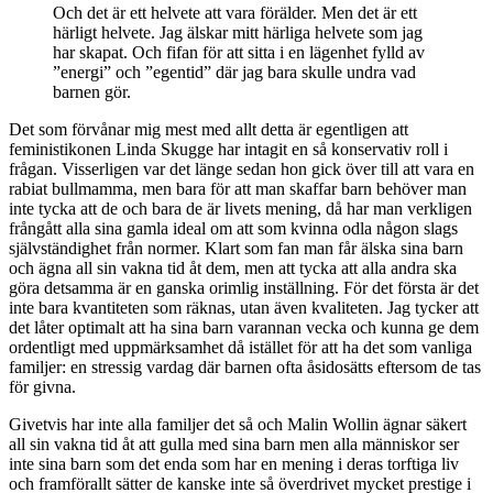
Och det är ett helvete att vara förälder. Men det är ett
härligt helvete. Jag älskar mitt härliga helvete som jag
har skapat. Och fifan för att sitta i en lägenhet fylld av
”energi” och ”egentid” där jag bara skulle undra vad
barnen gör.
Det som förvånar mig mest med allt detta är egentligen att
feministikonen Linda Skugge har intagit en så konservativ roll i
frågan. Visserligen var det länge sedan hon gick över till att vara en
rabiat bullmamma, men bara för att man skaffar barn behöver man
inte tycka att de och bara de är livets mening, då har man verkligen
frångått alla sina gamla ideal om att som kvinna odla någon slags
självständighet från normer. Klart som fan man får älska sina barn
och ägna all sin vakna tid åt dem, men att tycka att alla andra ska
göra detsamma är en ganska orimlig inställning. För det första är det
inte bara kvantiteten som räknas, utan även kvaliteten. Jag tycker att
det låter optimalt att ha sina barn varannan vecka och kunna ge dem
ordentligt med uppmärksamhet då istället för att ha det som vanliga
familjer: en stressig vardag där barnen ofta åsidosätts eftersom de tas
för givna.
Givetvis har inte alla familjer det så och Malin Wollin ägnar säkert
all sin vakna tid åt att gulla med sina barn men alla människor ser
inte sina barn som det enda som har en mening i deras torftiga liv
och framförallt sätter de kanske inte så överdrivet mycket prestige i