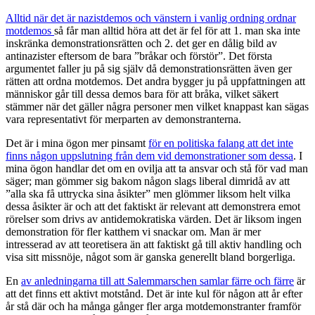
om
postkolonialism.
Alltid när det är nazistdemos och vänstern i vanlig ordning ordnar
motdemos
så får man alltid höra att det är fel för att 1. man ska inte
inskränka demonstrationsrätten och 2. det ger en dålig bild av
antinazister eftersom de bara ”bråkar och förstör”. Det första
argumentet faller ju på sig själv då demonstrationsrätten även ger
rätten att ordna motdemos. Det andra bygger ju på uppfattningen att
människor går till dessa demos bara för att bråka, vilket säkert
stämmer när det gäller några personer men vilket knappast kan sägas
vara representativt för merparten av demonstranterna.
Det är i mina ögon mer pinsamt
för en politiska falang att det inte
finns någon uppslutning från dem vid demonstrationer som dessa
. I
mina ögon handlar det om en ovilja att ta ansvar och stå för vad man
säger; man gömmer sig bakom någon slags liberal dimridå av att
”alla ska få uttrycka sina åsikter” men glömmer liksom helt vilka
dessa åsikter är och att det faktiskt är relevant att demonstrera emot
rörelser som drivs av antidemokratiska värden. Det är liksom ingen
demonstration för fler katthem vi snackar om. Man är mer
intresserad av att teoretisera än att faktiskt gå till aktiv handling och
visa sitt missnöje, något som är ganska generellt bland borgerliga.
En
av anledningarna till att Salemmarschen samlar färre och färre
är
att det finns ett aktivt motstånd. Det är inte kul för någon att år efter
år stå där och ha många gånger fler arga motdemonstranter framför