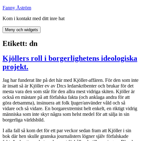
Hoppa
Fanny Åström
till
Kom i kontakt med ditt inre hat
innehåll
Meny och widgets
Etikett:
dn
Kjöllers roll i borgerlighetens ideologiska
projekt.
Jag har funderat lite på det här med Kjöller-affären. För den som inte
är insatt så är Kjöller ev av Dn:s ledarskribenter och brukar för det
mesta vara den som står för den allra mest vidriga skiten. Kjöller är
också en mästare på att förfalska fakta (och anklaga andra för att
göra detsamma), insinuera att folk ljuger/använder våld och så
vidare och så vidare. En borgarextremist helt enkelt, en riktigt vidrig
människa som inte skyr några som helst medel för att sälja in sin
borgerliga världsbild.
I alla fall så kom det för ett par veckor sedan fram att Kjöller i sin
bok där hen skulle granska journalisters lögner själv förfalskade