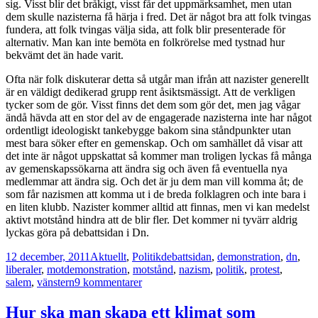
sig. Visst blir det bråkigt, visst får det uppmärksamhet, men utan
dem skulle nazisterna få härja i fred. Det är något bra att folk tvingas
fundera, att folk tvingas välja sida, att folk blir presenterade för
alternativ. Man kan inte bemöta en folkrörelse med tystnad hur
bekvämt det än hade varit.
Ofta när folk diskuterar detta så utgår man ifrån att nazister generellt
är en väldigt dedikerad grupp rent åsiktsmässigt. Att de verkligen
tycker som de gör. Visst finns det dem som gör det, men jag vågar
ändå hävda att en stor del av de engagerade nazisterna inte har något
ordentligt ideologiskt tankebygge bakom sina ståndpunkter utan
mest bara söker efter en gemenskap. Och om samhället då visar att
det inte är något uppskattat så kommer man troligen lyckas få många
av gemenskapssökarna att ändra sig och även få eventuella nya
medlemmar att ändra sig. Och det är ju dem man vill komma åt; de
som får nazismen att komma ut i de breda folklagren och inte bara i
en liten klubb. Nazister kommer alltid att finnas, men vi kan medelst
aktivt motstånd hindra att de blir fler. Det kommer ni tyvärr aldrig
lyckas göra på debattsidan i Dn.
Postat
Kategorier
Taggar
12 december, 2011
Aktuellt
,
Politik
debattsidan
,
demonstration
,
dn
,
liberaler
,
motdemonstration
,
motstånd
,
nazism
,
politik
,
protest
,
till
salem
,
vänstern
9 kommentarer
Man
kan
Hur ska man skapa ett klimat som