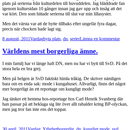
som
plats på serierna från kulturdelen till huvuddelen. Jag bläddrade fan
främjar
igenom kultursidan 10 gånger innan jag gav upp och insåg att det
kostruktiv
var kört. Den som hittade serierna till slut var min lillasyster.
debatt?
Men det värsta var att de bytte tillbaks efter ungefär fyra dagar,
precis när chocken hade lagt sig.
Postat
Kategorier
Taggar
till
8 augusti, 2011
Vardag
byta plats
,
dn
,
serier
Lämna en kommentar
Förvi
och
Världens mest borgerliga ämne.
skräc
I min familj har vi länge haft DN, men nu har vi bytt till SvD. På det
stora hela en bra grej.
Men på helgen är SvD faktiskt himla tråkig. De skriver nämligen
bara om en enda sak: mode i kungahuset. Allvarligt, finns det något
mer borgerligt än ett reportage om kungligt mode?
Jag tänker ett hemma hos-reportage hos Carl Henrik Svanberg där
han passar på att beklaga sig lite över allt rabalder kring BP-olyckan,
men jag tror fan inte ens det toppar.
Postat
Kategorier
Taggar
30 april, 2011
Vardag
,
Ytlighet
borgerlig
,
dn
,
kungligt mode
,
svd
,