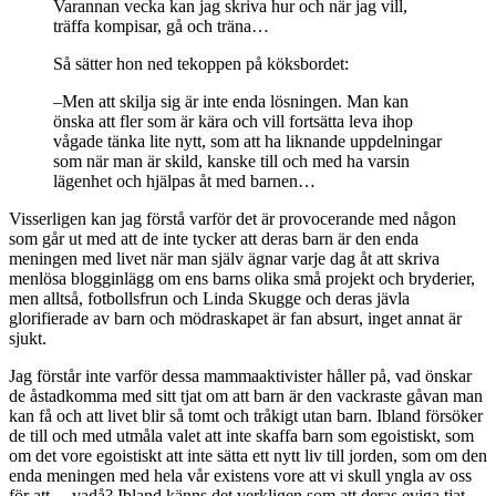
Varannan vecka kan jag skriva hur och när jag vill,
träffa kompisar, gå och träna…
Så sätter hon ned tekoppen på köksbordet:
–Men att skilja sig är inte enda lösningen. Man kan
önska att fler som är kära och vill fortsätta leva ihop
vågade tänka lite nytt, som att ha liknande uppdelningar
som när man är skild, kanske till och med ha varsin
lägenhet och hjälpas åt med barnen…
Visserligen kan jag förstå varför det är provocerande med någon
som går ut med att de inte tycker att deras barn är den enda
meningen med livet när man själv ägnar varje dag åt att skriva
menlösa blogginlägg om ens barns olika små projekt och bryderier,
men alltså, fotbollsfrun och Linda Skugge och deras jävla
glorifierade av barn och mödraskapet är fan absurt, inget annat är
sjukt.
Jag förstår inte varför dessa mammaaktivister håller på, vad önskar
de åstadkomma med sitt tjat om att barn är den vackraste gåvan man
kan få och att livet blir så tomt och tråkigt utan barn. Ibland försöker
de till och med utmåla valet att inte skaffa barn som egoistiskt, som
om det vore egoistiskt att inte sätta ett nytt liv till jorden, som om den
enda meningen med hela vår existens vore att vi skull yngla av oss
för att… vadå? Ibland känns det verkligen som att deras eviga tjat