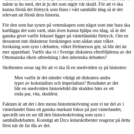
måste ta itu med, det är ju det som utgör vår skuld. För att vi ska
kunna förstå det förtryck som finns i vårt samhälle idag så är det
relevant att förstå dess historia.
För den som har synen på vetenskapen som något som inte bara ska
kartlägga det som varit, utan även kunna hjälpa oss idag, så är det
ganska givet varför fokuset ligger på västerländskt förtryck. Om en
dessutom inte diskuterar forskningen som sådan utan vilket
forskning som syns i debatten, vilket Helmerson gör, så blir det än
mer uppenbart. Varför ska vi i Sverige diskutera efterföljderna av det
Ottomanska rikets utbredning i den inhemska debatten?
Skribenten oroar sig för att vi ska få en snedvriden sy på historien:
Men varför är det mindre viktigt att diskutera andra
typer av kolonialism och imperialism? Resultatet av det
blir en snedvriden historiebild där skulden bärs av ett
enda par, vita, skuldror.
Faktum är att det i den mesta historieskrivning som vi tar del av i
västerlandet finns ett ganska markant fokus på just västerlandet,
speciellt om en ser till den historieskrivning som syns i
samhällsdebatten. Konstigt att Dn:s ledarskribenter reagerar på detta
först när de far illa av det.