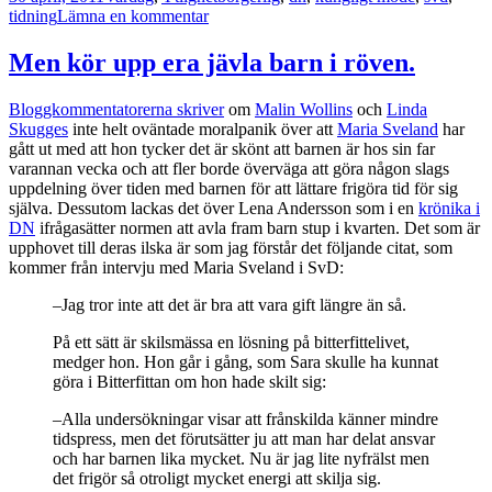
till
tidning
Lämna en kommentar
Världens
mest
Men kör upp era jävla barn i röven.
borgerliga
ämne.
Bloggkommentatorerna skriver
om
Malin Wollins
och
Linda
Skugges
inte helt oväntade moralpanik över att
Maria Sveland
har
gått ut med att hon tycker det är skönt att barnen är hos sin far
varannan vecka och att fler borde överväga att göra någon slags
uppdelning över tiden med barnen för att lättare frigöra tid för sig
själva. Dessutom lackas det över Lena Andersson som i en
krönika i
DN
ifrågasätter normen att avla fram barn stup i kvarten. Det som är
upphovet till deras ilska är som jag förstår det följande citat, som
kommer från intervju med Maria Sveland i SvD:
–Jag tror inte att det är bra att vara gift längre än så.
På ett sätt är skilsmässa en lösning på bitterfittelivet,
medger hon. Hon går i gång, som Sara skulle ha kunnat
göra i Bitterfittan om hon hade skilt sig:
–Alla undersökningar visar att frånskilda känner mindre
tidspress, men det förutsätter ju att man har delat ansvar
och har barnen lika mycket. Nu är jag lite nyfrälst men
det frigör så otroligt mycket energi att skilja sig.