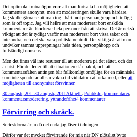
Det optimala i mina ögon vore att man fortsatta ha möjligheten att
kommentera anonymt, men att modereringen skulle vara hårdare.
Jag skulle gärna se att man tog i hårt mot personangrepp och inlägg
som är off topic. Jag vill hellre att man modererar bort enskilda
kommentarer än blockerar hela personer från att skriva. Det är också
viktigt att det är tydligt varför man modererar bort vissa saker och
inte andra, och det ska vara politiskt neutralt. Det viktiga är att man
undviker samma upprepningar hela tiden, personpåhopp och
fullständigt nonsens.
Men det finns väl inte resurser till att moderera på det sättet, och det
är trist. För det leder till att situationen slår bakut, och att
kommentarsfälten antingen blir fullkomligt omöjliga för en människa
som inte spenderar all sin vakna tid vid datorn att orka med, eller
att
möjligheten till anonymitet försvinner
.
Postat
Kategorier
Taggar
30 augusti, 2011
30 augusti, 2011
Aktuellt
,
Politik
dn
,
kommentarer
,
till
kommentarsmoderering
,
yttrandefrihet
4 kommentarer
Hur
ska
Förvirring och skräck.
man
skapa
Seriesidorna är ju då det enda jag läser i tidningen.
ett
klimat
Därför var det mycket förvirrande för mig när DN plötsligt bytte