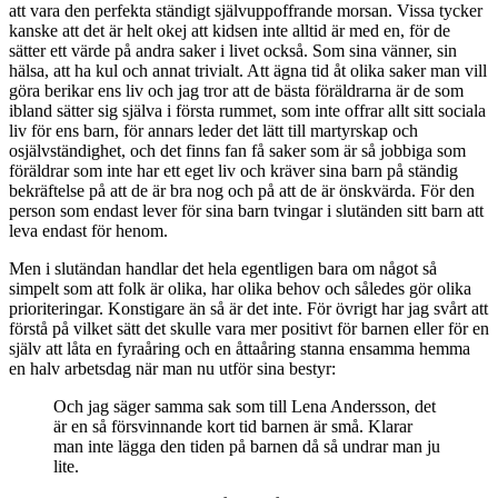
att vara den perfekta ständigt självuppoffrande morsan. Vissa tycker
kanske att det är helt okej att kidsen inte alltid är med en, för de
sätter ett värde på andra saker i livet också. Som sina vänner, sin
hälsa, att ha kul och annat trivialt. Att ägna tid åt olika saker man vill
göra berikar ens liv och jag tror att de bästa föräldrarna är de som
ibland sätter sig själva i första rummet, som inte offrar allt sitt sociala
liv för ens barn, för annars leder det lätt till martyrskap och
osjälvständighet, och det finns fan få saker som är så jobbiga som
föräldrar som inte har ett eget liv och kräver sina barn på ständig
bekräftelse på att de är bra nog och på att de är önskvärda. För den
person som endast lever för sina barn tvingar i slutänden sitt barn att
leva endast för henom.
Men i slutändan handlar det hela egentligen bara om något så
simpelt som att folk är olika, har olika behov och således gör olika
prioriteringar. Konstigare än så är det inte. För övrigt har jag svårt att
förstå på vilket sätt det skulle vara mer positivt för barnen eller för en
själv att låta en fyraåring och en åttaåring stanna ensamma hemma
en halv arbetsdag när man nu utför sina bestyr:
Och jag säger samma sak som till Lena Andersson, det
är en så försvinnande kort tid barnen är små. Klarar
man inte lägga den tiden på barnen då så undrar man ju
lite.