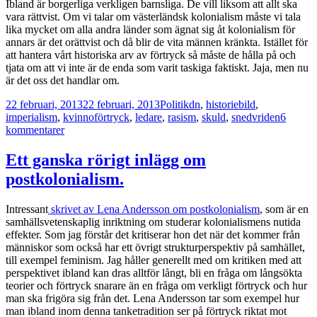
Ibland är borgerliga verkligen barnsliga. De vill liksom att allt ska
vara rättvist. Om vi talar om västerländsk kolonialism måste vi tala
lika mycket om alla andra länder som ägnat sig åt kolonialism för
annars är det orättvist och då blir de vita männen kränkta. Istället för
att hantera vårt historiska arv av förtryck så måste de hålla på och
tjata om att vi inte är de enda som varit taskiga faktiskt. Jaja, men nu
är det oss det handlar om.
Postat
Kategorier
Taggar
22 februari, 2013
22 februari, 2013
Politik
dn
,
historiebild
,
imperialism
,
kvinnoförtryck
,
ledare
,
rasism
,
skuld
,
snedvriden
6
till
kommentarer
Nu
är
Ett ganska rörigt inlägg om
det
postkolonialism.
oss
det
handlar
Intressant
skrivet av Lena Andersson om postkolonialism
, som är en
om.
samhällsvetenskaplig inriktning om studerar kolonialismens nutida
effekter. Som jag förstår det kritiserar hon det när det kommer från
människor som också har ett övrigt strukturperspektiv på samhället,
till exempel feminism. Jag håller generellt med om kritiken med att
perspektivet ibland kan dras alltför långt, bli en fråga om långsökta
teorier och förtryck snarare än en fråga om verkligt förtryck och hur
man ska frigöra sig från det. Lena Andersson tar som exempel hur
man ibland inom denna tanketradition ser på förtryck riktat mot