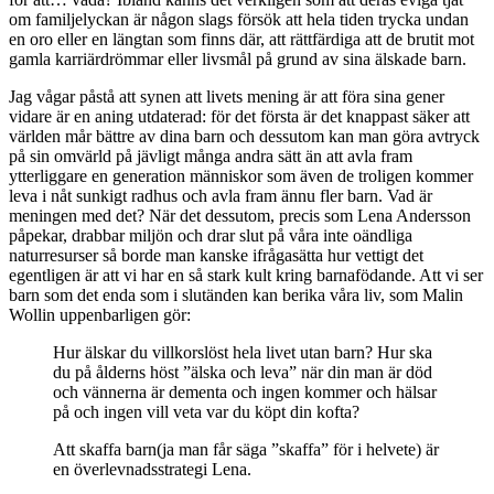
om familjelyckan är någon slags försök att hela tiden trycka undan
en oro eller en längtan som finns där, att rättfärdiga att de brutit mot
gamla karriärdrömmar eller livsmål på grund av sina älskade barn.
Jag vågar påstå att synen att livets mening är att föra sina gener
vidare är en aning utdaterad: för det första är det knappast säker att
världen mår bättre av dina barn och dessutom kan man göra avtryck
på sin omvärld på jävligt många andra sätt än att avla fram
ytterliggare en generation människor som även de troligen kommer
leva i nåt sunkigt radhus och avla fram ännu fler barn. Vad är
meningen med det? När det dessutom, precis som Lena Andersson
påpekar, drabbar miljön och drar slut på våra inte oändliga
naturresurser så borde man kanske ifrågasätta hur vettigt det
egentligen är att vi har en så stark kult kring barnafödande. Att vi ser
barn som det enda som i slutänden kan berika våra liv, som Malin
Wollin uppenbarligen gör:
Hur älskar du villkorslöst hela livet utan barn? Hur ska
du på ålderns höst ”älska och leva” när din man är död
och vännerna är dementa och ingen kommer och hälsar
på och ingen vill veta var du köpt din kofta?
Att skaffa barn(ja man får säga ”skaffa” för i helvete) är
en överlevnadsstrategi Lena.