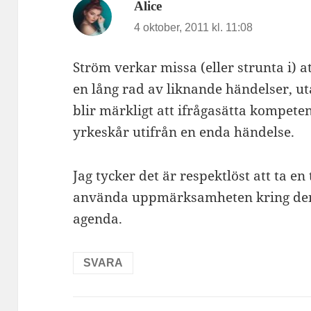
skriver:
Alice
4 oktober, 2011 kl. 11:08
Ström verkar missa (eller strunta i) at
en lång rad av liknande händelser, uta
blir märkligt att ifrågasätta kompeten
yrkeskår utifrån en enda händelse.
Jag tycker det är respektlöst att ta e
använda uppmärksamheten kring den f
agenda.
SVARA