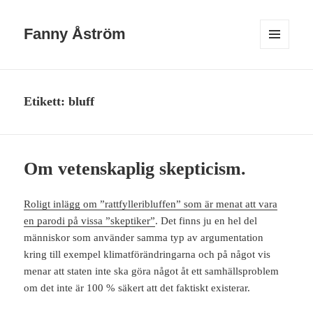
Fanny Åström
MENY
OCH
WIDGETS
Etikett:
bluff
Om vetenskaplig skepticism.
Roligt inlägg om ”rattfylleribluffen” som är menat att vara
en parodi på vissa ”skeptiker”
. Det finns ju en hel del
människor som använder samma typ av argumentation
kring till exempel klimatförändringarna och på något vis
menar att staten inte ska göra något åt ett samhällsproblem
om det inte är 100 % säkert att det faktiskt existerar.