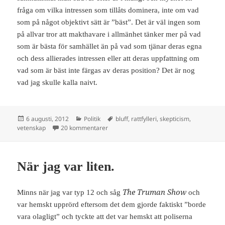
fråga om vilka intressen som tillåts dominera, inte om vad
som på något objektivt sätt är ”bäst”. Det är väl ingen som
på allvar tror att makthavare i allmänhet tänker mer på vad
som är bästa för samhället än på vad som tjänar deras egna
och dess allierades intressen eller att deras uppfattning om
vad som är bäst inte färgas av deras position? Det är nog
vad jag skulle kalla naivt.
Postat
Kategorier
Taggar
6 augusti, 2012
Politik
bluff
,
rattfylleri
,
skepticism
,
till Om vetenskaplig skepticism.
vetenskap
20 kommentarer
När jag var liten.
The Truman Show
Minns när jag var typ 12 och såg
och
var hemskt upprörd eftersom det dem gjorde faktiskt ”borde
vara olagligt” och tyckte att det var hemskt att poliserna