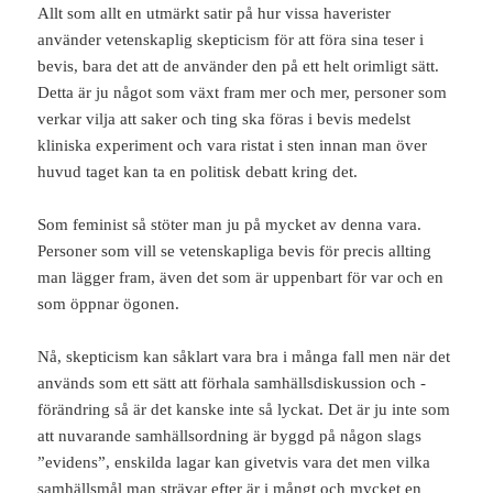
Allt som allt en utmärkt satir på hur vissa haverister
använder vetenskaplig skepticism för att föra sina teser i
bevis, bara det att de använder den på ett helt orimligt sätt.
Detta är ju något som växt fram mer och mer, personer som
verkar vilja att saker och ting ska föras i bevis medelst
kliniska experiment och vara ristat i sten innan man över
huvud taget kan ta en politisk debatt kring det.
Som feminist så stöter man ju på mycket av denna vara.
Personer som vill se vetenskapliga bevis för precis allting
man lägger fram, även det som är uppenbart för var och en
som öppnar ögonen.
Nå, skepticism kan såklart vara bra i många fall men när det
används som ett sätt att förhala samhällsdiskussion och -
förändring så är det kanske inte så lyckat. Det är ju inte som
att nuvarande samhällsordning är byggd på någon slags
”evidens”, enskilda lagar kan givetvis vara det men vilka
samhällsmål man strävar efter är i mångt och mycket en