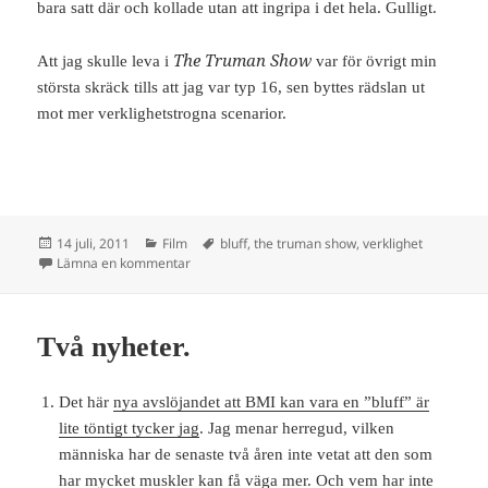
bara satt där och kollade utan att ingripa i det hela. Gulligt.
The Truman Show
Att jag skulle leva i
var för övrigt min
största skräck tills att jag var typ 16, sen byttes rädslan ut
mot mer verklighetstrogna scenarior.
Postat
Kategorier
Taggar
14 juli, 2011
Film
bluff
,
the truman show
,
verklighet
till När jag var liten.
Lämna en kommentar
Två nyheter.
Det här
nya avslöjandet att BMI kan vara en ”bluff” är
lite töntigt tycker jag
. Jag menar herregud, vilken
människa har de senaste två åren inte vetat att den som
har mycket muskler kan få väga mer. Och vem har inte