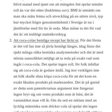
blivit matad med tjatet om att mängden fett spelar mindre
roll än var det sitter (bukfetma osv). BMI är utmärkt om
man ska mäta fetma och utveckling på en större nivå, typ
hur mycket högre genomsnittsbmit i Sverige är nu i
jämförelse med för tio år seda. Man måste ta det för vad
det är: ett trubbigt statistikverktyg
Att coca-colas hemliga recept har läckt ut
. För det första
är det väl fan inte så jävla hemligt längre, idag finns det
sjukt många olika kemiska analysmetoder och det är med
största sannolikhet möjligt att ta reda på exakt vad som
ingår i coca-cola. Det spelar ingen roll, för folk inbillar
sig att coca-cola är godare ändå. Jag tror verkligen inte
att folk skulle sluta köpa coca-cola för att det kom en
exakt likadan produkt på marknanden. Det är på gurnd
av detta som patentivrarnas argument inte fungerar:
ingen bryr sig om vems produkt som är bäst, det är
varumärket man vill åt. Om du sett en reklam med an
lycklig människa som dricker cola så spelar det ingen