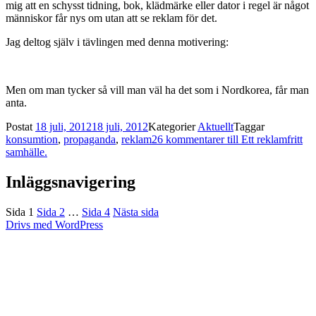
mig att en schysst tidning, bok, klädmärke eller dator i regel är något
människor får nys om utan att se reklam för det.
Jag deltog själv i tävlingen med denna motivering:
Men om man tycker så vill man väl ha det som i Nordkorea, får man
anta.
Postat
18 juli, 2012
18 juli, 2012
Kategorier
Aktuellt
Taggar
konsumtion
,
propaganda
,
reklam
26 kommentarer
till Ett reklamfritt
samhälle.
Inläggsnavigering
Sida
1
Sida
2
…
Sida
4
Nästa sida
Drivs med WordPress