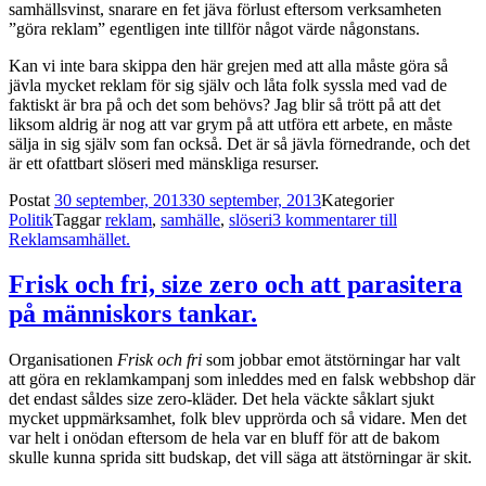
samhällsvinst, snarare en fet jäva förlust eftersom verksamheten
”göra reklam” egentligen inte tillför något värde någonstans.
Kan vi inte bara skippa den här grejen med att alla måste göra så
jävla mycket reklam för sig själv och låta folk syssla med vad de
faktiskt är bra på och det som behövs? Jag blir så trött på att det
liksom aldrig är nog att var grym på att utföra ett arbete, en måste
sälja in sig själv som fan också. Det är så jävla förnedrande, och det
är ett ofattbart slöseri med mänskliga resurser.
Postat
30 september, 2013
30 september, 2013
Kategorier
Politik
Taggar
reklam
,
samhälle
,
slöseri
3 kommentarer
till
Reklamsamhället.
Frisk och fri, size zero och att parasitera
på människors tankar.
Organisationen
Frisk och fri
som jobbar emot ätstörningar har valt
att göra en reklamkampanj som inleddes med en falsk webbshop där
det endast såldes size zero-kläder. Det hela väckte såklart sjukt
mycket uppmärksamhet, folk blev upprörda och så vidare. Men det
var helt i onödan eftersom de hela var en bluff för att de bakom
skulle kunna sprida sitt budskap, det vill säga att ätstörningar är skit.