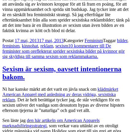
att använda sig av kvinnors kroppar för att få fram en poäng, för att
vinna uppmärksamhet och sprida sitt budskap. Jag tycker inte att det
är en särskilt bra feministiskt strategi. Så jag efterfrågar lite
eftertänksamhet från alla som sprider sexistiska reklambilder; tänk på
att det inte bara är en illustration av sexism utan även bilden av en
faktisk kvinna av kött och blod ni delar.
Postat
17 maj, 2013
17 maj, 2013
Kategorier
Feminism
Taggar
bilder
,
feminism
,
kinnohat
,
reklam
,
sexism
10 kommentarer
till De
feminister som oreflekterat sprider sexistiska bilder på kvinnor gör
sig skyldiga till samma sexism som reklammakarna.
Sexism är sexism, oavsett intentionerna
bakom.
Ni har kanske märkt att det varit en jävla snack om
klädmärket
American Apparel med anledning av deras vidriga, sexistiska
reklam
. Det är helt berättigat tycker jag, de står verkligen för en
sexism utöver det vanliga som dessutom hypas av diverse hipsters
eftersom tjejerna är ”naturliga” och gud vet allt.
Sen läste jag
den här artikeln om American Apparels
marknadsföringsstrategi
, som verkar vara uttänkt av en otroligt
vidrig människa vid namn Holiday som gjort till sin grej att göra