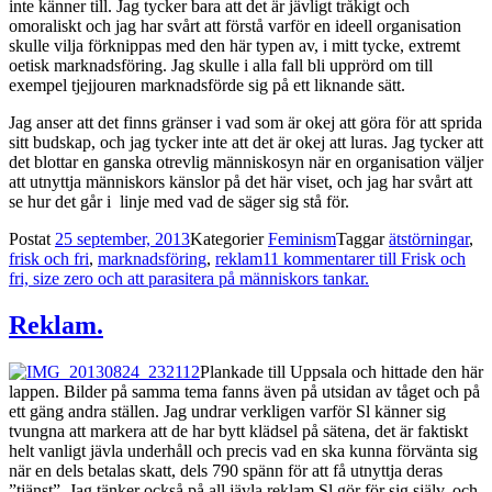
inte känner till. Jag tycker bara att det är jävligt tråkigt och
omoraliskt och jag har svårt att förstå varför en ideell organisation
skulle vilja förknippas med den här typen av, i mitt tycke, extremt
oetisk marknadsföring. Jag skulle i alla fall bli upprörd om till
exempel tjejjouren marknadsförde sig på ett liknande sätt.
Jag anser att det finns gränser i vad som är okej att göra för att sprida
sitt budskap, och jag tycker inte att det är okej att luras. Jag tycker att
det blottar en ganska otrevlig människosyn när en organisation väljer
att utnyttja människors känslor på det här viset, och jag har svårt att
se hur det går i linje med vad de säger sig stå för.
Postat
25 september, 2013
Kategorier
Feminism
Taggar
ätstörningar
,
frisk och fri
,
marknadsföring
,
reklam
11 kommentarer
till Frisk och
fri, size zero och att parasitera på människors tankar.
Reklam.
Plankade till Uppsala och hittade den här
lappen. Bilder på samma tema fanns även på utsidan av tåget och på
ett gäng andra ställen. Jag undrar verkligen varför Sl känner sig
tvungna att markera att de har bytt klädsel på sätena, det är faktiskt
helt vanligt jävla underhåll och precis vad en ska kunna förvänta sig
när en dels betalas skatt, dels 790 spänn för att få utnyttja deras
”tjänst”. Jag tänker också på all jävla reklam Sl gör för sig själv, och