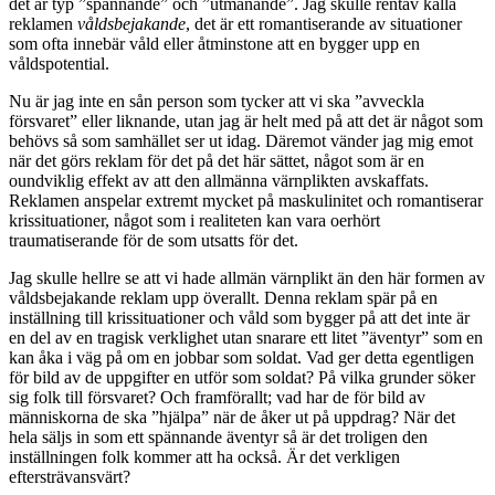
det är typ ”spännande” och ”utmanande”. Jag skulle rentav kalla
reklamen
våldsbejakande
, det är ett romantiserande av situationer
som ofta innebär våld eller åtminstone att en bygger upp en
våldspotential.
Nu är jag inte en sån person som tycker att vi ska ”avveckla
försvaret” eller liknande, utan jag är helt med på att det är något som
behövs så som samhället ser ut idag. Däremot vänder jag mig emot
när det görs reklam för det på det här sättet, något som är en
oundviklig effekt av att den allmänna värnplikten avskaffats.
Reklamen anspelar extremt mycket på maskulinitet och romantiserar
krissituationer, något som i realiteten kan vara oerhört
traumatiserande för de som utsatts för det.
Jag skulle hellre se att vi hade allmän värnplikt än den här formen av
våldsbejakande reklam upp överallt. Denna reklam spär på en
inställning till krissituationer och våld som bygger på att det inte är
en del av en tragisk verklighet utan snarare ett litet ”äventyr” som en
kan åka i väg på om en jobbar som soldat. Vad ger detta egentligen
för bild av de uppgifter en utför som soldat? På vilka grunder söker
sig folk till försvaret? Och framförallt; vad har de för bild av
människorna de ska ”hjälpa” när de åker ut på uppdrag? När det
hela säljs in som ett spännande äventyr så är det troligen den
inställningen folk kommer att ha också. Är det verkligen
eftersträvansvärt?