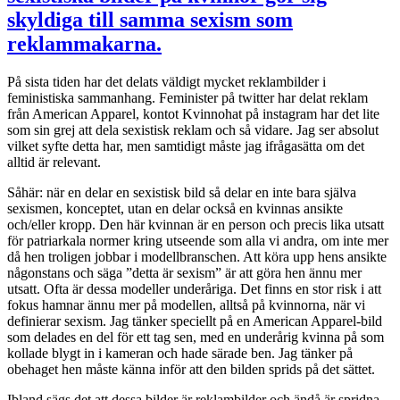
skyldiga till samma sexism som
reklammakarna.
På sista tiden har det delats väldigt mycket reklambilder i
feministiska sammanhang. Feminister på twitter har delat reklam
från American Apparel, kontot Kvinnohat på instagram har det lite
som sin grej att dela sexistisk reklam och så vidare. Jag ser absolut
vilket syfte detta har, men samtidigt måste jag ifrågasätta om det
alltid är relevant.
Såhär: när en delar en sexistisk bild så delar en inte bara själva
sexismen, konceptet, utan en delar också en kvinnas ansikte
och/eller kropp. Den här kvinnan är en person och precis lika utsatt
för patriarkala normer kring utseende som alla vi andra, om inte mer
då hen troligen jobbar i modellbranschen. Att köra upp hens ansikte
någonstans och säga ”detta är sexism” är att göra hen ännu mer
utsatt. Ofta är dessa modeller underåriga. Det finns en stor risk i att
fokus hamnar ännu mer på modellen, alltså på kvinnorna, när vi
definierar sexism. Jag tänker speciellt på en American Apparel-bild
som delades en del för ett tag sen, med en underårig kvinna på som
kollade blygt in i kameran och hade särade ben. Jag tänker på
obehaget hen måste känna inför att den bilden sprids på det sättet.
Ibland sägs det att dessa bilder är reklambilder och ändå är spridna.