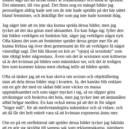
Det stämmer, till viss grad. Det finns nog en mängd bilder jag
personligen aldrig hade sett om de inte hade spridits på det här sättet
bland feminister, och åtskilligt fler som jag inte hade kommit ihåg.
Jag säger inte att en inte ska kunna sprida dessa bilder, men jag
tycker att det ska göras med aktsamhet. En kan fråga sig: fyller den
här bilden verkligen en funktion här, säger jag verkligen något nytt.
Ofta känns det som att feminister sprider dessa grejer mer för att
kunna förfasa sig över dem gemensamt än för att verkligen få något
väsentligt sagt. Det blir liksom en kör av ”ojojoj så sexistiskt” som
inte riktigt leder någonstans. Även om det är sexismen som kritiseras
så är det kvinnan på bilden som människor ser, och det är troligen
hen som kommer känna mest obehag inför att bilden sprids.
Ofta så tänker jag att en kan skriva om sexism och objektifiering
utan att dela dessa bilder stup i kvarten. Ja, det kanske blir enklare
om en gör det med en sådan bild som väcker en massa
uppmärksamhet och som säger mycket i sig, så en slipper göra
utvikningar och beskriva det hela, men jag tycker inte att ändamålen
alltid helgar medlen. En kan också mena på att det är för något
”högre mål”, för att medvetandegöra människor och så vidare, och
att då får det helt enkelt vara så att kvinnan exponeras ännu mer.
Om en på ett oreflekterat sätt sprider dessa bilder tycker jag faktiskt
att en gör sig skyldig till samma sak som reklammakarna, nämligen