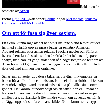
Reklamen är
omgjord av
Arnell
.
Postat
1 juli, 2013
Kategorier
Politik
Taggar
McDonalds
,
reklam
4
kommentarer
till McDonalds.
Om att förfasa sig över sexism.
En skulle kunna säga att det har blivit lite inne bland feminister det
här med att lägga upp en massa bilder på sexistisk American
Apparel-reklam, eller annan reklam, i sociala medier och förfasas
över så hemskt och sexistisk den är. Ofta är det helt utan djupare
analys, utan bara ett gäng bilder och nån högst begränsad text om att
det är förskräckligt. Kan ni snälla lägga ner med detta, eller i alla fall
göra det med aningen mer omtanke.
Såhär: när ni lägger upp dessa bilder så utnyttjar ni kvinnorna på
bilden för att föra fram ett budskap. Ni objektifierar dubbelt. Det kan
vara nödvändigt ibland, men ni måste tänka på i vilka situationer ni
gör det. Det kanske är nödvändigt om en sätter ihop en utredande
text om hur sexism i reklam fungerar och en vill ha med exempel för
att illustrera, det kanske är lite mindre viktigt om det enda en gör är
att lägga upp och sprida en massa bilder för att kunna skriva typ