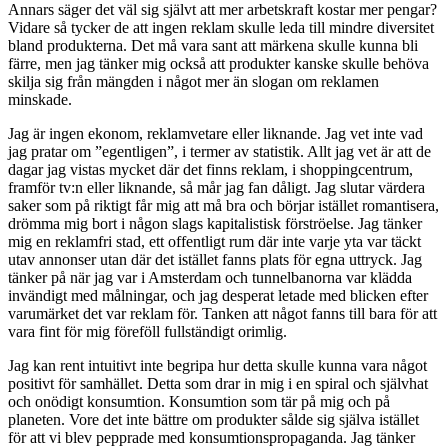
Annars säger det väl sig självt att mer arbetskraft kostar mer pengar?
Vidare så tycker de att ingen reklam skulle leda till mindre diversitet
bland produkterna. Det må vara sant att märkena skulle kunna bli
färre, men jag tänker mig också att produkter kanske skulle behöva
skilja sig från mängden i något mer än slogan om reklamen
minskade.
Jag är ingen ekonom, reklamvetare eller liknande. Jag vet inte vad
jag pratar om ”egentligen”, i termer av statistik. Allt jag vet är att de
dagar jag vistas mycket där det finns reklam, i shoppingcentrum,
framför tv:n eller liknande, så mår jag fan dåligt. Jag slutar värdera
saker som på riktigt får mig att må bra och börjar istället romantisera,
drömma mig bort i någon slags kapitalistisk förströelse. Jag tänker
mig en reklamfri stad, ett offentligt rum där inte varje yta var täckt
utav annonser utan där det istället fanns plats för egna uttryck. Jag
tänker på när jag var i Amsterdam och tunnelbanorna var klädda
invändigt med målningar, och jag desperat letade med blicken efter
varumärket det var reklam för. Tanken att något fanns till bara för att
vara fint för mig föreföll fullständigt orimlig.
Jag kan rent intuitivt inte begripa hur detta skulle kunna vara något
positivt för samhället. Detta som drar in mig i en spiral och självhat
och onödigt konsumtion. Konsumtion som tär på mig och på
planeten. Vore det inte bättre om produkter sålde sig själva istället
för att vi blev pepprade med konsumtionspropaganda. Jag tänker