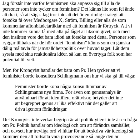
Jag förstår inte varför feminismen ska anpassa sig till alla de
personer som inte tycker om feminism? Det känns lite som fel ände
att dra i, så att säga. Jag tror inte att det är en rimlig strategi att
försöka få över Medborgare X, Ström, Billing eller alla de som
kommentar aftonbladetartiklar med att feminism är förtryck. Att vi
inte kommer kunna få med alla på tåget är liksom givet, och med
den insikten vore det bara idioti att försöka med detta. Personer som
ryggar tillbaks när de hör ordet ”feminism” känns som en ganska
dålig måltavla för jämställdhetspolitik över huvud taget. Låt dem
syssla med sina reaktionära idéer, så kan en övertyga folk som har
potential till vett.
Men för Kronqvist handlar det bara om Pr. Hen tycker att vi
feminister borde konsultera Schlingmann om hur vi ska gå till väga:
Feminister borde köpa några konsulttimmar av
Schlingmanns nya firma. För även om genusanalys är
användbart för att identifiera orättvisor, betyder det inte
att begreppet genus är lika effektivt när det gäller att
driva igenom förändringar.
Det Kronqvist inte verkar begripa är att politik ytterst inte är en fråga
om Pr. Politik handlar om ideologi och om att förändra samhället,
och oavsett hur trevliga ord vi hittar för att beskriva vår ideologi så
kommer den att fortsätta vara provocerande så länge den är