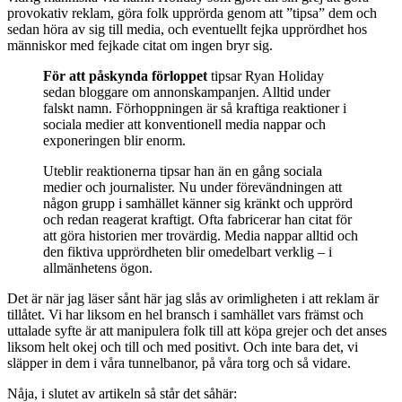
provokativ reklam, göra folk upprörda genom att ”tipsa” dem och
sedan höra av sig till media, och eventuellt fejka upprördhet hos
människor med fejkade citat om ingen bryr sig.
För att påskynda förloppet
tipsar Ryan Holiday
sedan bloggare om annonskampanjen. Alltid under
falskt namn. Förhoppningen är så kraftiga reaktioner i
sociala medier att konventionell media nappar och
exponeringen blir enorm.
Uteblir reaktionerna tipsar han än en gång sociala
medier och journalister. Nu under förevändningen att
någon grupp i samhället känner sig kränkt och upprörd
och redan reagerat kraftigt. Ofta fabricerar han citat för
att göra historien mer trovärdig. Media nappar alltid och
den fiktiva upprördheten blir omedelbart verklig – i
allmänhetens ögon.
Det är när jag läser sånt här jag slås av orimligheten i att reklam är
tillåtet. Vi har liksom en hel bransch i samhället vars främst och
uttalade syfte är att manipulera folk till att köpa grejer och det anses
liksom helt okej och till och med positivt. Och inte bara det, vi
släpper in dem i våra tunnelbanor, på våra torg och så vidare.
Nåja, i slutet av artikeln så står det såhär: