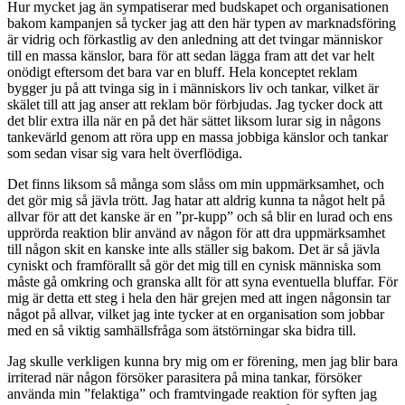
Hur mycket jag än sympatiserar med budskapet och organisationen
bakom kampanjen så tycker jag att den här typen av marknadsföring
är vidrig och förkastlig av den anledning att det tvingar människor
till en massa känslor, bara för att sedan lägga fram att det var helt
onödigt eftersom det bara var en bluff. Hela konceptet reklam
bygger ju på att tvinga sig in i människors liv och tankar, vilket är
skälet till att jag anser att reklam bör förbjudas. Jag tycker dock att
det blir extra illa när en på det här sättet liksom lurar sig in någons
tankevärld genom att röra upp en massa jobbiga känslor och tankar
som sedan visar sig vara helt överflödiga.
Det finns liksom så många som slåss om min uppmärksamhet, och
det gör mig så jävla trött. Jag hatar att aldrig kunna ta något helt på
allvar för att det kanske är en ”pr-kupp” och så blir en lurad och ens
upprörda reaktion blir använd av någon för att dra uppmärksamhet
till någon skit en kanske inte alls ställer sig bakom. Det är så jävla
cyniskt och framförallt så gör det mig till en cynisk människa som
måste gå omkring och granska allt för att syna eventuella bluffar. För
mig är detta ett steg i hela den här grejen med att ingen någonsin tar
något på allvar, vilket jag inte tycker at en organisation som jobbar
med en så viktig samhällsfråga som ätstörningar ska bidra till.
Jag skulle verkligen kunna bry mig om er förening, men jag blir bara
irriterad när någon försöker parasitera på mina tankar, försöker
använda min ”felaktiga” och framtvingade reaktion för syften jag