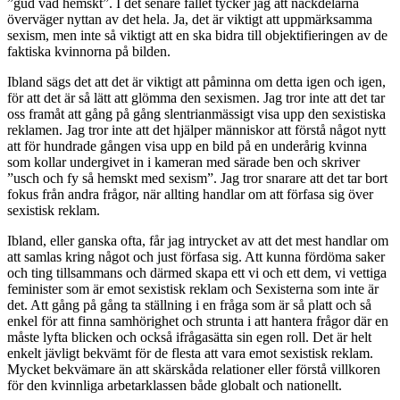
”gud vad hemskt”. I det senare fallet tycker jag att nackdelarna
överväger nyttan av det hela. Ja, det är viktigt att uppmärksamma
sexism, men inte så viktigt att en ska bidra till objektifieringen av de
faktiska kvinnorna på bilden.
Ibland sägs det att det är viktigt att påminna om detta igen och igen,
för att det är så lätt att glömma den sexismen. Jag tror inte att det tar
oss framåt att gång på gång slentrianmässigt visa upp den sexistiska
reklamen. Jag tror inte att det hjälper människor att förstå något nytt
att för hundrade gången visa upp en bild på en underårig kvinna
som kollar undergivet in i kameran med särade ben och skriver
”usch och fy så hemskt med sexism”. Jag tror snarare att det tar bort
fokus från andra frågor, när allting handlar om att förfasa sig över
sexistisk reklam.
Ibland, eller ganska ofta, får jag intrycket av att det mest handlar om
att samlas kring något och just förfasa sig. Att kunna fördöma saker
och ting tillsammans och därmed skapa ett vi och ett dem, vi vettiga
feminister som är emot sexistisk reklam och Sexisterna som inte är
det. Att gång på gång ta ställning i en fråga som är så platt och så
enkel för att finna samhörighet och strunta i att hantera frågor där en
måste lyfta blicken och också ifrågasätta sin egen roll. Det är helt
enkelt jävligt bekvämt för de flesta att vara emot sexistisk reklam.
Mycket bekvämare än att skärskåda relationer eller förstå villkoren
för den kvinnliga arbetarklassen både globalt och nationellt.