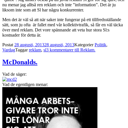
nu menar jag alltså ren reklam och inte ”information”. Det är ju
liksom inte som att Sl har några konkurrenter.
Men det är väl så att när saker inte fungerar på ett tillfredsställande
sätt, som ju ofta är fallet med vår kollektivtrafik, så får en väl täcka
över med reklam. Det vore spännande att veta hur stora Sl:s
kostnader för detta är.
Postat
28 augusti, 2013
28 augusti, 2013
Kategorier
Politik
,
Vardag
Taggar
reklam
,
sl
3 kommentarer
till Reklam.
McDonalds.
Vad de säger:
Vad de egentligen menar: