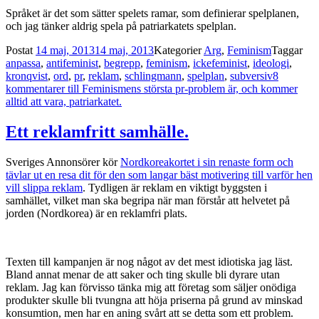
Språket är det som sätter spelets ramar, som definierar spelplanen,
och jag tänker aldrig spela på patriarkatets spelplan.
Postat
14 maj, 2013
14 maj, 2013
Kategorier
Arg
,
Feminism
Taggar
anpassa
,
antifeminist
,
begrepp
,
feminism
,
ickefeminist
,
ideologi
,
kronqvist
,
ord
,
pr
,
reklam
,
schlingmann
,
spelplan
,
subversiv
8
kommentarer
till Feminismens största pr-problem är, och kommer
alltid att vara, patriarkatet.
Ett reklamfritt samhälle.
Sveriges Annonsörer kör
Nordkoreakortet i sin renaste form och
tävlar ut en resa dit för den som langar bäst motivering till varför hen
vill slippa reklam
. Tydligen är reklam en viktigt byggsten i
samhället, vilket man ska begripa när man förstår att helvetet på
jorden (Nordkorea) är en reklamfri plats.
Texten till kampanjen är nog något av det mest idiotiska jag läst.
Bland annat menar de att saker och ting skulle bli dyrare utan
reklam. Jag kan förvisso tänka mig att företag som säljer onödiga
produkter skulle bli tvungna att höja priserna på grund av minskad
konsumtion, men har en aning svårt att se detta som ett problem.