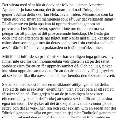
Det värsta med sånt här är dock när folk ba: ”jamen American
Apparel är ju bara smarta, det är smart marknadsföring, de är
genier”. Alltså detta sker fan Hela. Jävla. Tiden. Människor som ba
”men gud vad smart att manipulera folk så”. Är det verkligen smart?
På allvar nu: en jävla apa kan få uppmärksamhet genom att
provocera. Det är inte svårt, speciellt inte om du har en massa
pengar för att pumpa ut ditt provocerande budskap. De flesta gör
dock inte det eftersom de har något som kallas moral. De kanske ser
människor som något mer än deras spelpjäser i sitt cyniska spel och
avstår därför från att vara praktarslen och få uppmärksamhet.
Mitt förakt inför dessa pr-människor har verkligen inga gränser. Jag
finner inte ord för den monumentala vidrigheten i att på det sättet
sprida sexism för att en får uppmärksamhet då. Och nej, jag tänker
inte sluta uppmärksamma dem för att det är ”det de vill”, jag tycker
att sexism är lika illa oavsett och tänker bemöta den likadant oavsett.
Sedan kan det också finnas en ursäktande attityd gentemot detta.
Typ att de inte är sexister ”egentligen” utan att det bara är ett sätt att
få saker sålda på. Fast grejen är att de ju verkligen är sexister
eftersom de tycker att det är okej att sprida sexism för att tjäna sina
egna intressen. De tycker att det är okej att använda kvinnor på det
sättet, och det är verkligen ren och skär sexism. Om en sedan gör det
”direkt” genom att sälja en grej med en tjej eller ”indirekt” genom att
sälja en grej med den uppmärksamhet en får för att folk trodde en