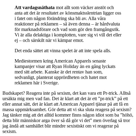
Att vardagsnäthata
mot allt som väcker anstöt och
anta att det är resultatet av könsmaktsslentrian ligger oss
i fatet om någon förändring ska bli av. Alla våra
reaktioner på reklamen – så även denna – är hårdvaluta
för marknadsförare och vad som gör den framgångsrik.
Vi är alla delaktiga i komplotten, vare sig vi vill det eller
ej – och särskilt när vi kämpar emot.
Det enda sättet att vinna spelet är att inte spela alls.
Mediestormen kring American Apparels senaste
kampanjer visar att Ryan Holiday än en gång lyckats
med sitt arbete. Kanske är det rentav han som,
sedvanligt, planterat upprördheten och hatet mot
reklamen här i Sverige.
Budskapet? Reagera inte på sexism, det kan vara ett Pr-trick. Alltså
ursäkta mig men vad fan. Det är klart att det är ett ”pr-trick” på ett
eller annat sätt, det är klart att American Apparel tjänar på att få en
massa uppmärksamhet. Gör detta att vi ska sluta reagera på sexism?
Jag tänker mig att det alltid kommer finns någon idiot som ba ”höhö,
detta blir människor arga över så då gör vi det” men överlag så tror
jag ändå att samhället blir mindre sexistiskt om vi reagerar på
sexism.