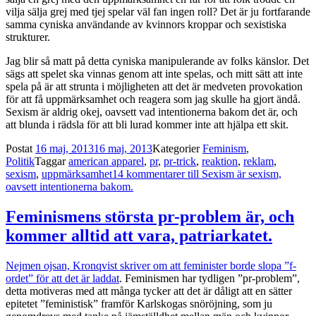
vilja sälja grej med tjej spelar väl fan ingen roll? Det är ju fortfarande
samma cyniska användande av kvinnors kroppar och sexistiska
strukturer.
Jag blir så matt på detta cyniska manipulerande av folks känslor. Det
sägs att spelet ska vinnas genom att inte spelas, och mitt sätt att inte
spela på är att strunta i möjligheten att det är medveten provokation
för att få uppmärksamhet och reagera som jag skulle ha gjort ändå.
Sexism är aldrig okej, oavsett vad intentionerna bakom det är, och
att blunda i rädsla för att bli lurad kommer inte att hjälpa ett skit.
Postat
16 maj, 2013
16 maj, 2013
Kategorier
Feminism
,
Politik
Taggar
american apparel
,
pr
,
pr-trick
,
reaktion
,
reklam
,
sexism
,
uppmärksamhet
14 kommentarer
till Sexism är sexism,
oavsett intentionerna bakom.
Feminismens största pr-problem är, och
kommer alltid att vara, patriarkatet.
Nejmen ojsan, Kronqvist skriver om att feminister borde slopa ”f-
ordet” för att det är laddat
. Feminismen har tydligen ”pr-problem”,
detta motiveras med att många tycker att det är dåligt att en sätter
epitetet ”feministisk” framför Karlskogas snöröjning, som ju