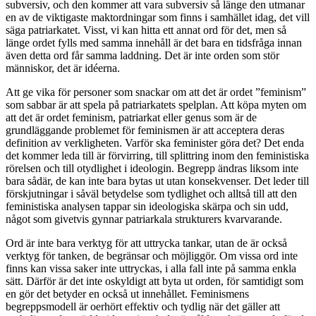
subversiv, och den kommer att vara subversiv så länge den utmanar
en av de viktigaste maktordningar som finns i samhället idag, det vill
säga patriarkatet. Visst, vi kan hitta ett annat ord för det, men så
länge ordet fylls med samma innehåll är det bara en tidsfråga innan
även detta ord får samma laddning. Det är inte orden som stör
människor, det är idéerna.
Att ge vika för personer som snackar om att det är ordet ”feminism”
som sabbar är att spela på patriarkatets spelplan. Att köpa myten om
att det är ordet feminism, patriarkat eller genus som är de
grundläggande problemet för feminismen är att acceptera deras
definition av verkligheten. Varför ska feminister göra det? Det enda
det kommer leda till är förvirring, till splittring inom den feministiska
rörelsen och till otydlighet i ideologin. Begrepp ändras liksom inte
bara sådär, de kan inte bara bytas ut utan konsekvenser. Det leder till
förskjutningar i såväl betydelse som tydlighet och alltså till att den
feministiska analysen tappar sin ideologiska skärpa och sin udd,
något som givetvis gynnar patriarkala strukturers kvarvarande.
Ord är inte bara verktyg för att uttrycka tankar, utan de är också
verktyg för tanken, de begränsar och möjliggör. Om vissa ord inte
finns kan vissa saker inte uttryckas, i alla fall inte på samma enkla
sätt. Därför är det inte oskyldigt att byta ut orden, för samtidigt som
en gör det betyder en också ut innehållet. Feminismens
begreppsmodell är oerhört effektiv och tydlig när det gäller att