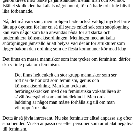
genomdrevs med tanke på jämställdhet mellan män och kvinnor.
Istället skulle den ha kallats något annat, för då hade folk inte blivit
lika förbannade.
Nå, det må vara sant, men troligen hade också väldigt mycket färre
fått upp ögonen för hur en så till synes enkel sak som snöplogning
kan vara något som kan användas båda för att stärka och
underminera könsmaktsordningen. Meningen med att kalla
snöröjningen jämställd är att belysa vad det är för strukturer som
ligger bakom den ordning som de flesta kommuner kör med idag.
Det finns en massa människor som inte tycker om feminism, därför
ska vi inte prata om feminism:
Det finns helt enkelt en stor grupp människor som ser
rött när de hör ord som feminism, genus och
könsmaktsordning. Man kan tycka att
beröringsskräcken med den feministiska vokabulären är
såväl överspänd som antiintellektuell. Men ords
laddning är något man måste förhålla sig till om man
vill uppnå resultat.
Detta är så jävla intressant. Nu ska feminister alltså anpassa sig efter
sina fiender. Vi ska anpassa oss efter personer som är uttalat negativa
till feminism.