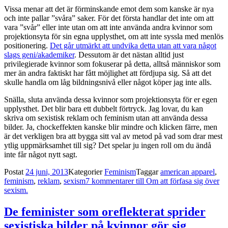
Vissa menar att det är förminskande emot dem som kanske är nya
och inte pallar ”svåra” saker. För det första handlar det inte om att
vara ”svår” eller inte utan om att inte använda andra kvinnor som
projektionsyta för sin egna upplysthet, om att inte syssla med menlös
positionering.
Det går utmärkt att undvika detta utan att vara något
slags geni/akademiker
. Dessutom är det nästan alltid just
privilegierade kvinnor som fokuserar på detta, alltså människor som
mer än andra faktiskt har fått möjlighet att fördjupa sig. Så att det
skulle handla om låg bildningsnivå eller något köper jag inte alls.
Snälla, sluta använda dessa kvinnor som projektionsyta för er egen
upplysthet. Det blir bara ett dubbelt förtryck. Jag lovar, du kan
skriva om sexistisk reklam och feminism utan att använda dessa
bilder. Ja, chockeffekten kanske blir mindre och klicken färre, men
är det verkligen bra att bygga sitt val av metod på vad som drar mest
ytlig uppmärksamhet till sig? Det spelar ju ingen roll om du ändå
inte får något nytt sagt.
Postat
24 juni, 2013
Kategorier
Feminism
Taggar
american apparel
,
feminism
,
reklam
,
sexism
7 kommentarer
till Om att förfasa sig över
sexism.
De feminister som oreflekterat sprider
sexistiska bilder på kvinnor gör sig