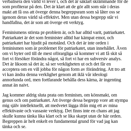
verbalisera den värld vi lever i, och det är såklart skrämmande för de
som profiterar på den. Det är klart att de gör allt som står i deras
makt att få oss att överge denna begreppsram som så låter oss se
igenom deras värld så effektivt. Men utan dessa begrepp står vi
handfallna, det är som att överge ett verktyg.
Feminismens största pr-problem är, och har alltid varit, patriarkatet.
Patriarkatet är det som feminister alltid har kämpat emot, och
patriarkatet har bjudit på motstånd. Och det är inte orden i
feminismen som är problemet för patriarkatet, utan innehållet. Även
om vi byter ord till de mest oförargliga så kommer vi att få skit så
fort vi försöker förändra något, så fort vi har en subversiv analys.
Det är liksom så det är, så ser verkligheten ut och det får en
acceptera om en vill jobba för någon form av förändring. Att tro att
vi kan ändra denna verklighet genom att iklä vår ideologi
annorlunda ord, men fortfarande behålla dess kärna, är ingenting
annat än naivt.
Jag kommer aldrig sluta prata om feminism, om könsmakt, om
genus och om patriarkatet. Att överge dessa begrepp vore att stympa
mig själv intellektuellt, att medvetet lägga ifrån mig ett av mina
effektivaste och vassaste verktyg. Det finns inte en chans att jag
skulle kunna tänka lika klart och se lika skarpt utan de här orden.
Begreppen är helt enkelt en fundamental grund för vad jag kan
tänka och se.