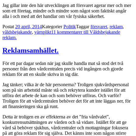
Jag gillar inte den här utvecklingen att försvaret agerar mer och mer
som ett företag, mindre och mindre som något som faktiskt angår
alla i och med att det handlar om vår fysiska säkerhet.
Postat
20 april, 2014
Kategorier
Politik
Taggar
försvaret
,
reklam
,
våldsbejakande
,
värnplikt
11 kommentarer
till Våldsbejakande
reklam.
Reklamsamhället.
För ett par dagar sedan när jag skulle handla mat så stod det två
personer från den vårdcentralen precis vid ingången och gjorde
reklam för att en skulle skriva in sig där.
Jag tänker; vilka är de här personerna? Troligen sjukvårdspersonal
som på sin arbetstid måste stå och rekrytera kunder istället för att
utföra det arbete de kan och som behöver utföras. Och varför?
Troligen för att vårdcentralen behöver det för att inte läggas ner, för
att finansieringen ska gå runt.
Detta är troligen en av effekterna av det ”fria vårdvalet”,
konkurrensutsättningen av vården och så vidare. Istället för att ge
vård så behöver sjukhus, vårdcentraler och mottagningar fokusera
på att göra reklam för sig själva. Det känns inte som någon större