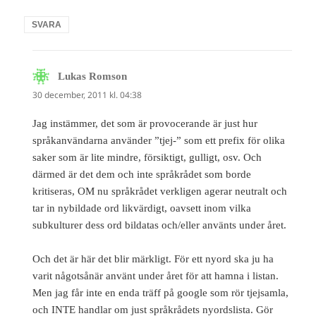
SVARA
Lukas Romson
skriver:
30 december, 2011 kl. 04:38
Jag instämmer, det som är provocerande är just hur
språkanvändarna använder ”tjej-” som ett prefix för olika
saker som är lite mindre, försiktigt, gulligt, osv. Och
därmed är det dem och inte språkrådet som borde
kritiseras, OM nu språkrådet verkligen agerar neutralt och
tar in nybildade ord likvärdigt, oavsett inom vilka
subkulturer dess ord bildatas och/eller använts under året.
Och det är här det blir märkligt. För ett nyord ska ju ha
varit någotsånär använt under året för att hamna i listan.
Men jag får inte en enda träff på google som rör tjejsamla,
och INTE handlar om just språkrådets nyordslista. Gör