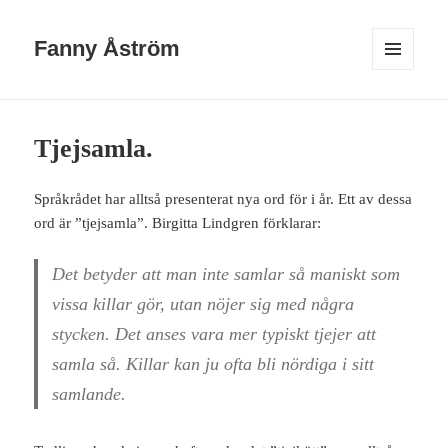
Fanny Åström
MENY
OCH
WIDGETS
Tjejsamla.
Språkrådet har alltså presenterat nya ord för i år. Ett av dessa
ord är ”tjejsamla”. Birgitta Lindgren förklarar:
Det betyder att man inte samlar så maniskt som
vissa killar gör, utan nöjer sig med några
stycken. Det anses vara mer typiskt tjejer att
samla så. Killar kan ju ofta bli nördiga i sitt
samlande.