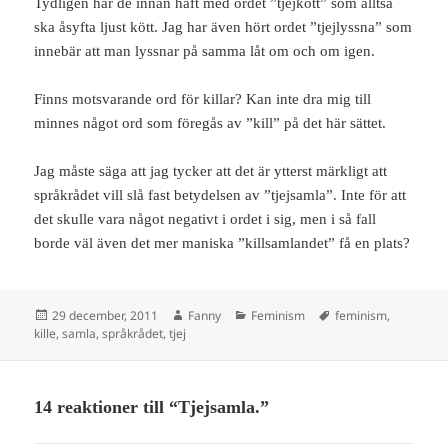
Tydligen har de innan haft med ordet ”tjejkött” som alltså
ska åsyfta ljust kött. Jag har även hört ordet ”tjejlyssna” som
innebär att man lyssnar på samma låt om och om igen.
Finns motsvarande ord för killar? Kan inte dra mig till
minnes något ord som föregås av ”kill” på det här sättet.
Jag måste säga att jag tycker att det är ytterst märkligt att
språkrådet vill slå fast betydelsen av ”tjejsamla”. Inte för att
det skulle vara något negativt i ordet i sig, men i så fall
borde väl även det mer maniska ”killsamlandet” få en plats?
Postat
Författare
Kategorier
Taggar
29 december, 2011
Fanny
Feminism
feminism
,
kille
,
samla
,
språkrådet
,
tjej
14 reaktioner till “Tjejsamla.”