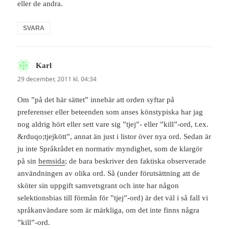
eller de andra.
SVARA
Karl
skriver:
29 december, 2011 kl. 04:34
Om ”på det här sättet” innebär att orden syftar på
preferenser eller beteenden som anses könstypiska har jag
nog aldrig hört eller sett vare sig ”tjej”- eller ”kill”-ord, t.ex.
&rduqo;tjejkött”, annat än just i listor över nya ord. Sedan är
ju inte Språkrådet en normativ myndighet, som de klargör
på sin
hemsida
; de bara beskriver den faktiska observerade
användningen av olika ord. Så (under förutsättning att de
sköter sin uppgift samvetsgrant och inte har någon
selektionsbias till förmån för ”tjej”-ord) är det väl i så fall vi
språkanvändare som är märkliga, om det inte finns några
”kill”-ord.