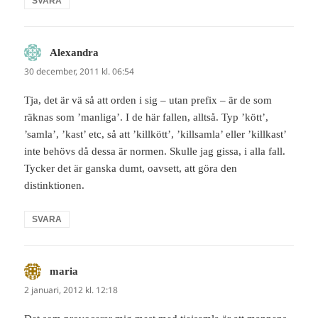
SVARA
Alexandra
skriver:
30 december, 2011 kl. 06:54
Tja, det är vä så att orden i sig – utan prefix – är de som
räknas som ’manliga’. I de här fallen, alltså. Typ ’kött’,
’samla’, ’kast’ etc, så att ’killkött’, ’killsamla’ eller ’killkast’
inte behövs då dessa är normen. Skulle jag gissa, i alla fall.
Tycker det är ganska dumt, oavsett, att göra den
distinktionen.
SVARA
maria
skriver:
2 januari, 2012 kl. 12:18