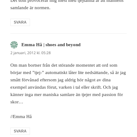
Det som provocerar mig mest med tjejsamla är att mannens
samlande är normen.
SVARA
Emma Hå | shoes and beyond
skriver:
2 januari, 2012 kl. 05:28
Om man bortser från det störande momentet att ord som
börjar med ”tjej-” automatiskt låter lite nedsättande, så är jag
smått förvånad eftersom jag aldrig hör något av dina
exempel användas förut, varken i tal eller skrift. Och jag
känner inga mer maniska samlare än tjejer med passion för
skor…
//Emma Hå
SVARA