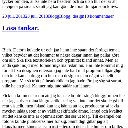
tycker om den, alltså inte bara headern och så utan hur det är att
navigera på sidan, så att jag kan göra de förändringar som krävs.
Postat
Kategorier
Taggar
till
23 juli, 2013
23 juli, 2013
Blogg
Blogg
,
design
18 kommentarer
Vad
tycks
Lösa tankar.
om
designe
Bleh. Datorn kukade ur och jag hann inte spara det färdiga temat,
vilket betyder att det kommer ta några dagar innan jag pallar göra
om allt. Ska fixa textstorleken och typsnittet bland annat. Men är
ändå sjukt nöjd med förändringarna redan nu. Har inte kommit mig
för att fixa designen eftersom jag inte haft mitt program tillgängligt
och inte kan ett dugg om hur man designar utan något visuellt
program. Var så trött på headerbilden jag hade för jag såg så sur ut,
ville ha en glad. Känner mig inte sådär sur längre.
Fick en kommentar om att jag kanske borde frångå bloggformen lite
när jag skriver mina längre artiklar. Jag vet inte hur det skulle gå till
rent visuellt, men ibland kan jag känna att jag producerar så jävla
mycket inlägg som är av väldigt skiftande ämne, längd och kvalitet
att det kanske inte är optimalt som det ser ut idag. Till exempel om
fotona kunde publiceras mer för sig. Samtidigt gillar jag att
bloggformen känns lättsam just eftersom det är lite huller om buller.