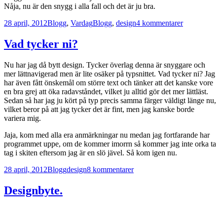
Nåja, nu är den snygg i alla fall och det är ju bra.
Postat
Kategorier
Taggar
till
28 april, 2012
Blogg
,
Vardag
Blogg
,
design
4 kommentarer
Lösa
tankar.
Vad tycker ni?
Nu har jag då bytt design. Tycker överlag denna är snyggare och
mer lättnavigerad men är lite osäker på typsnittet. Vad tycker ni? Jag
har även fått önskemål om större text och tänker att det kanske vore
en bra grej att öka radavståndet, vilket ju alltid gör det mer lättläst.
Sedan så har jag ju kört på typ precis samma färger väldigt länge nu,
vilket beror på att jag tycker det är fint, men jag kanske borde
variera mig.
Jaja, kom med alla era anmärkningar nu medan jag fortfarande har
programmet uppe, om de kommer imorrn så kommer jag inte orka ta
tag i skiten eftersom jag är en slö jävel. Så kom igen nu.
Postat
Kategorier
Taggar
till
28 april, 2012
Blogg
design
8 kommentarer
Vad
tycker
Designbyte.
ni?