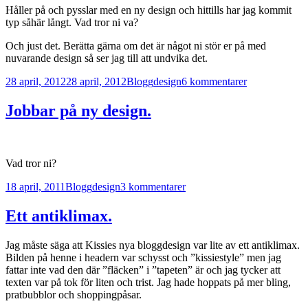
Håller på och pysslar med en ny design och hittills har jag kommit
typ såhär långt. Vad tror ni va?
Och just det. Berätta gärna om det är något ni stör er på med
nuvarande design så ser jag till att undvika det.
Postat
Kategorier
Taggar
till
28 april, 2012
28 april, 2012
Blogg
design
6 kommentarer
Designbyte.
Jobbar på ny design.
Vad tror ni?
Postat
Kategorier
Taggar
till
18 april, 2011
Blogg
design
3 kommentarer
Jobbar
på
Ett antiklimax.
ny
design.
Jag måste säga att Kissies nya bloggdesign var lite av ett antiklimax.
Bilden på henne i headern var schysst och ”kissiestyle” men jag
fattar inte vad den där ”fläcken” i ”tapeten” är och jag tycker att
texten var på tok för liten och trist. Jag hade hoppats på mer bling,
pratbubblor och shoppingpåsar.