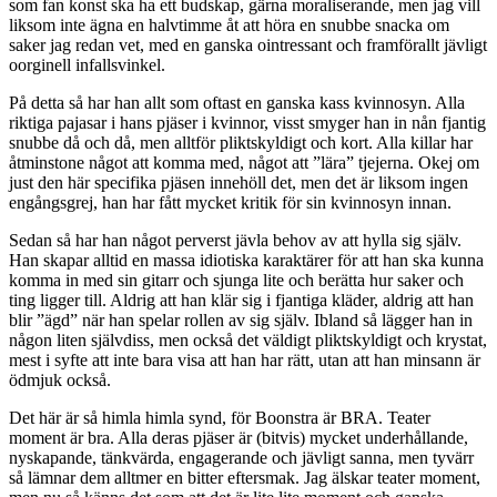
som fan konst ska ha ett budskap, gärna moraliserande, men jag vill
liksom inte ägna en halvtimme åt att höra en snubbe snacka om
saker jag redan vet, med en ganska ointressant och framförallt jävligt
oorginell infallsvinkel.
På detta så har han allt som oftast en ganska kass kvinnosyn. Alla
riktiga pajasar i hans pjäser i kvinnor, visst smyger han in nån fjantig
snubbe då och då, men alltför pliktskyldigt och kort. Alla killar har
åtminstone något att komma med, något att ”lära” tjejerna. Okej om
just den här specifika pjäsen innehöll det, men det är liksom ingen
engångsgrej, han har fått mycket kritik för sin kvinnosyn innan.
Sedan så har han något perverst jävla behov av att hylla sig själv.
Han skapar alltid en massa idiotiska karaktärer för att han ska kunna
komma in med sin gitarr och sjunga lite och berätta hur saker och
ting ligger till. Aldrig att han klär sig i fjantiga kläder, aldrig att han
blir ”ägd” när han spelar rollen av sig själv. Ibland så lägger han in
någon liten självdiss, men också det väldigt pliktskyldigt och krystat,
mest i syfte att inte bara visa att han har rätt, utan att han minsann är
ödmjuk också.
Det här är så himla himla synd, för Boonstra är BRA. Teater
moment är bra. Alla deras pjäser är (bitvis) mycket underhållande,
nyskapande, tänkvärda, engagerande och jävligt sanna, men tyvärr
så lämnar dem alltmer en bitter eftersmak. Jag älskar teater moment,