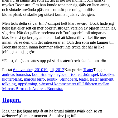
men nu så känns det som att det är lite lite moment och ganska
mycket Boonstra. Om han kunde tona ner sig själv en liten aning
och slutade använda pjäserna som sitt personliga politiska
klotterplank så skulle jag säkert kunna njuta av det igen.
Men trots detta så var
Ett drömspel
helt klart sevärd. Dock hade jag
helst läst eller sett en mer bokstavstrogen version av pjäsen innan jag
såg den. När det gäller moderna och ”utflippade” tolkningar av
klassiker så tycker jag att det är kul att känna till verket lite mer
innan. Så se den, om det intresserar er. Och den som inte känner till
Boonstra sedan innan kommer säkert inte tycka det här är lika
jobbigt som jag gör.
*Faust, ön (som sattes upp på stadsteatern) och skattkammarön.
Postat
6 november, 2010
19 juli, 2012
Kategorier
Teater
Taggar
andreas boonstra
,
boonstra
,
ego
,
egocentrisk
,
ett drömspel
,
klassiker
,
klotterplank
,
marcus birro
,
politik
,
Strindberg
,
teater
,
teater moment
,
tolkning
,
uppsättning
,
vänster
4 kommentarer
till Likheten mellan
Marcus Birro och Andreas Boonstra.
Dagen.
Idag har jag ägnat mig åt att ha brutal träningsvärk och se
ett
drömspel
på teater moment. Sen blev jag full.