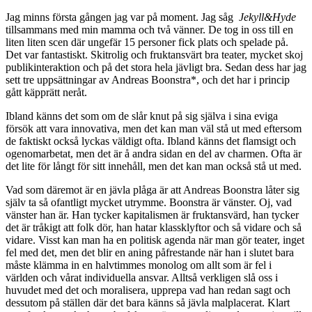
Jag minns första gången jag var på moment. Jag såg
Jekyll&Hyde
tillsammans med min mamma och två vänner. De tog in oss till en
liten liten scen där ungefär 15 personer fick plats och spelade på.
Det var fantastiskt. Skitrolig och fruktansvärt bra teater, mycket skoj
publikinteraktion och på det stora hela jävligt bra. Sedan dess har jag
sett tre uppsättningar av Andreas Boonstra*, och det har i princip
gått käpprätt neråt.
Ibland känns det som om de slår knut på sig själva i sina eviga
försök att vara innovativa, men det kan man väl stå ut med eftersom
de faktiskt också lyckas väldigt ofta. Ibland känns det flamsigt och
ogenomarbetat, men det är å andra sidan en del av charmen. Ofta är
det lite för långt för sitt innehåll, men det kan man också stå ut med.
Vad som däremot är en jävla plåga är att Andreas Boonstra låter sig
själv ta så ofantligt mycket utrymme. Boonstra är vänster. Oj, vad
vänster han är. Han tycker kapitalismen är fruktansvärd, han tycker
det är tråkigt att folk dör, han hatar klassklyftor och så vidare och så
vidare. Visst kan man ha en politisk agenda när man gör teater, inget
fel med det, men det blir en aning påfrestande när han i slutet bara
måste klämma in en halvtimmes monolog om allt som är fel i
världen och vårat individuella ansvar. Alltså verkligen slå oss i
huvudet med det och moralisera, upprepa vad han redan sagt och
dessutom på ställen där det bara känns så jävla malplacerat. Klart