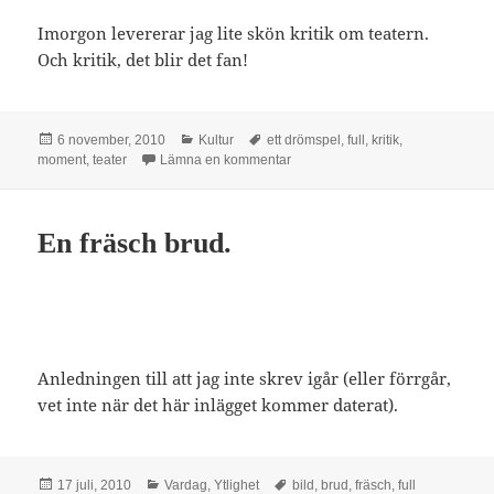
Imorgon levererar jag lite skön kritik om teatern.
Och kritik, det blir det fan!
Postat
Kategorier
Taggar
6 november, 2010
Kultur
ett drömspel
,
full
,
kritik
,
till Dagen.
moment
,
teater
Lämna en kommentar
En fräsch brud.
Anledningen till att jag inte skrev igår (eller förrgår,
vet inte när det här inlägget kommer daterat).
Postat
Kategorier
Taggar
17 juli, 2010
Vardag
,
Ytlighet
bild
,
brud
,
fräsch
,
full