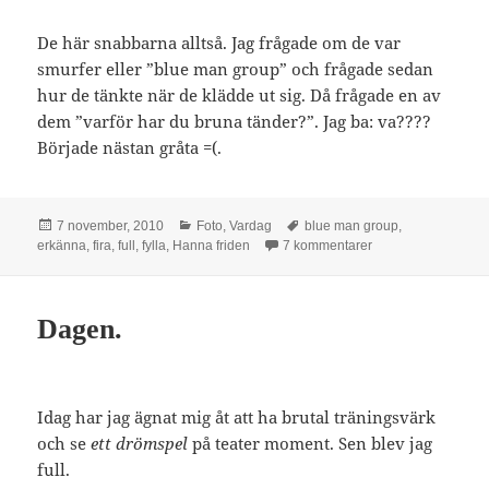
De här snabbarna alltså. Jag frågade om de var
smurfer eller ”blue man group” och frågade sedan
hur de tänkte när de klädde ut sig. Då frågade en av
dem ”varför har du bruna tänder?”. Jag ba: va????
Började nästan gråta =(.
Postat
Kategorier
Taggar
7 november, 2010
Foto
,
Vardag
blue man group
,
till Bilder.
erkänna
,
fira
,
full
,
fylla
,
Hanna friden
7 kommentarer
Dagen.
Idag har jag ägnat mig åt att ha brutal träningsvärk
och se
ett drömspel
på teater moment. Sen blev jag
full.