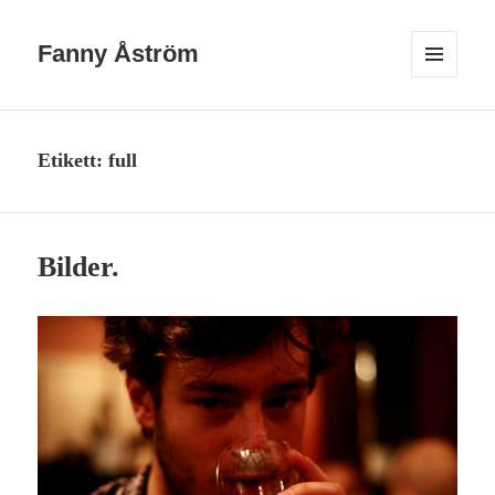
Fanny Åström
MENY
OCH
WIDGETS
Etikett:
full
Bilder.