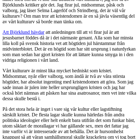
Björklunds kritiker gör det. Jag firar jul, midsommar, påsk och
valborg, jag läser Selma Lagerlöf och Strindberg, det är väl vår
kulturarv? Om man tror att kristendomen är en så jävla väsentlig del
av vårt kulturarv så borde man tänka om.
Att Björklund hävdar
att anledningen till att vi firar jul är att
jesusbarnet föddes då är i det närmaste genant. Alla som har minsta
lilla koll på svensk historia vet att högtiden jul härstammar från
midvinterblotet. Det är en högtid som har sitt ursprung i naturdyrkan
som man sedan har gjort kristen för att lättare kunna smyga in i den
vidriga religionen i vårt land.
Vårt kulturarv är minst lika mycket hedniskt som kristet.
Midsommar, nyår eller valborg, som ändå är två av våra största
högtider, har absolut ingenting med kristendomen att göra. Som jag
sade innan är julen inte heller ursprungligen kristen och jag har
också hört nämnas att påsken har sina asatrosanor, men vet inte vilka
dessa skulle bestå i.
På det stora hela är inget i vare sig vår kultur eller lagstiftning
särskilt kristet. De flesta lagar skulle kunna härledas från andra
politiska ideologier eller helt enkelt bara utifrån det som funkar bäst,
utom såklart de morallagar vi har gällande sex, men det fattar jag
inte varför vi är intresserade av att behålla. Det är hursomhelst
knappast så att våran samhällsmoral skulle krackelera om vi tog bort