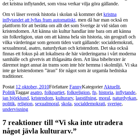
det kristna inflytandet, som vissa verkar vilja göra gällande.
Om vi läser svensk historia i skolan så kommer det
kristna
inflytandet att lyftas fram automatiskt,
men då har man också en
plattform för att berätta om allt det som Sverige är vid sidan om
kristendomen. Att känna sin kultur handlar inte bara om att känna
sin folkreligion, utan om att känna hela sin historia, sin geografi och
vilka värderingar som genom tiden varit gällande: socialdemokrati,
sexualmoral, asatro, naturdyrkan och kristendom. Det ska också
finnas ett fokus på att lokalisera de här värderingarna i vårt moderna
samhälle och givetvis att ifrågasätta dem. Att läsa bibeltexter är
däremot inget annat än trams som inte hör hemma i skolmiljö. Vi ska
inte ge kristendomen ”äran” för något som är urgamla hedniska
traditioner.
Postat
12 oktober, 2010
Författare
Fanny
Kategorier
Aktuellt
,
Politik
Taggar
asatro
,
folkpartiet
,
folkreligion
,
fp
,
historia
,
inflytande
,
jan björklund
,
kristendom
,
kulturarv
,
lagstifning
,
moral
,
naturdyrkan
,
politik
,
religion
,
sexualmoral
,
skola
,
socialdemokrati
,
sverige
,
undervisning
7 reaktioner till “Vi ska inte utradera
något jävla kulturarv.”