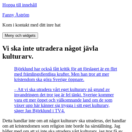
Hoppa till innehåll
Fanny Åström
Kom i kontakt med ditt inre hat
Meny och widgets
Vi ska inte utradera något jävla
kulturarv.
Björklund har också fått kritik för att förslaget är en flirt
med främlingsfientliga krafter. Men han tror att mer
kristendom ska göra Sverige öppnare.
– Att vi ska utradera vårt eget kulturarv på grund av
invandringen det tror jag är fel tänkt. Sverige kommer
vara ett mer öppet och välkomnande land om de som
växer upp här känner sig trygga i sitt eget kulturarv,
säger Jan Björklund i TV4.
Detta handlar inte om att något kulturarv ska utraderas, det handlar
om att kristendomen som religion inte borde ha särställning. Jag
håller med om att vi inte ska utradera vårt kulturarv, jag tror få av