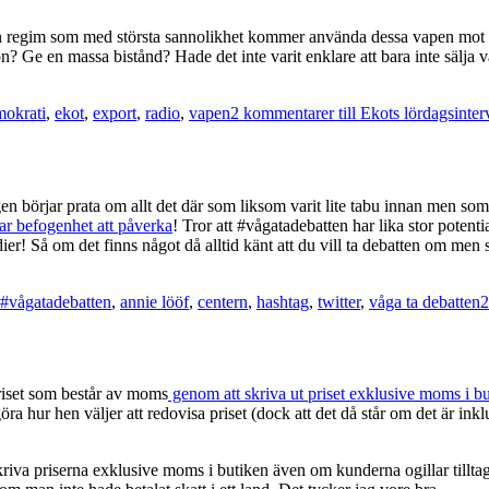
ll en regim som med största sannolikhet kommer använda dessa vapen mot 
 Ge en massa bistånd? Hade det inte varit enklare att bara inte sälja vap
okrati
,
ekot
,
export
,
radio
,
vapen
2 kommentarer
till Ekots lördagsinter
en börjar prata om allt det där som liksom varit lite tabu innan men som m
har befogenhet att påverka
! Tror att #vågatadebatten har lika stor poten
ier! Så om det finns något då alltid känt att du vill ta debatten om men s
#vågatadebatten
,
annie lööf
,
centern
,
hashtag
,
twitter
,
våga ta debatten
2
priset som består av moms
genom att skriva ut priset exklusive moms i b
göra hur hen väljer att redovisa priset (dock att det då står om det är inkl
skriva priserna exklusive moms i butiken även om kunderna ogillar tillt