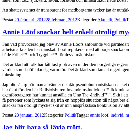
saker som t.ex. sjukvård, skola, förskola och infrastruktur hade kostat 
Att skattesystemet är transparent för medborgarna tycker jag är utmärk
Postat
29 februari, 2012
28 februari, 2012
Kategorier
Aktuellt
,
Politik
T
Annie Lööf snackar helt enkelt otroligt myc
Fan vad provocerad jag blev av Annie Lööfs anförande vid partiledarde
arbetsmarknaden har minskat. Lööf replikerar med att börja snacka om 
både Frihet™ och Trygghet™ för dessa människor.
Det är klart att folk har fått fast jobb även under den borgerliga reger
värden som Lööf talar sig varm för. Det är klart som fan att regeringen 
minskning.
Jag blir så arg när man använder det där pseudohumanistiska snacket 
har ökat för den här Rullstolsburen Invandrare-Individen™ fick minsann
egenföretagaren har kunnat anställa en Ung Tjej-Individ™”. Skit i att fle
få personer som lyckats ta sig från en hopplös situation till något bra e
snackar fan otroligt mycket skit är min anspråkslösa konklusion av allt
Postat
23 januari, 2012
Kategorier
Politik
Taggar
annie lööf
,
individ
,
m
Jag blir bara så jävla trött.