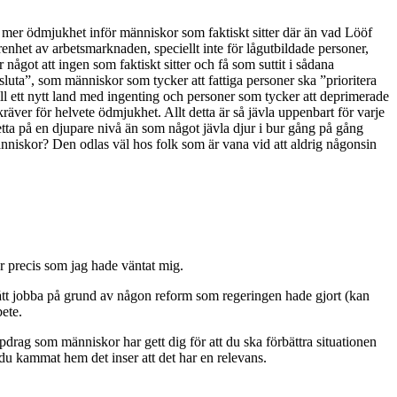
mer ödmjukhet inför människor som faktiskt sitter där än vad Lööf
renhet av arbetsmarknaden, speciellt inte för lågutbildade personer,
 något att ingen som faktiskt sitter och få som suttit i sådana
”sluta”, som människor som tycker att fattiga personer ska ”prioritera
ill ett nytt land med ingenting och personer som tycker att deprimerade
räver för helvete ödmjukhet. Allt detta är så jävla uppenbart för varje
etta på en djupare nivå än som något jävla djur i bur gång på gång
änniskor? Den odlas väl hos folk som är vana vid att aldrig någonsin
r precis som jag hade väntat mig.
tt jobba på grund av någon reform som regeringen hade gjort (kan
bete.
pdrag som människor har gett dig för att du ska förbättra situationen
 du kammat hem det inser att det har en relevans.