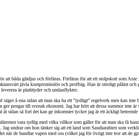
ör att båda glädjas och förfäras. Förfäras för att ett stolpskott som Anie
tansvärt jävla kompromisslös och proffsig. Han är otroligt påläst och ger 
leverera är plattityder och undanflykter.
f säger å ena sidan att man ska ha ett ”tydligt” regelverk men kan inte 
er pengar till svensk ekonomi. Jag har hört att dessa summor inte är sär
al åt sidan så fort det kan ge inkomster tycker jag är ett äckligt beteende
, däremot vara tydlig med vilka villkor som gäller för att man ska få h
hon. Jag undrar om hon tänker sig att ett land som Saudiarabien som verk
a det när de handlar vapen med oss (vilket jag för övrigt inte tror att de