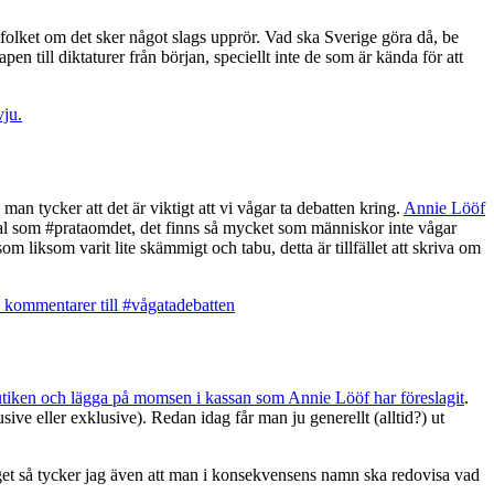
folket om det sker något slags upprör. Vad ska Sverige göra då, be
en till diktaturer från början, speciellt inte de som är kända för att
vju.
an tycker att det är viktigt att vi vågar ta debatten kring.
Annie Lööf
tial som #prataomdet, det finns så mycket som människor inte vågar
om liksom varit lite skämmigt och tabu, detta är tillfället att skriva om
 kommentarer
till #vågatadebatten
utiken och lägga på momsen i kassan som Annie Lööf har föreslagit
.
usive eller exklusive). Redan idag får man ju generellt (alltid?) ut
aget så tycker jag även att man i konsekvensens namn ska redovisa vad