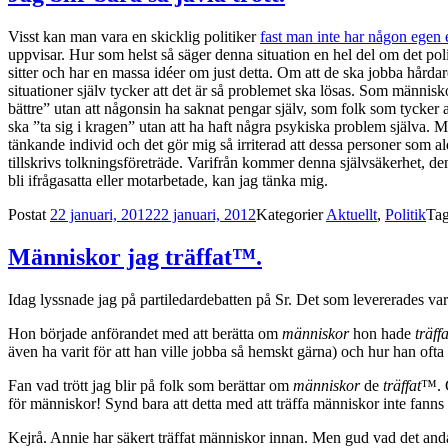
Visst kan man vara en skicklig politiker
fast man inte har någon egen 
uppvisar. Hur som helst så säger denna situation en hel del om det poli
sitter och har en massa idéer om just detta. Om att de ska jobba hårdare
situationer själv tycker att det är så problemet ska lösas. Som människo
bättre” utan att någonsin ha saknat pengar själv, som folk som tycker 
ska ”ta sig i kragen” utan att ha haft några psykiska problem själva. M
tänkande individ och det gör mig så irriterad att dessa personer som a
tillskrivs tolkningsföreträde. Varifrån kommer denna självsäkerhet, d
bli ifrågasatta eller motarbetade, kan jag tänka mig.
Postat
22 januari, 2012
22 januari, 2012
Kategorier
Aktuellt
,
Politik
Ta
Människor jag träffat™.
Idag lyssnade jag på partiledardebatten på Sr. Det som levererades va
Hon började anförandet med att berätta om
människor
hon hade
träffa
även ha varit för att han ville jobba så hemskt gärna) och hur han ofta sk
Fan vad trött jag blir på folk som berättar om
människor
de
träffat
™. G
för människor! Synd bara att detta med att träffa människor inte fanns
Kejrå. Annie har säkert träffat människor innan. Men gud vad det andas