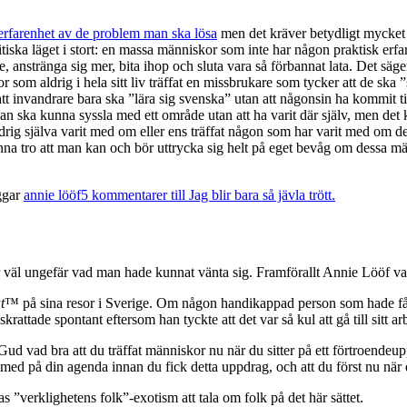
erfarenhet av de problem man ska lösa
men det kräver betydligt mycket 
tiska läget i stort: en massa människor som inte har någon praktisk erfa
, anstränga sig mer, bita ihop och sluta vara så förbannat lata. Det säger
r som aldrig i hela sitt liv träffat en missbrukare som tycker att de ska 
att invandrare bara ska ”lära sig svenska” utan att någonsin ha kommit t
an ska kunna syssla med ett område utan att ha varit där själv, men det k
ldrig själva varit med om eller ens träffat någon som har varit med om d
enna tro att man kan och bör uttrycka sig helt på eget bevåg om dessa m
ggar
annie lööf
5 kommentarer
till Jag blir bara så jävla trött.
r väl ungefär vad man hade kunnat vänta sig. Framförallt Annie Lööf va
t
™ på sina resor i Sverige. Om någon handikappad person som hade få
rattade spontant eftersom han tyckte att det var så kul att gå till sitt ar
ud vad bra att du träffat människor nu när du sitter på ett förtroendeup
 med på din agenda innan du fick detta uppdrag, och att du först nu när
 ”verklighetens folk”-exotism att tala om folk på det här sättet.