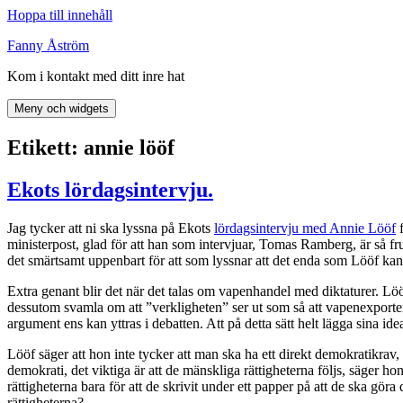
Hoppa till innehåll
Fanny Åström
Kom i kontakt med ditt inre hat
Meny och widgets
Etikett:
annie lööf
Ekots lördagsintervju.
Jag tycker att ni ska lyssna på Ekots
lördagsintervju med Annie Lööf
f
ministerpost, glad för att han som intervjuar, Tomas Ramberg, är så fruk
det smärtsamt uppenbart för att som lyssnar att det enda som Lööf kan 
Extra genant blir det när det talas om vapenhandel med diktaturer. Löö
dessutom svamla om att ”verkligheten” ser ut som så att vapenexporten g
argument ens kan yttras i debatten. Att på detta sätt helt lägga sina ide
Lööf säger att hon inte tycker att man ska ha ett direkt demokratikrav
demokrati, det viktiga är att de mänskliga rättigheterna följs, säger 
rättigheterna bara för att de skrivit under ett papper på att de ska gör
rättigheterna?