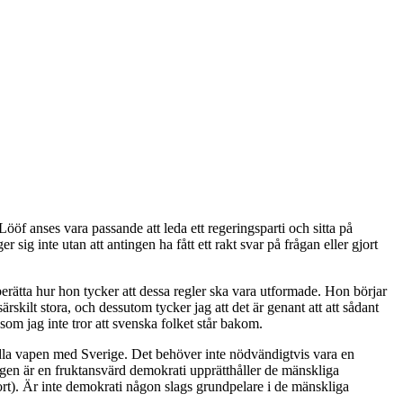
 Lööf anses vara passande att leda ett regeringsparti och sitta på
sig inte utan att antingen ha fått ett rakt svar på frågan eller gjort
berätta hur hon tycker att dessa regler ska vara utformade. Hon börjar
skilt stora, och dessutom tycker jag att det är genant att att sådant
 som jag inte tror att svenska folket står bakom.
andla vapen med Sverige. Det behöver inte nödvändigtvis vara en
ligen är en fruktansvärd demokrati upprätthåller de mänskliga
 gjort). Är inte demokrati någon slags grundpelare i de mänskliga