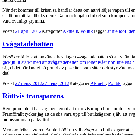
När det kommer till kritan så handlar detta om att vi säljer vapen ti
snällt om att få tillbaks dem? Gå in och hjälpa folket som kompensation?
vara ovanligt grymma.
Postat
21 april, 2012
Kategorier
Aktuellt
,
Politik
Taggar
annie lööf
,
dem
#vågatadebatten
Försöker få folk att använda hashtagen #vågatadebatten så att vi äntlig
gick ju ut starkt med att #vågatadebatten om lönenivåer hon inte ens 
säga i det här landet på grund av pk-eliten som sitter och styr våra med
det!
Postat
27 mars, 2012
27 mars, 2012
Kategorier
Aktuellt
,
Politik
Taggar
Rättvis transparens.
Rent principiellt har jag inget emot att man visar upp hur stor del av 
Framförallt tycker jag att de ska vara upp till butiksägaren själv att av
momssumman på kvittot.
Men om frihetsivraren Annie Lööf nu vill
tvinga
alla butiksägare att 