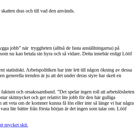
 skatten dras och till vad den används.
gga jobb” när tryggheten (alltså de fasta anställningarna) på
som nu kan betala sin hyra och så vidare. Detta innebär enligt Lööf
 statistiskt. Arbetspolitiken har inte lett till någon ökning av dessa
n generella trenden är ju att det under deras styre har skett en
faktum och orsakssamband. ”Det spelar ingen roll att arbetslösheten
r skitmycket och ger relativt lite jobb för den här gulliga
utan att veta om de kommer kunna få lön eller inte så länge vi har några
 vara lite bättre från första början är det ingen som talar om. Lööf
gt mycket skit.