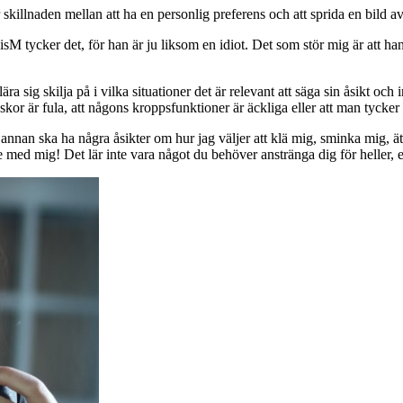
r skillnaden mellan att ha en personlig preferens och att sprida en bild av
nnisM tycker det, för han är ju liksom en idiot. Det som stör mig är att 
lära sig skilja på i vilka situationer det är relevant att säga sin åsikt o
ns skor är fula, att någons kroppsfunktioner är äckliga eller att man tycke
nan ska ha några åsikter om hur jag väljer att klä mig, sminka mig, äta
te med mig! Det lär inte vara något du behöver anstränga dig för heller, e