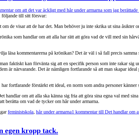
mentar om att det var äckligt med hår under armarna som jag berättad
ljande till sitt försvar:
gt om de visar att de har det. Man behöver ju inte skrika ut sina åsikter
rönika som handlar om att alla har rätt att göra vad de vill med sin hårvä
vilja läsa kommentarerna på krönikan? Det är väl i så fall precis samma s
an faktiskt kan förvänta sig att en specifik person som inte rakar sig un
em är närvarande. Det är nämligen fortfarande så att man skapar ideal 
 har fortfarande förstärkt ett ideal, en norm som andra personer känner s
et handlar om att alla ska känna sig fria att göra sina egna val med sina
att berätta om vad de tycker om hår under armarna.
ggar
feministskola
,
hår under armarna
1 kommentar
till Det handlar om a
n egen kropp tack.