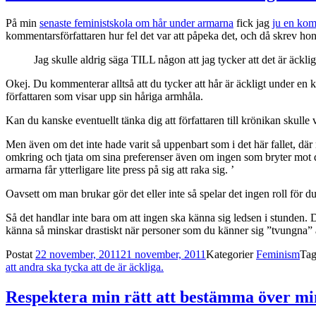
På min
senaste feministskola om hår under armarna
fick jag
ju en kom
kommentarsförfattaren hur fel det var att påpeka det, och då skrev hon fö
Jag skulle aldrig säga TILL någon att jag tycker att det är äckli
Okej. Du kommenterar alltså att du tycker att hår är äckligt under en k
författaren som visar upp sin håriga armhåla.
Kan du kanske eventuellt tänka dig att författaren till krönikan skulle 
Men även om det inte hade varit så uppenbart som i det här fallet, där m
omkring och tjata om sina preferenser även om ingen som bryter mot d
armarna får ytterligare lite press på sig att raka sig. ’
Oavsett om man brukar gör det eller inte så spelar det ingen roll för du
Så det handlar inte bara om att ingen ska känna sig ledsen i stunden. D
känna så minskar drastiskt när personer som du känner sig ”tvungna” 
Postat
22 november, 2011
21 november, 2011
Kategorier
Feminism
Ta
att andra ska tycka att de är äckliga.
Respektera min rätt att bestämma över mi