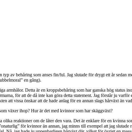
ken typ av behåring som anses fin/ful. Jag slutade för drygt ett år seda
ubbelmoral” en gång).
iga armhålor. Detta är en kroppsbehåring som har ganska hög status inom 
armarna, för att de då inte kan göra detta statement. Jag förstår ju varför
ekten att vissa önskar att de hade anlag för en annan slags hårväxt än vad
yn som växer ihop? Hur är det med kvinnor som har skäggväxt?
 olika reaktioner om de låter den vara. Det är enklare för en kvinna som
turlig” för kvinnor än annan, jag minns till exempel att jag slutade ra
r fel. Nå, jag hade ju uppenbarligen hårväxt där, vilket för övrigt en mas