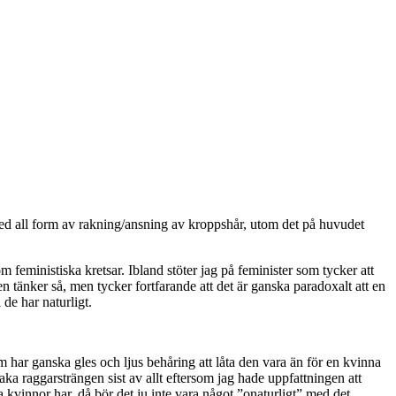
n med all form av rakning/ansning av kroppshår, utom det på huvudet
feministiska kretsar. Ibland stöter jag på feminister som tycker att
 en tänker så, men tycker fortfarande att det är ganska paradoxalt att en
 de har naturligt.
 har ganska gles och ljus behåring att låta den vara än för en kvinna
ka raggarsträngen sist av allt eftersom jag hade uppfattningen att
sa kvinnor har, då bör det ju inte vara något ”onaturligt” med det.