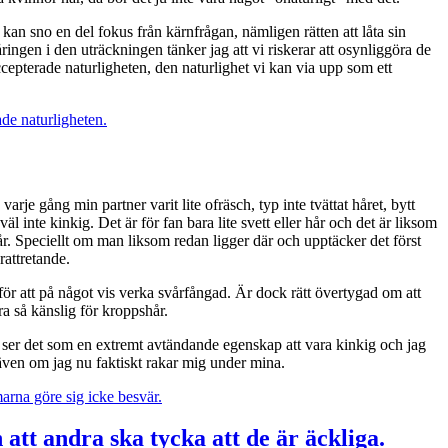
t kan sno en del fokus från kärnfrågan, nämligen rätten att låta sin
ingen i den uträckningen tänker jag att vi riskerar att osynliggöra de
ccepterade naturligheten, den naturlighet vi kan via upp som ett
ade naturligheten.
je gång min partner varit lite ofräsch, typ inte tvättat håret, bytt
äl inte kinkig. Det är för fan bara lite svett eller hår och det är liksom
e hår. Speciellt om man liksom redan ligger där och upptäcker det först
attretande.
r för att på något vis verka svårfångad. Är dock rätt övertygad om att
ra så känslig för kroppshår.
g ser det som en extremt avtändande egenskap att vara kinkig och jag
 även om jag nu faktiskt rakar mig under mina.
arna göre sig icke besvär.
 att andra ska tycka att de är äckliga.