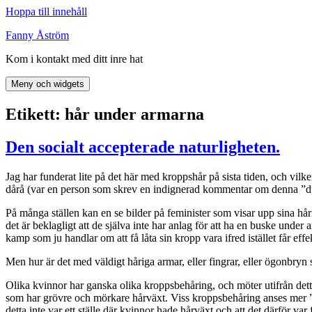
Hoppa till innehåll
Fanny Åström
Kom i kontakt med ditt inre hat
Meny och widgets
Etikett:
hår under armarna
Den socialt accepterade naturligheten.
Jag har funderat lite på det här med kroppshår på sista tiden, och vil
dårå (var en person som skrev en indignerad kommentar om denna ”d
På många ställen kan en se bilder på feminister som visar upp sina hår
det är beklagligt att de själva inte har anlag för att ha en buske under 
kamp som ju handlar om att få låta sin kropp vara ifred istället får eff
Men hur är det med väldigt håriga armar, eller fingrar, eller ögonbr
Olika kvinnor har ganska olika kroppsbehåring, och möter utifrån detta
som har grövre och mörkare hårväxt. Viss kroppsbehåring anses mer ”ona
detta inte var ett ställe där kvinnor hade hårväxt och att det därför va