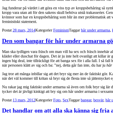
Jag funderar på värdet i att göra en viss typ av kroppsbehåring så symbo
kropp vara utan att för den sakens skull behöva utstå trakasserier. Ge
kvinnor som har en kroppsbehåring som blir än mer problematisk att vis
feministiskt statement.
Postat
28 mars, 2014
Kategorier
Feminism
Taggar
hår under armarna
,
Den som bangar för hår under armarna göre
Man ska tydligen vara fräsch om man vill ha sex och fräsch innebär allt
kläder eller duschat för dagen. Det är ju inte helt ovanligt att killar är
ingen big deal, inte tillräckligt för att banga sex för i alla fall. I så
när personen klätt av sig och ba: ”nej, detta går fan inte, du har ju
hår
Jag tror att många inbillar sig att det bryr sig mer än de faktiskt gör.
när det väl kommer till kritan så bryr sig de flesta inte så jättemycket
Nu rakar jag mig faktiskt under armarna så även om folk bryr sig lär 
tycker det är jävligt kinkigt att bry sig om hår under armarna i sexsa
Postat
13 mars, 2012
Kategorier
Foto
,
Sex
Taggar
bangar
,
besvär
,
hår 
Det handlar om att alla ska känna sig fria 