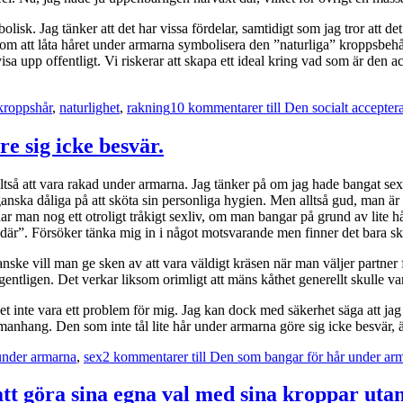
lisk. Jag tänker att det har vissa fördelar, samtidigt som jag tror att de
nom att låta håret under armarna symbolisera den ”naturliga” kroppsbehår
a upp offentligt. Vi riskerar att skapa ett ideal kring vad som är den a
kroppshår
,
naturlighet
,
rakning
10 kommentarer
till Den socialt accepter
 sig icke besvär.
så att vara rakad under armarna. Jag tänker på om jag hade bangat sex var
 ganska dåliga på att sköta sin personliga hygien. Men alltså gud, man är v
 fall har man nog ett otroligt tråkigt sexliv, om man bangar på grund av lit
där”. Försöker tänka mig in i något motsvarande men finner det bara skr
 Kanske vill man ge sken av att vara väldigt kräsen när man väljer partne
 egentligen. Det verkar liksom orimligt att mäns kåthet generellt skulle va
det inte vara ett problem för mig. Jag kan dock med säkerhet säga att ja
mmanhang. Den som inte tål lite hår under armarna göre sig icke besvär,
under armarna
,
sex
2 kommentarer
till Den som bangar för hår under arm
att göra sina egna val med sina kroppar utan