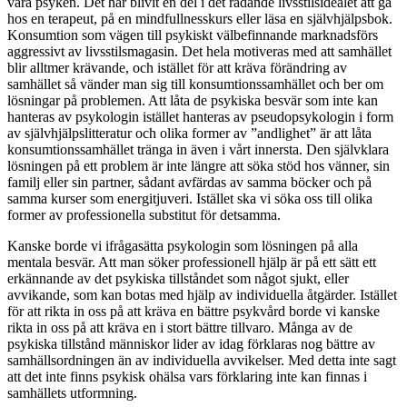
våra psyken. Det har blivit en del i det rådande livsstilsidealet att gå
hos en terapeut, på en mindfullnesskurs eller läsa en självhjälpsbok.
Konsumtion som vägen till psykiskt välbefinnande marknadsförs
aggressivt av livsstilsmagasin. Det hela motiveras med att samhället
blir alltmer krävande, och istället för att kräva förändring av
samhället så vänder man sig till konsumtionssamhället och ber om
lösningar på problemen. Att låta de psykiska besvär som inte kan
hanteras av psykologin istället hanteras av pseudopsykologin i form
av självhjälpslitteratur och olika former av ”andlighet” är att låta
konsumtionssamhället tränga in även i vårt innersta. Den självklara
lösningen på ett problem är inte längre att söka stöd hos vänner, sin
familj eller sin partner, sådant avfärdas av samma böcker och på
samma kurser som energitjuveri. Istället ska vi söka oss till olika
former av professionella substitut för detsamma.
Kanske borde vi ifrågasätta psykologin som lösningen på alla
mentala besvär. Att man söker professionell hjälp är på ett sätt ett
erkännande av det psykiska tillståndet som något sjukt, eller
avvikande, som kan botas med hjälp av individuella åtgärder. Istället
för att rikta in oss på att kräva en bättre psykvård borde vi kanske
rikta in oss på att kräva en i stort bättre tillvaro. Många av de
psykiska tillstånd människor lider av idag förklaras nog bättre av
samhällsordningen än av individuella avvikelser. Med detta inte sagt
att det inte finns psykisk ohälsa vars förklaring inte kan finnas i
samhällets utformning.