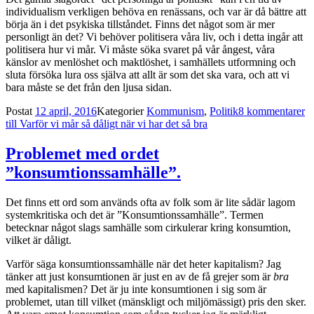
individualism verkligen behöva en renässans, och var är då bättre att
börja än i det psykiska tillståndet. Finns det något som är mer
personligt än det? Vi behöver politisera våra liv, och i detta ingår att
politisera hur vi mår. Vi måste söka svaret på vår ångest, våra
känslor av menlöshet och maktlöshet, i samhällets utformning och
sluta försöka lura oss själva att allt är som det ska vara, och att vi
bara måste se det från den ljusa sidan.
Postat
12 april, 2016
Kategorier
Kommunism
,
Politik
8 kommentarer
till Varför vi mår så dåligt när vi har det så bra
Problemet med ordet
”konsumtionssamhälle”.
Det finns ett ord som används ofta av folk som är lite sådär lagom
systemkritiska och det är ”Konsumtionssamhälle”. Termen
betecknar något slags samhälle som cirkulerar kring konsumtion,
vilket är dåligt.
Varför säga konsumtionssamhälle när det heter kapitalism? Jag
tänker att just konsumtionen är just en av de få grejer som är
bra
med kapitalismen? Det är ju inte konsumtionen i sig som är
problemet, utan till vilket (mänskligt och miljömässigt) pris den sker.