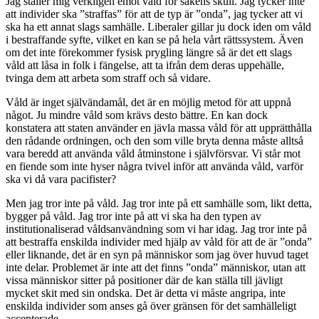
Jag ställer mig verkligen emot våld för sakens skull. Jag tycker inte
att individer ska ”straffas” för att de typ är ”onda”, jag tycker att vi
ska ha ett annat slags samhälle. Liberaler gillar ju dock iden om våld
i bestraffande syfte, vilket en kan se på hela vårt rättssystem. Även
om det inte förekommer fysisk prygling längre så är det ett slags
våld att låsa in folk i fängelse, att ta ifrån dem deras uppehälle,
tvinga dem att arbeta som straff och så vidare.
Våld är inget självändamål, det är en möjlig metod för att uppnå
något. Ju mindre våld som krävs desto bättre. En kan dock
konstatera att staten använder en jävla massa våld för att upprätthålla
den rådande ordningen, och den som ville bryta denna måste alltså
vara beredd att använda våld åtminstone i självförsvar. Vi står mot
en fiende som inte hyser några tvivel inför att använda våld, varför
ska vi då vara pacifister?
Men jag tror inte på våld. Jag tror inte på ett samhälle som, likt detta,
bygger på våld. Jag tror inte på att vi ska ha den typen av
institutionaliserad våldsanvändning som vi har idag. Jag tror inte på
att bestraffa enskilda individer med hjälp av våld för att de är ”onda”
eller liknande, det är en syn på människor som jag över huvud taget
inte delar. Problemet är inte att det finns ”onda” människor, utan att
vissa människor sitter på positioner där de kan ställa till jävligt
mycket skit med sin ondska. Det är detta vi måste angripa, inte
enskilda individer som anses gå över gränsen för det samhälleligt
accepterade.