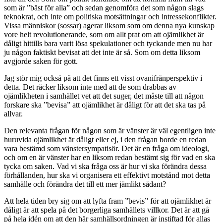
som är ”bäst för alla” och sedan genomföra det som någon slags
teknokrat, och inte om politiska motsättningar och intressekonflikter.
Vissa människor (sossar) agerar liksom som om denna nya kunskap
vore helt revolutionerande, som om allt prat om att ojämlikhet är
dåligt hittills bara varit lösa spekulationer och tyckande men nu har
ju någon faktiskt bevisat att det inte är så. Som om detta liksom
avgjorde saken för gott.
Jag stör mig också på att det finns ett visst ovanifrånperspektiv i
detta. Det räcker liksom inte med att de som drabbas av
ojämlikheten i samhället vet att det suger, det måste till att någon
forskare ska ”bevisa” att ojämlikhet är dåligt för att det ska tas på
allvar.
Den relevanta frågan för någon som är vänster är väl egentligen inte
huruvida ojämlikhet är dåligt eller ej, i den frågan borde en redan
vara bestämd som vänstersympatisör. Det är en fråga om ideologi,
och om en är vänster har en liksom redan bestämt sig för vad en ska
tycka om saken. Vad vi ska fråga oss är hur vi ska förändra dessa
förhållanden, hur ska vi organisera ett effektivt motstånd mot detta
samhälle och förändra det till ett mer jämlikt sådant?
Att hela tiden bry sig om att lyfta fram ”bevis” för att ojämlikhet är
dåligt är att spela på det borgerliga samhällets villkor. Det är att gå
på hela idén om att den här samhällsordningen är instiftad för allas