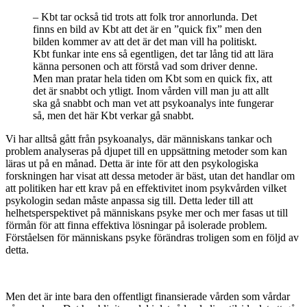
– Kbt tar också tid trots att folk tror annorlunda. Det
finns en bild av Kbt att det är en ”quick fix” men den
bilden kommer av att det är det man vill ha politiskt.
Kbt funkar inte ens så egentligen, det tar lång tid att lära
känna personen och att förstå vad som driver denne.
Men man pratar hela tiden om Kbt som en quick fix, att
det är snabbt och ytligt. Inom vården vill man ju att allt
ska gå snabbt och man vet att psykoanalys inte fungerar
så, men det här Kbt verkar gå snabbt.
Vi har alltså gått från psykoanalys, där människans tankar och
problem analyseras på djupet till en uppsättning metoder som kan
läras ut på en månad. Detta är inte för att den psykologiska
forskningen har visat att dessa metoder är bäst, utan det handlar om
att politiken har ett krav på en effektivitet inom psykvården vilket
psykologin sedan måste anpassa sig till. Detta leder till att
helhetsperspektivet på människans psyke mer och mer fasas ut till
förmån för att finna effektiva lösningar på isolerade problem.
Förståelsen för människans psyke förändras troligen som en följd av
detta.
Men det är inte bara den offentligt finansierade vården som vårdar