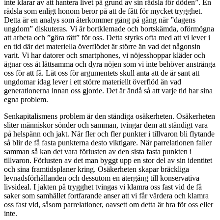
inte klarar av att hantera livet på grund av sin rädsla för döden”. En
rädsla som enligt honom beror på att de fått för mycket trygghet.
Detta är en analys som återkommer gång på gång när ”dagens
ungdom” diskuteras. Vi är bortklemade och bortskämda, oförmögna
att arbeta och ”göra rätt” för oss. Detta styrks ofta med att vi lever i
en tid där det materiella överflödet är större än vad det någonsin
varit. Vi har datorer och smartphones, vi nöjesshoppar kläder och
ägnar oss åt lättsamma och dyra nöjen som vi inte behöver anstränga
oss för att få. Låt oss för argumentets skull anta att de är sant att
ungdomar idag lever i ett större materiellt överflöd än vad
generationerna innan oss gjorde. Det är ändå så att varje tid har sina
egna problem.
Senkapitalismens problem är den ständiga osäkerheten. Osäkerheten
sliter människor sönder och samman, tvingar dem att ständigt vara
på helspänn och jakt. När fler och fler punkter i tillvaron bli flytande
så blir de få fasta punkterna desto viktigare. När parrelationen faller
samman så kan det vara förlusten av den sista fasta punkten i
tillvaron. Förlusten av det man byggt upp en stor del av sin identitet
och sina framtidsplaner kring. Osäkerheten skapar bräckliga
levnadsförhållanden och dessutom en återgång till konservativa
livsideal. I jakten på trygghet tvingas vi klamra oss fast vid de få
saker som samhället fortfarande anser att vi får värdera och klamra
oss fast vid, såsom parrelationer, oavsett om detta är bra för oss eller
inte.