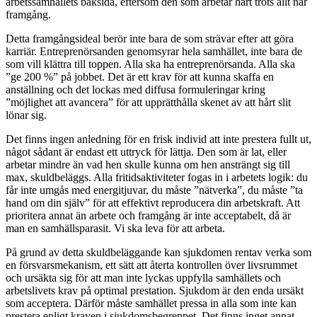
arbetssamhällets baksida, eftersom den som arbetar hårt trots allt når
framgång.
Detta framgångsideal berör inte bara de som strävar efter att göra
karriär. Entreprenörsanden genomsyrar hela samhället, inte bara de
som vill klättra till toppen. Alla ska ha entreprenörsanda. Alla ska
”ge 200 %” på jobbet. Det är ett krav för att kunna skaffa en
anställning och det lockas med diffusa formuleringar kring
”möjlighet att avancera” för att upprätthålla skenet av att hårt slit
lönar sig.
Det finns ingen anledning för en frisk individ att inte prestera fullt ut,
något sådant är endast ett uttryck för lättja. Den som är lat, eller
arbetar mindre än vad hen skulle kunna om hen ansträngt sig till
max, skuldbeläggs. Alla fritidsaktiviteter fogas in i arbetets logik: du
får inte umgås med energitjuvar, du måste ”nätverka”, du måste ”ta
hand om din själv” för att effektivt reproducera din arbetskraft. Att
prioritera annat än arbete och framgång är inte acceptabelt, då är
man en samhällsparasit. Vi ska leva för att arbeta.
På grund av detta skuldbeläggande kan sjukdomen rentav verka som
en försvarsmekanism, ett sätt att återta kontrollen över livsrummet
och ursäkta sig för att man inte lyckas uppfylla samhällets och
arbetslivets krav på optimal prestation. Sjukdom är den enda ursäkt
som acceptera. Därför måste samhället pressa in alla som inte kan
prestera enligt kraven i sjukdomsbegreppet. Det finns inget annat