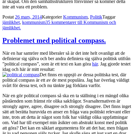
är skapat. Om den samhällsstrukturen försvinner så kommer detta
inte att vara ett problem.
Postat
26 mars, 2014
Kategorier
Kommunism
,
Politik
Taggar
jämlikhet
,
kommunism
35 kommentarer
till Kommunism och
jämlikhet.
Problemet med political compass.
När en har samröre med liberaler så är det inte helt ovanligt att de
definierar sig själva och ber andra definiera sig själva politisk utifrån
”political compass”, som är ett text en kan göra
här
. Jag gjorde testet
idag och här är mitt resultat:
Det finns en uppsjö av dessa politiska test, där
political compass är ett av de mest populära. Jag har överlag väldigt
svårt för dessa test, och nu tänkte jag förklara varför.
När en gör political compass så ska en ta ställning i en mängd olika
påståenden som främst rör olika sakfrågor. Svarsalternativen är
strongly agree, agree, disagree och strongly disagree. Det finns inget
sätt att berätta huruvida en anser en fråga vara politiskt relevant eller
inte, trots att detta är något som folk har väldigt olika uppfattningar
om. Vad har till exempel min åsikter om abstrakt konst med politik
att göra? Det kan en såklart argumentera för att det har, men frågan
är ju vad personen själv tycker. Jag skulle säga att just vart en drar