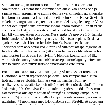
Samhällsideologin utformas för att få människor att acceptera
osäkerheten. Vi matas med drömmar om allt vi kan uppnå och på
samma gång uppmanas vi att inse den råa verkligheten: att vi kanske
inte kommer kunna lyckas med allt detta. Om vi inte lyckas är vi helt
enkelt är tvungna att acceptera det som en del av spelets regler. Vissa
vinner och uppnår sina drömmar medan andra förlorar. För att vi ska
acceptera förlusterna så måste vi matas med budskapet att även vi
kan bli vinnare. Även om boken
Det stundande upproret
rör franska
förhållanden så är beskrivningen av samhällets acceptans för detta
synbart även här. I boken beskrivs hur skolsystemet skapar
”personer som accepterar konkurrens på villkoret att spelreglerna är
lika för alla. Som förväntar sig att alla individer ska bli belönade för
sina meriter i livet, som i en tävling”. Idén om konkurrens på lika
villkor är det som gör att människor accepterar utslagning, eftersom
den beskrivs som rättvis trots de smärtsamma effekterna.
För att människor ska vilja anstränga sig så behövs det förebilder.
Blondinbella är ett typexempel på detta. Hon kämpar ständigt på,
trots att man på bloggen kan läsa om motgångar i form av
panikångest, stressattacker och utbrändhet. Hon gör det ändå för hon
älskar sitt jobb. Och visst får hon utdelning för sin möda. På samma
sätt förväntas alla agera för att nå framgång: ständigt kämpa. Men
vad som ”glöms bort” är att allas kämpande inte kommer ge samma
utdelning. Vi uppmanas med Blondinbella som förebild att acceptera