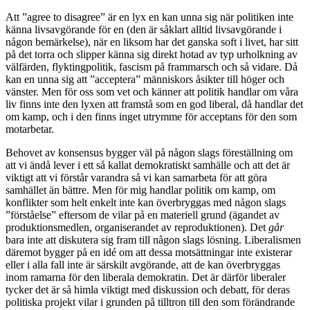
Att ”agree to disagree” är en lyx en kan unna sig när politiken inte
känna livsavgörande för en (den är såklart alltid livsavgörande i
någon bemärkelse), när en liksom har det ganska soft i livet, har sitt
på det torra och slipper känna sig direkt hotad av typ urholkning av
välfärden, flyktingpolitik, fascism på frammarsch och så vidare. Då
kan en unna sig att ”acceptera” människors åsikter till höger och
vänster. Men för oss som vet och känner att politik handlar om våra
liv finns inte den lyxen att framstå som en god liberal, då handlar det
om kamp, och i den finns inget utrymme för acceptans för den som
motarbetar.
Behovet av konsensus bygger väl på någon slags föreställning om
att vi ändå lever i ett så kallat demokratiskt samhälle och att det är
viktigt att vi förstår varandra så vi kan samarbeta för att göra
samhället än bättre. Men för mig handlar politik om kamp, om
konflikter som helt enkelt inte kan överbryggas med någon slags
”förståelse” eftersom de vilar på en materiell grund (ägandet av
produktionsmedlen, organiserandet av reproduktionen). Det
går
bara inte att diskutera sig fram till någon slags lösning. Liberalismen
däremot bygger på en idé om att dessa motsättningar inte existerar
eller i alla fall inte är särskilt avgörande, att de kan överbryggas
inom ramarna för den liberala demokratin. Det är därför liberaler
tycker det är så himla viktigt med diskussion och debatt, för deras
politiska projekt vilar i grunden på tilltron till den som förändrande