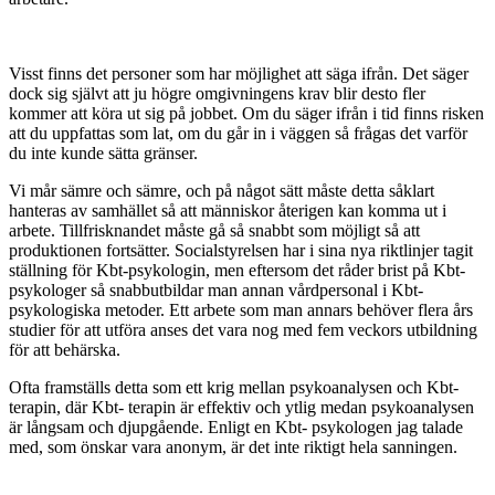
Visst finns det personer som har möjlighet att säga ifrån. Det säger
dock sig självt att ju högre omgivningens krav blir desto fler
kommer att köra ut sig på jobbet. Om du säger ifrån i tid finns risken
att du uppfattas som lat, om du går in i väggen så frågas det varför
du inte kunde sätta gränser.
Vi mår sämre och sämre, och på något sätt måste detta såklart
hanteras av samhället så att människor återigen kan komma ut i
arbete. Tillfrisknandet måste gå så snabbt som möjligt så att
produktionen fortsätter. Socialstyrelsen har i sina nya riktlinjer tagit
ställning för Kbt-psykologin, men eftersom det råder brist på Kbt-
psykologer så snabbutbildar man annan vårdpersonal i Kbt-
psykologiska metoder. Ett arbete som man annars behöver flera års
studier för att utföra anses det vara nog med fem veckors utbildning
för att behärska.
Ofta framställs detta som ett krig mellan psykoanalysen och Kbt-
terapin, där Kbt- terapin är effektiv och ytlig medan psykoanalysen
är långsam och djupgående. Enligt en Kbt- psykologen jag talade
med, som önskar vara anonym, är det inte riktigt hela sanningen.