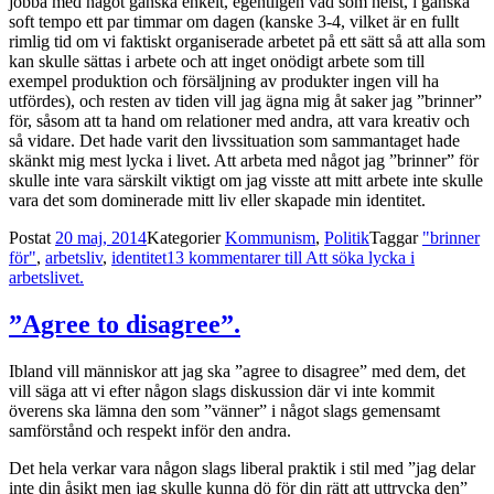
jobba med något ganska enkelt, egentligen vad som helst, i ganska
soft tempo ett par timmar om dagen (kanske 3-4, vilket är en fullt
rimlig tid om vi faktiskt organiserade arbetet på ett sätt så att alla som
kan skulle sättas i arbete och att inget onödigt arbete som till
exempel produktion och försäljning av produkter ingen vill ha
utfördes), och resten av tiden vill jag ägna mig åt saker jag ”brinner”
för, såsom att ta hand om relationer med andra, att vara kreativ och
så vidare. Det hade varit den livssituation som sammantaget hade
skänkt mig mest lycka i livet. Att arbeta med något jag ”brinner” för
skulle inte vara särskilt viktigt om jag visste att mitt arbete inte skulle
vara det som dominerade mitt liv eller skapade min identitet.
Postat
20 maj, 2014
Kategorier
Kommunism
,
Politik
Taggar
"brinner
för"
,
arbetsliv
,
identitet
13 kommentarer
till Att söka lycka i
arbetslivet.
”Agree to disagree”.
Ibland vill människor att jag ska ”agree to disagree” med dem, det
vill säga att vi efter någon slags diskussion där vi inte kommit
överens ska lämna den som ”vänner” i något slags gemensamt
samförstånd och respekt inför den andra.
Det hela verkar vara någon slags liberal praktik i stil med ”jag delar
inte din åsikt men jag skulle kunna dö för din rätt att uttrycka den”