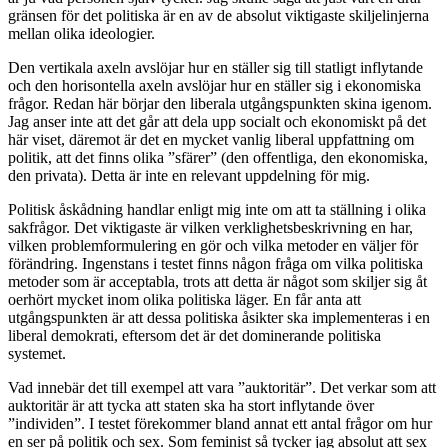
gränsen för det politiska är en av de absolut viktigaste skiljelinjerna
mellan olika ideologier.
Den vertikala axeln avslöjar hur en ställer sig till statligt inflytande
och den horisontella axeln avslöjar hur en ställer sig i ekonomiska
frågor. Redan här börjar den liberala utgångspunkten skina igenom.
Jag anser inte att det går att dela upp socialt och ekonomiskt på det
här viset, däremot är det en mycket vanlig liberal uppfattning om
politik, att det finns olika ”sfärer” (den offentliga, den ekonomiska,
den privata). Detta är inte en relevant uppdelning för mig.
Politisk åskådning handlar enligt mig inte om att ta ställning i olika
sakfrågor. Det viktigaste är vilken verklighetsbeskrivning en har,
vilken problemformulering en gör och vilka metoder en väljer för
förändring. Ingenstans i testet finns någon fråga om vilka politiska
metoder som är acceptabla, trots att detta är något som skiljer sig åt
oerhört mycket inom olika politiska läger. En får anta att
utgångspunkten är att dessa politiska åsikter ska implementeras i en
liberal demokrati, eftersom det är det dominerande politiska
systemet.
Vad innebär det till exempel att vara ”auktoritär”. Det verkar som att
auktoritär är att tycka att staten ska ha stort inflytande över
”individen”. I testet förekommer bland annat ett antal frågor om hur
en ser på politik och sex. Som feminist så tycker jag absolut att sex