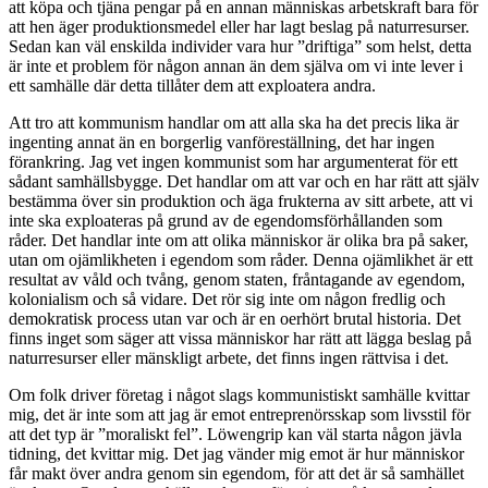
att köpa och tjäna pengar på en annan människas arbetskraft bara för
att hen äger produktionsmedel eller har lagt beslag på naturresurser.
Sedan kan väl enskilda individer vara hur ”driftiga” som helst, detta
är inte et problem för någon annan än dem själva om vi inte lever i
ett samhälle där detta tillåter dem att exploatera andra.
Att tro att kommunism handlar om att alla ska ha det precis lika är
ingenting annat än en borgerlig vanföreställning, det har ingen
förankring. Jag vet ingen kommunist som har argumenterat för ett
sådant samhällsbygge. Det handlar om att var och en har rätt att själv
bestämma över sin produktion och äga frukterna av sitt arbete, att vi
inte ska exploateras på grund av de egendomsförhållanden som
råder. Det handlar inte om att olika människor är olika bra på saker,
utan om ojämlikheten i egendom som råder. Denna ojämlikhet är ett
resultat av våld och tvång, genom staten, fråntagande av egendom,
kolonialism och så vidare. Det rör sig inte om någon fredlig och
demokratisk process utan var och är en oerhört brutal historia. Det
finns inget som säger att vissa människor har rätt att lägga beslag på
naturresurser eller mänskligt arbete, det finns ingen rättvisa i det.
Om folk driver företag i något slags kommunistiskt samhälle kvittar
mig, det är inte som att jag är emot entreprenörsskap som livsstil för
att det typ är ”moraliskt fel”. Löwengrip kan väl starta någon jävla
tidning, det kvittar mig. Det jag vänder mig emot är hur människor
får makt över andra genom sin egendom, för att det är så samhället