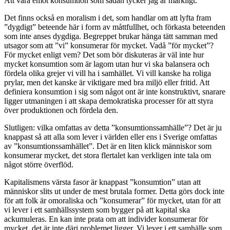
Att vara emot konsumtion som sådan tycker jag är märkligt.
Det finns också en moralism i det, som handlar om att lyfta fram
”dygdigt” beteende här i form av måttfullhet, och förkasta beteenden
som inte anses dygdiga. Begreppet brukar hänga tätt samman med
utsagor som att ”vi” konsumerar för mycket. Vadå ”för mycket”?
För mycket enligt vem? Det som bör diskuteras är väl inte hur
mycket konsumtion som är lagom utan hur vi ska balansera och
fördela olika grejer vi vill ha i samhället. Vi vill kanske ha roliga
prylar, men det kanske är viktigare med bra miljö eller fritid. Att
definiera konsumtion i sig som något ont är inte konstruktivt, snarare
ligger utmaningen i att skapa demokratiska processer för att styra
över produktionen och fördela den.
Slutligen: vilka omfattas av detta ”konsumtionssamhälle”? Det är ju
knappast så att alla som lever i världen eller ens i Sverige omfattas
av ”konsumtionssamhället”. Det är en liten klick människor som
konsumerar mycket, det stora flertalet kan verkligen inte tala om
något större överflöd.
Kapitalismens värsta fasor är knappast ”konsumtion” utan att
människor slits ut under de mest brutala former. Detta görs dock inte
för att folk är omoraliska och ”konsumerar” för mycket, utan för att
vi lever i ett samhällssystem som bygger på att kapital ska
ackumuleras. En kan inte prata om att individer konsumerar för
mycket, det är inte däri problemet ligger. Vi lever i ett samhälle som