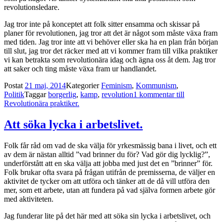
revolutionsledare.
Jag tror inte på konceptet att folk sitter ensamma och skissar på
planer för revolutionen, jag tror att det är något som måste växa fram
med tiden. Jag tror inte att vi behöver eller ska ha en plan från början
till slut, jag tror det räcker med att vi kommer fram till vilka praktiker
vi kan betrakta som revolutionära idag och ägna oss åt dem. Jag tror
att saker och ting måste växa fram ur handlandet.
Postat
21 maj, 2014
Kategorier
Feminism
,
Kommunism
,
Politik
Taggar
borgerlig
,
kamp
,
revolution
1 kommentar
till
Revolutionära praktiker.
Att söka lycka i arbetslivet.
Folk får råd om vad de ska välja för yrkesmässig bana i livet, och ett
av dem är nästan alltid ”vad brinner du för? Vad gör dig lycklig?”,
underförstått att en ska välja att jobba med just det en ”brinner” för.
Folk brukar ofta svara på frågan utifrån de premisserna, de väljer en
aktivitet de tycker om att utföra och tänker att de då vill utföra den
mer, som ett arbete, utan att fundera på vad själva formen arbete gör
med aktiviteten.
Jag funderar lite på det här med att söka sin lycka i arbetslivet, och