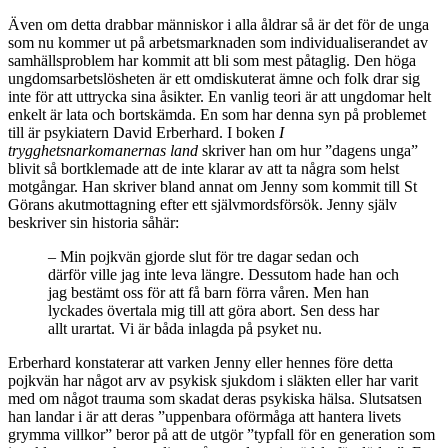
Även om detta drabbar människor i alla åldrar så är det för de unga
som nu kommer ut på arbetsmarknaden som individualiserandet av
samhällsproblem har kommit att bli som mest påtaglig. Den höga
ungdomsarbetslösheten är ett omdiskuterat ämne och folk drar sig
inte för att uttrycka sina åsikter. En vanlig teori är att ungdomar helt
enkelt är lata och bortskämda. En som har denna syn på problemet
till är psykiatern David Erberhard. I boken
I
trygghetsnarkomanernas land
skriver han om hur ”dagens unga”
blivit så bortklemade att de inte klarar av att ta några som helst
motgångar. Han skriver bland annat om Jenny som kommit till St
Görans akutmottagning efter ett självmordsförsök. Jenny själv
beskriver sin historia såhär:
– Min pojkvän gjorde slut för tre dagar sedan och
därför ville jag inte leva längre. Dessutom hade han och
jag bestämt oss för att få barn förra våren. Men han
lyckades övertala mig till att göra abort. Sen dess har
allt urartat. Vi är båda inlagda på psyket nu.
Erberhard konstaterar att varken Jenny eller hennes före detta
pojkvän har något arv av psykisk sjukdom i släkten eller har varit
med om något trauma som skadat deras psykiska hälsa. Slutsatsen
han landar i är att deras ”uppenbara oförmåga att hantera livets
grymma villkor” beror på att de utgör ”typfall för en generation som