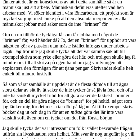
tänker att det är en konsekvens av att i detta samhälle så är en
människa just sitt arbete. Människan definieras utefter vad hen
arbetar med. Vi söker identitet i våra lönearbeten, ett projekt som är
mycket sorgligt med tanke på att den absoluta merparten av alla
människor jobbar med saker som de inte ”brinner” för.
Om en nu tillhör de lyckliga få som får jobba med något de
”brinner” för, vad händer då? Jo, det en ”brinner” för upphör att vara
något en gör av passion utan måste istället infogas under arbetets
logik. Jag tror inte jag skulle tycka att det var samma sak att till
exempel skriva som yrke eller göra det här, och troligen skulle jag få
mindre ork till att skriva på egen hand om jag var tvungen att
exploatera den förmågan för att tjäna pengar. Skrivandet skulle helt
enkelt bli mindre lustfyllt.
Så som vårat samhälle är uppdelat är de flesta dömda till att ägna
stora delar av sitt liv åt saker de inte tycker är så jävla feta, och ofta
inte ha särskilt mycket fritid för att göra saker de faktiskt ”brinner”
för, och en del får göra något de ”brinner” för på heltid, något som
jag tänker mig för det mesta tar död på lågan. Att till exempel skriva
böcker dag ut och dag in för att en
måste
göra det lär inte vara
särskilt soft, även om en tycker om det från första början.
Jag skulle tycka det var intressant om folk istället besvarade frågan
utifrån sin livssituation som helhet. Mitt svar är nog ungefär: jag vill