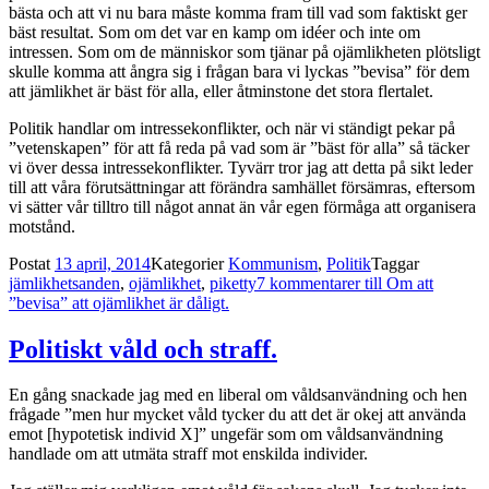
bästa och att vi nu bara måste komma fram till vad som faktiskt ger
bäst resultat. Som om det var en kamp om idéer och inte om
intressen. Som om de människor som tjänar på ojämlikheten plötsligt
skulle komma att ångra sig i frågan bara vi lyckas ”bevisa” för dem
att jämlikhet är bäst för alla, eller åtminstone det stora flertalet.
Politik handlar om intressekonflikter, och när vi ständigt pekar på
”vetenskapen” för att få reda på vad som är ”bäst för alla” så täcker
vi över dessa intressekonflikter. Tyvärr tror jag att detta på sikt leder
till att våra förutsättningar att förändra samhället försämras, eftersom
vi sätter vår tilltro till något annat än vår egen förmåga att organisera
motstånd.
Postat
13 april, 2014
Kategorier
Kommunism
,
Politik
Taggar
jämlikhetsanden
,
ojämlikhet
,
piketty
7 kommentarer
till Om att
”bevisa” att ojämlikhet är dåligt.
Politiskt våld och straff.
En gång snackade jag med en liberal om våldsanvändning och hen
frågade ”men hur mycket våld tycker du att det är okej att använda
emot [hypotetisk individ X]” ungefär som om våldsanvändning
handlade om att utmäta straff mot enskilda individer.