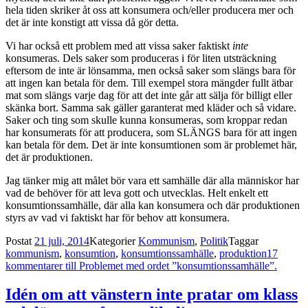
hela tiden skriker åt oss att konsumera och/eller producera mer och
det är inte konstigt att vissa då gör detta.
Vi har också ett problem med att vissa saker faktiskt
inte
konsumeras. Dels saker som produceras i för liten utsträckning
eftersom de inte är lönsamma, men också saker som slängs bara för
att ingen kan betala för dem. Till exempel stora mängder fullt ätbar
mat som slängs varje dag för att det inte går att sälja för billigt eller
skänka bort. Samma sak gäller garanterat med kläder och så vidare.
Saker och ting som skulle kunna konsumeras, som kroppar redan
har konsumerats för att producera, som SLÄNGS bara för att ingen
kan betala för dem. Det är inte konsumtionen som är problemet här,
det är produktionen.
Jag tänker mig att målet bör vara ett samhälle där alla människor har
vad de behöver för att leva gott och utvecklas. Helt enkelt ett
konsumtionssamhälle, där alla kan konsumera och där produktionen
styrs av vad vi faktiskt har för behov att konsumera.
Postat
21 juli, 2014
Kategorier
Kommunism
,
Politik
Taggar
kommunism
,
konsumtion
,
konsumtionssamhälle
,
produktion
17
kommentarer
till Problemet med ordet ”konsumtionssamhälle”.
Idén om att vänstern inte pratar om klass