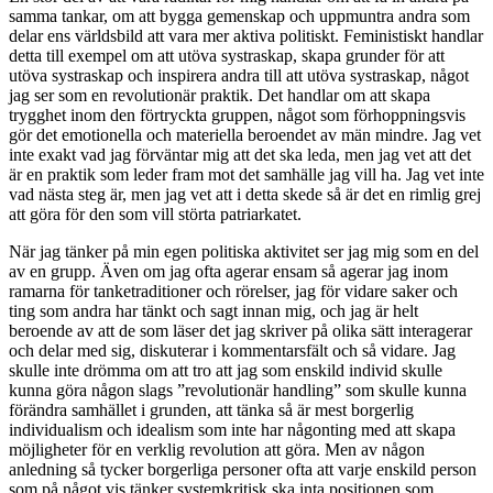
samma tankar, om att bygga gemenskap och uppmuntra andra som
delar ens världsbild att vara mer aktiva politiskt. Feministiskt handlar
detta till exempel om att utöva systraskap, skapa grunder för att
utöva systraskap och inspirera andra till att utöva systraskap, något
jag ser som en revolutionär praktik. Det handlar om att skapa
trygghet inom den förtryckta gruppen, något som förhoppningsvis
gör det emotionella och materiella beroendet av män mindre. Jag vet
inte exakt vad jag förväntar mig att det ska leda, men jag vet att det
är en praktik som leder fram mot det samhälle jag vill ha. Jag vet inte
vad nästa steg är, men jag vet att i detta skede så är det en rimlig grej
att göra för den som vill störta patriarkatet.
När jag tänker på min egen politiska aktivitet ser jag mig som en del
av en grupp. Även om jag ofta agerar ensam så agerar jag inom
ramarna för tanketraditioner och rörelser, jag för vidare saker och
ting som andra har tänkt och sagt innan mig, och jag är helt
beroende av att de som läser det jag skriver på olika sätt interagerar
och delar med sig, diskuterar i kommentarsfält och så vidare. Jag
skulle inte drömma om att tro att jag som enskild individ skulle
kunna göra någon slags ”revolutionär handling” som skulle kunna
förändra samhället i grunden, att tänka så är mest borgerlig
individualism och idealism som inte har någonting med att skapa
möjligheter för en verklig revolution att göra. Men av någon
anledning så tycker borgerliga personer ofta att varje enskild person
som på något vis tänker systemkritisk ska inta positionen som