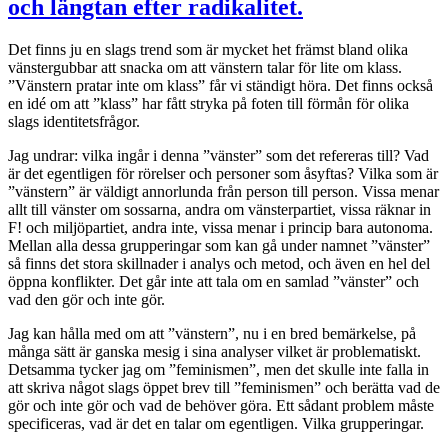
och längtan efter radikalitet.
Det finns ju en slags trend som är mycket het främst bland olika
vänstergubbar att snacka om att vänstern talar för lite om klass.
”Vänstern pratar inte om klass” får vi ständigt höra. Det finns också
en idé om att ”klass” har fått stryka på foten till förmån för olika
slags identitetsfrågor.
Jag undrar: vilka ingår i denna ”vänster” som det refereras till? Vad
är det egentligen för rörelser och personer som åsyftas? Vilka som är
”vänstern” är väldigt annorlunda från person till person. Vissa menar
allt till vänster om sossarna, andra om vänsterpartiet, vissa räknar in
F! och miljöpartiet, andra inte, vissa menar i princip bara autonoma.
Mellan alla dessa grupperingar som kan gå under namnet ”vänster”
så finns det stora skillnader i analys och metod, och även en hel del
öppna konflikter. Det går inte att tala om en samlad ”vänster” och
vad den gör och inte gör.
Jag kan hålla med om att ”vänstern”, nu i en bred bemärkelse, på
många sätt är ganska mesig i sina analyser vilket är problematiskt.
Detsamma tycker jag om ”feminismen”, men det skulle inte falla in
att skriva något slags öppet brev till ”feminismen” och berätta vad de
gör och inte gör och vad de behöver göra. Ett sådant problem måste
specificeras, vad är det en talar om egentligen. Vilka grupperingar.