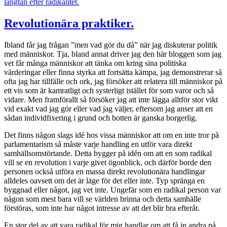
längtan efter radikalitet.
Revolutionära praktiker.
Ibland får jag frågan ”men vad gör du då” när jag diskuterar politik
med människor. Tja, bland annat driver jag den här bloggen som jag
vet får många människor att tänka om kring sina politiska
värderingar eller finna styrka att fortsätta kämpa, jag demonstrerar så
ofta jag har tillfälle och ork, jag försöker att relatera till människor på
ett vis som är kamratligt och systerligt istället för som varor och så
vidare. Men framförallt så försöker jag att inte lägga alltför stor vikt
vid exakt vad jag gör eller vad jag väljer, eftersom jag anser att en
sådan individfixering i grund och botten är ganska borgerlig.
Det finns någon slags idé hos vissa människor att om en inte tror på
parlamentarism så måste varje handling en utför vara direkt
samhällsomstörtande. Detta bygger på idén om att en som radikal
vill se en revolution i varje givet ögonblick, och därför borde den
personen också utföra en massa direkt revolutionära handlingar
alldeles oavsett om det är läge för det eller inte. Typ spränga en
byggnad eller något, jag vet inte. Ungefär som en radikal person var
någon som mest bara vill se världen brinna och detta samhälle
förstöras, som inte har något intresse av att det blir bra efteråt.
En stor del av att vara radikal för mig handlar om att få in andra på