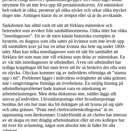
utrymme för att inte leva upp till prestationskraven. Att människor
helt enkelt är olika, presterar på olika nivåer och orkar olika mycket
duger inte. Antingen klarar du av tempot eller så är du avvikande.
Sjukdomen har alltid varit ett sätt att förklara människor och
beteenden som avviker från samhällsnormerna. Olika tider har olika
”innediagnoser”. Ett av de mest kända historiska exemplen är
hysterin, en diagnos som ofta sattes på kvinnor som inte levde upp
till samhällets krav på hur en ärbar kvinna ska bete sig under 1800-
talet. Man kan tolka innediagnoser som ett sätt för samhället att
förklara det som man inte vill erkänna som delar av människan. En
av vår tids innediagnoser är utbrändhet. Även om utbrändhet har
tydliga kopplingar till hur man lever sitt liv så beskrivs det ofta som
en olycka. Olyckan kommer sig av individens oförmåga att ”stanna
upp i tid”. Problemet ligger i individens svårigheter att sätta gränser,
inte i omgivningens förmåga att överbelasta. En möjlig lösning på
utbrändhetsproblemet hade kunnat vara en minskning av
arbetsbelastningen. Men detta diskuteras inte, istället läggs allt
ansvar på individen. I livsstilsreportage efter livsstilsreportage
berättas det om hur man ska bli duktigare på att lyssna på sig själv
och sätta gränser. ”Prata med chefen/arbetskollegorna” är en
uppmaning som återkommer. Underförstått är att chefen har intresse
av att skapa en mer dräglig arbetssituation eller att ens kollegor har
tid över för avlastning, något som absolut inte är fallet för alla
arbetare.