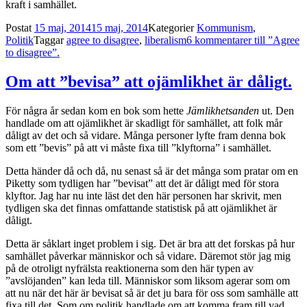
kraft i samhället.
Postat
15 maj, 2014
15 maj, 2014
Kategorier
Kommunism
,
Politik
Taggar
agree to disagree
,
liberalism
6 kommentarer
till ”Agree
to disagree”.
Om att ”bevisa” att ojämlikhet är dåligt.
För några år sedan kom en bok som hette
Jämlikhetsanden
ut. Den
handlade om att ojämlikhet är skadligt för samhället, att folk mår
dåligt av det och så vidare. Många personer lyfte fram denna bok
som ett ”bevis” på att vi måste fixa till ”klyftorna” i samhället.
Detta händer då och då, nu senast så är det många som pratar om en
Piketty som tydligen har ”bevisat” att det är dåligt med för stora
klyftor. Jag har nu inte läst det den här personen har skrivit, men
tydligen ska det finnas omfattande statistisk på att ojämlikhet är
dåligt.
Detta är såklart inget problem i sig. Det är bra att det forskas på hur
samhället påverkar människor och så vidare. Däremot stör jag mig
på de otroligt nyfrälsta reaktionerna som den här typen av
”avslöjanden” kan leda till. Människor som liksom agerar som om
att nu när det här är bevisat så är det ju bara för oss som samhälle att
fixa till det. Som om politik handlade om att komma fram till vad