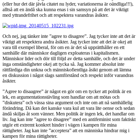
(eller hur det där jävla citatet nu lyder, variationerna är oändliga!!!),
alltså att en ändå ska kunna enas i sin samsyn på att det är viktigt
med yttrandefrihet och att respektera varandras åsikter.
Och nej, jag tänker inte ”agree to disagree”. Jag tycker inte att det är
viktigt att respektera andra åsikter. Jag tycker inte att det är okej att
vara till exempel liberal, för om en är det så upprätthåller en ett
samhälle där människor dagligen exploateras i kapitalismen.
Människor lider och dör till följd av detta samhälle, och det är under
inga omständigheter okej att tycka så. Jag kommer absolut inte
rättfärdiga din unkna och människofientliga åsikt genom att lämna
en diskussion i något slags samförstånd och respekt inför varandras
åsikter.
”Agree to disaagree” är något en gör om en tycker att politik är en
lek, en argumentationstävling som handlar om att mötas och
”diskutera” och vässa sina argument och inte om att nå samhällelig
förändring. Då kan det kanske vara kul att vara lite oense och sedan
ändå skiljas åt som vänner. Men politik är ingen lek, det handlar om
liv. Jag kan inte ”agree to disagree” med en antifeminist som faktiskt
utgör ett extremt konkret hinder i vägen i kampen för mina
rättigheter. Jag kan inte ”acceptera” att en människa hindrar mig i
kampen för mina rättigheter.