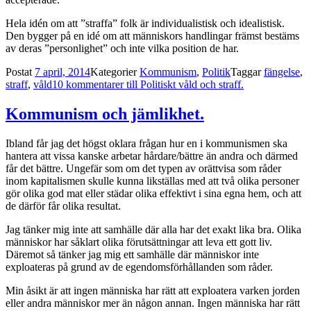
Hela idén om att ”straffa” folk är individualistisk och idealistisk.
Den bygger på en idé om att människors handlingar främst bestäms
av deras ”personlighet” och inte vilka position de har.
Postat
7 april, 2014
Kategorier
Kommunism
,
Politik
Taggar
fängelse
,
straff
,
våld
10 kommentarer
till Politiskt våld och straff.
Kommunism och jämlikhet.
Ibland får jag det högst oklara frågan hur en i kommunismen ska
hantera att vissa kanske arbetar hårdare/bättre än andra och därmed
får det bättre. Ungefär som om det typen av orättvisa som råder
inom kapitalismen skulle kunna likställas med att två olika personer
gör olika god mat eller städar olika effektivt i sina egna hem, och att
de därför får olika resultat.
Jag tänker mig inte att samhälle där alla har det exakt lika bra. Olika
människor har såklart olika förutsättningar att leva ett gott liv.
Däremot så tänker jag mig ett samhälle där människor inte
exploateras på grund av de egendomsförhållanden som råder.
Min åsikt är att ingen människa har rätt att exploatera varken jorden
eller andra människor mer än någon annan. Ingen människa har rätt