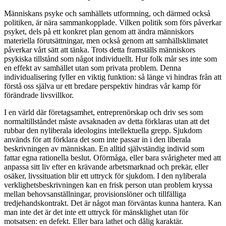
Människans psyke och samhällets utformning, och därmed också
politiken, är nära sammankopplade. Vilken politik som förs påverkar
psyket, dels på ett konkret plan genom att ändra människors
materiella förutsättningar, men också genom att samhällsklimatet
påverkar vårt sätt att tänka. Trots detta framställs människors
psykiska tillstånd som något individuellt. Hur folk mår ses inte som
en effekt av samhället utan som privata problem. Denna
individualisering fyller en viktig funktion: så länge vi hindras från att
förstå oss själva ur ett bredare perspektiv hindras vår kamp för
förändrade livsvillkor.
I en värld där företagsamhet, entreprenörskap och driv ses som
normaltillståndet måste avsaknaden av detta förklaras utan att det
rubbar den nyliberala ideologins intellektuella grepp. Sjukdom
används för att förklara det som inte passar in i den liberala
beskrivningen av människan. En alltid självständig individ som
fattar egna rationella beslut. Oförmåga, eller bara svårigheter med att
anpassa sitt liv efter en krävande arbetsmarknad och prekär, eller
osäker, livssituation blir ett uttryck för sjukdom. I den nyliberala
verklighetsbeskrivningen kan en frisk person utan problem kryssa
mellan behovsanställningar, provisionslöner och tillfälliga
tredjehandskontrakt. Det är något man förväntas kunna hantera. Kan
man inte det är det inte ett uttryck för mänsklighet utan för
motsatsen: en defekt. Eller bara lathet och dålig karaktär.