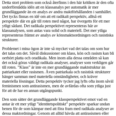
Detta stort problem som också återfinns i den här kritiken är den ofta
underförstådda idén att en klassanalys per automatik är mer
grundläggande än en analys av andra maktförhållanden i samhället.
Det tycks finnas en idé om att ett radikalt perspektiv, alltså ett
perspektiv där en går till roten med något, har övergetts för ett mer
ytligt sådant. Det radikala perspektivet representeras här av
klassanalysen, som antas vara solid och materiell. Det mer ytliga
representeras främst av analys av könsmaktsordningen och rasistiska
strukturer.
Problemet i mina ögon är inte så mycket vad det talas om som hur
det talas om det. Såväl diskussioner om klass, kön och rasism kan bli
oerhört platta och oradikala. Men inom alla dessa områden så kan
det också göras väldigt radikala analyser, analyser som verkligen går
till roten. ”Klass” är inte en mer grundläggande maktstruktur än
patriarkatet eller rasismen. Även patriarkala och rasistisk strukturer
hänger samman med materiella omständigheter, och kräver
materiella lösningar. Detta perspektiv tycker jag lyfts ofta inom såväl
feminismen som antirasismen, men de avfärdas ofta som ytliga just
för att de har en annan utgångspunkt.
Den som sätter det grundläggande klassperspektivet emot vad en
antar är ett mer ytligt ”identitetspolitiskt” perspektiv sparkar undan
benen för de som kämpar med att föra fram med radikala analyser av
dessa maktordningar. Genom att alltid hävda att antirasismen eller