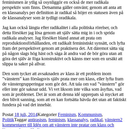
feminismen är ytlig så osynliggör en också de mer radikala
perspektiv som finns. Detsamma gäller omvänt; genom att anta att
en klassanalys per definition är radikal så höjer en statusen även på
de klassanalyser som är tydligt oradikala.
Jag kan också längta efter radikalitet i alla politiska rörelser, och
detta försöker jag lösa genom att själv sätta mig in i och sprida
radikala analyser. Jag försöker bland annat att prata om
reproduktionsförhållanden, ett radikalt feministiskt synsätt, och lyfta
fram det perspektivet genom att praktisera det. Att däremot sätta sig
på någon slags hög häst och säga åt andra vad de bör göra utan att
göra det själv är föga konstruktivt och känns mer som en ursäkt att
slippa ta saker på allvar.
Den som tycker att avsaknaden av klass är ett problem inom
”vänstern” kan förslagsvis själv prata mer om klass, eller lyfta fram
de vänstergrupperingar som gör det. Att tala om vad ”vänstern” gör
eller inte gör saknar udd. Vi vet liksom inte vilka som åsyftas, vad
som är problemet. Det är som att denna idé upprepats så mycket att
den blivit sanning, som att en kan fortsätta hävda det utan att faktiskt
fundera på vad det innebär.
Postat
18 juli, 2014
Kategorier
Feminism
,
Kommunism
,
Politik
Taggar
antirasism
,
feminism
,
klassanalys
,
radikal
,
vänstern
2
kommentarer
till Idén om att vänstern inte pratar om klass och