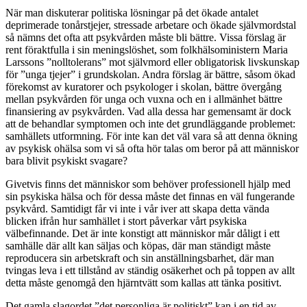
När man diskuterar politiska lösningar på det ökade antalet
deprimerade tonårstjejer, stressade arbetare och ökade självmordstal
så nämns det ofta att psykvården måste bli bättre. Vissa förslag är
rent föraktfulla i sin meningslöshet, som folkhälsoministern Maria
Larssons ”nolltolerans” mot självmord eller obligatorisk livskunskap
för ”unga tjejer” i grundskolan. Andra förslag är bättre, såsom ökad
förekomst av kuratorer och psykologer i skolan, bättre övergång
mellan psykvården för unga och vuxna och en i allmänhet bättre
finansiering av psykvården. Vad alla dessa har gemensamt är dock
att de behandlar symptomen och inte det grundläggande problemet:
samhällets utformning. För inte kan det väl vara så att denna ökning
av psykisk ohälsa som vi så ofta hör talas om beror på att människor
bara blivit psykiskt svagare?
Givetvis finns det människor som behöver professionell hjälp med
sin psykiska hälsa och för dessa måste det finnas en väl fungerande
psykvård. Samtidigt får vi inte i vår iver att skapa detta vända
blicken ifrån hur samhället i stort påverkar vårt psykiska
välbefinnande. Det är inte konstigt att människor mår dåligt i ett
samhälle där allt kan säljas och köpas, där man ständigt måste
reproducera sin arbetskraft och sin anställningsbarhet, där man
tvingas leva i ett tillstånd av ständig osäkerhet och på toppen av allt
detta måste genomgå den hjärntvätt som kallas att tänka positivt.
Det gamla slagordet ”det personliga är politiskt” kan i en tid av