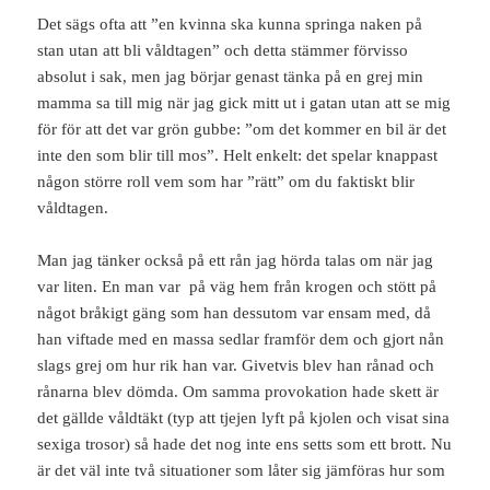
Det sägs ofta att ”en kvinna ska kunna springa naken på
stan utan att bli våldtagen” och detta stämmer förvisso
absolut i sak, men jag börjar genast tänka på en grej min
mamma sa till mig när jag gick mitt ut i gatan utan att se mig
för för att det var grön gubbe: ”om det kommer en bil är det
inte den som blir till mos”. Helt enkelt: det spelar knappast
någon större roll vem som har ”rätt” om du faktiskt blir
våldtagen.
Man jag tänker också på ett rån jag hörda talas om när jag
var liten. En man var på väg hem från krogen och stött på
något bråkigt gäng som han dessutom var ensam med, då
han viftade med en massa sedlar framför dem och gjort nån
slags grej om hur rik han var. Givetvis blev han rånad och
rånarna blev dömda. Om samma provokation hade skett är
det gällde våldtäkt (typ att tjejen lyft på kjolen och visat sina
sexiga trosor) så hade det nog inte ens setts som ett brott. Nu
är det väl inte två situationer som låter sig jämföras hur som