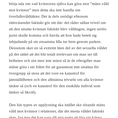
börja tala om vad kvinnorna själva kan göra mot ”mäns våld
mot kvinnor” men detta ska inte handla om
överfallsvåldtäkter. Det är dels onödigt eftersom
rättsväsendet faktiskt gör sitt där: det råder sällan tvivel om
att den utsatta kvinnan faktiskt blev våldtagen, ingen seriös
jurist skulle komma och hävda att hon hade betett sig
inbjudande på sin ensamma lilla tur hem genom parken.
Dessutom sker en så extremt liten del av det sexuella våldet
på det sättet att det blir totalt irrelevant om man ser till
helheten och sist men inte minst så är de eftergifter man
måste göra i sin frihet för att garanterat inte utsättas för
övergrepp så stora att det vore en katastrof för
jämställdheten och den allmänna trivseln om alla kvinnor
tänkte så (och en katastrof för den enskilda individ som
tänker så likväl).
Den här typen av upplysning ska istället ske rörande mäns
våld mot kvinnor i relationer, där det mesta våldet faktiskt
sker. Jag tror det kan vara till stor nytta att lära sig känna