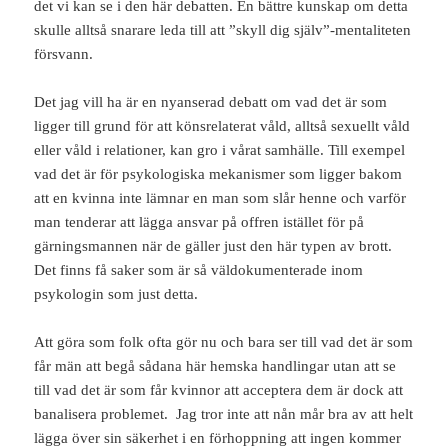
det vi kan se i den här debatten. En bättre kunskap om detta
skulle alltså snarare leda till att ”skyll dig själv”-mentaliteten
försvann.
Det jag vill ha är en nyanserad debatt om vad det är som
ligger till grund för att könsrelaterat våld, alltså sexuellt våld
eller våld i relationer, kan gro i vårat samhälle. Till exempel
vad det är för psykologiska mekanismer som ligger bakom
att en kvinna inte lämnar en man som slår henne och varför
man tenderar att lägga ansvar på offren istället för på
gärningsmannen när de gäller just den här typen av brott.
Det finns få saker som är så väldokumenterade inom
psykologin som just detta.
Att göra som folk ofta gör nu och bara ser till vad det är som
får män att begå sådana här hemska handlingar utan att se
till vad det är som får kvinnor att acceptera dem är dock att
banalisera problemet. Jag tror inte att nån mår bra av att helt
lägga över sin säkerhet i en förhoppning att ingen kommer