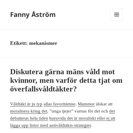
Fanny Åström
MENY
OCH
WIDGETS
Etikett:
mekanismer
Diskutera gärna mäns våld mot
kvinnor, men varför detta tjat om
överfallsvåldtäkter?
Våldtäkt är ju typ
allas favoritämne
.
Mammor
älskar att
moralisera kring det
, ”unga tjejer” varnas för det och
det
debatteras hela tiden
huruvida det är moraliskt eller ej att
lägga upp listor med antivåldtäkts-strategier
.