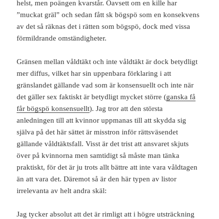
helst, men poängen kvarstår. Oavsett om en kille har
”muckat gräl” och sedan fått sk bögspö som en konsekvens
av det så räknas det i rätten som bögspö, dock med vissa
förmildrande omständigheter.
Gränsen mellan våldtäkt och inte våldtäkt är dock betydligt
mer diffus, vilket har sin uppenbara förklaring i att
gränslandet gällande vad som är konsensuellt och inte när
det gäller sex faktiskt är betydligt mycket större (
ganska få
får bögspö konsensuellt
). Jag tror att den största
anledningen till att kvinnor uppmanas till att skydda sig
själva på det här sättet är misstron inför rättsväsendet
gällande våldtäktsfall. Visst är det trist att ansvaret skjuts
över på kvinnorna men samtidigt så måste man tänka
praktiskt, för det är ju trots allt bättre att inte vara våldtagen
än att vara det. Däremot så är den här typen av listor
irrelevanta av helt andra skäl:
Jag tycker absolut att det är rimligt att i högre utsträckning