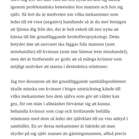
igenom problematiska beteenden hos mannen och hos sig
själv. Så fort du är medveten om vilka mekanismer som
leder till ett visst (negativt) handlande så är du mer benägen
att fjärma dig från det, det är helt enkelt till stor nytta att
känna till lite grundläggande brottofferspsykologi. Detta
betyder inte att ansvaret ska läggas från mannen (som
misshandlar) till kvinnan (som inte lämnar trots misshandel),
men det är fortfarande av godo att så många kvinnor som
möjligt undviker att stanna i destruktiva relationer.
Jag tror dessutom att det grundläggande samhällsproblemet
skulle minska om kvinnor i högre utsträckning kände till
vilka mekanismer hos dem själva som gör att våldet kan
gro, för om män i allmänhet förväntar sig att kunna
behandla kvinnor som crap och fortfarande behålla
relationen med dem så leder det självklart till en viss attityd i
samhället. En av dessa mekanismer är faktiskt att man
skyller på sig själv snarare än gärningsmannen, alltså precis