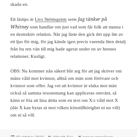
skada en.
Jag tänker på
Ett lästips är
Livs Strömquists
serie
Whitney
som handlar om just vad som får folk att stanna i
en destruktiv relation. När jag läste den gick det upp lite av
ett ljus för mig, för jag kände igen precis varenda liten detalj
från hu ren vän till mig hade agerat under en av hennes
relationer. Kusligt.
OBS: Nu kommer nån säkert blir arg för att jag skriver om
mäns våld mot kvinnor, alltså om män som förövare och
kvinnor som offer. Jag vet att kvinnor är elaka mot män
också så samma resonemang kan appliceras omvänt, så
känn er fria att läsa detta som en text om X:s våld mot X
(där X kan bytas ut mot vilken könstillhörighet ni nu vill)
om ni så vill.
Postat
Kategorier
Taggar