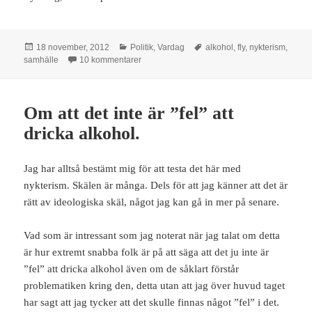
Postat
Kategorier
Taggar
18 november, 2012
Politik
,
Vardag
alkohol
,
fly
,
nykterism
,
till Jag vill inte längre fly.
samhälle
10 kommentarer
Om att det inte är ”fel” att
dricka alkohol.
Jag har alltså bestämt mig för att testa det här med
nykterism. Skälen är många. Dels för att jag känner att det är
rätt av ideologiska skäl, något jag kan gå in mer på senare.
Vad som är intressant som jag noterat när jag talat om detta
är hur extremt snabba folk är på att säga att det ju inte är
”fel” att dricka alkohol även om de såklart förstår
problematiken kring den, detta utan att jag över huvud taget
har sagt att jag tycker att det skulle finnas något ”fel” i det.