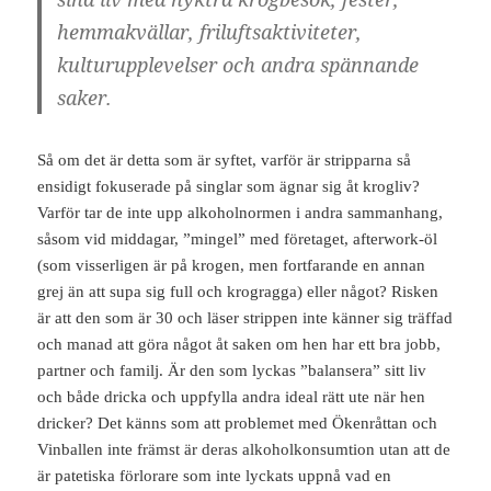
hemmakvällar, friluftsaktiviteter,
kulturupplevelser och andra spännande
saker.
Så om det är detta som är syftet, varför är stripparna så
ensidigt fokuserade på singlar som ägnar sig åt krogliv?
Varför tar de inte upp alkoholnormen i andra sammanhang,
såsom vid middagar, ”mingel” med företaget, afterwork-öl
(som visserligen är på krogen, men fortfarande en annan
grej än att supa sig full och krogragga) eller något? Risken
är att den som är 30 och läser strippen inte känner sig träffad
och manad att göra något åt saken om hen har ett bra jobb,
partner och familj. Är den som lyckas ”balansera” sitt liv
och både dricka och uppfylla andra ideal rätt ute när hen
dricker? Det känns som att problemet med Ökenråttan och
Vinballen inte främst är deras alkoholkonsumtion utan att de
är patetiska förlorare som inte lyckats uppnå vad en