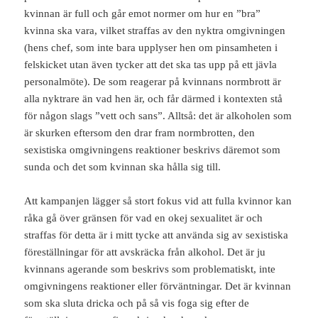
kvinnan är full och går emot normer om hur en ”bra”
kvinna ska vara, vilket straffas av den nyktra omgivningen
(hens chef, som inte bara upplyser hen om pinsamheten i
felskicket utan även tycker att det ska tas upp på ett jävla
personalmöte). De som reagerar på kvinnans normbrott är
alla nyktrare än vad hen är, och får därmed i kontexten stå
för någon slags ”vett och sans”. Alltså: det är alkoholen som
är skurken eftersom den drar fram normbrotten, den
sexistiska omgivningens reaktioner beskrivs däremot som
sunda och det som kvinnan ska hålla sig till.
Att kampanjen lägger så stort fokus vid att fulla kvinnor kan
råka gå över gränsen för vad en okej sexualitet är och
straffas för detta är i mitt tycke att använda sig av sexistiska
föreställningar för att avskräcka från alkohol. Det är ju
kvinnans agerande som beskrivs som problematiskt, inte
omgivningens reaktioner eller förväntningar. Det är kvinnan
som ska sluta dricka och på så vis foga sig efter de