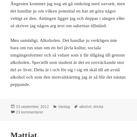
Ångesten kommer jag nog att gå omkring med oavsett, men
det handlar ju om vilken potential en har att göra något
vettigt av den. Antingen ligger jag och deppar i sängen eller
så skriver jag någon arg text om sakernas tillstånd.
Men samtidigt. Alkoholen. Det handlar ju verkligen inte
bara om rus utan om en hel jävla kultur, sociala
umgängesformer och så vidare som n får tillgång till genom
alkoholen. Speciellt som student är det en oroväckande stor
del av livet. Detta är i och för sig i sig ett skäl till att avstå
alkohol och som den motvalskärring jag är så blir det nästan
peppande.
Postat
Kategorier
Taggar
23 september, 2012
Vardag
alkohol
,
dricka
till Alkoholen.
23 kommentarer
Mattjat.