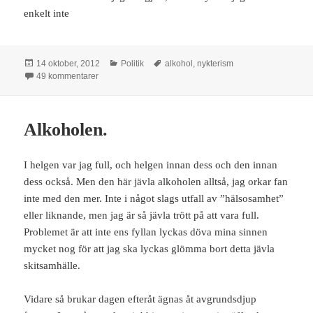
enkelt inte
Postat
Kategorier
Taggar
14 oktober, 2012
Politik
alkohol
,
nykterism
till Om att det inte är ”fel” att dricka alkohol.
49 kommentarer
Alkoholen.
I helgen var jag full, och helgen innan dess och den innan
dess också. Men den här jävla alkoholen alltså, jag orkar fan
inte med den mer. Inte i något slags utfall av ”hälsosamhet”
eller liknande, men jag är så jävla trött på att vara full.
Problemet är att inte ens fyllan lyckas döva mina sinnen
mycket nog för att jag ska lyckas glömma bort detta jävla
skitsamhälle.
Vidare så brukar dagen efteråt ägnas åt avgrundsdjup