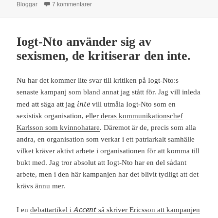
till Om hur alkohol porträtteras i bloggar och det
Bloggar
7 kommentarer
Iogt-Nto använder sig av
sexismen, de kritiserar den inte.
Nu har det kommer lite svar till kritiken på Iogt-Nto:s
senaste kampanj som bland annat jag stått för. Jag vill inleda
inte
med att säga att jag
vill utmåla Iogt-Nto som en
sexistisk organisation,
eller deras kommunikationschef
Karlsson som kvinnohatare
. Däremot är de, precis som alla
andra, en organisation som verkar i ett patriarkalt samhälle
vilket kräver aktivt arbete i organisationen för att komma till
bukt med. Jag tror absolut att Iogt-Nto har en del sådant
arbete, men i den här kampanjen har det blivit tydligt att det
krävs ännu mer.
Accent
I en
debattartikel i
så skriver Ericsson att kampanjen