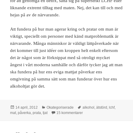
för att genomgå en detox, sätta sig på superstrikt LCHF eller
liknande extremt tilltag med maten. Nej, det kan till och med
hejas på av de närvarande.
Att fundera på hur man agerar kring och pratar om man är
viktigt, speciellt om personer med känd matproblematik är
närvarande. Många människor är väldigt lättpåverkade när
det kommer till just idéer om kroppen helt enkelt eftersom
det är något som är förknippat med så otroligt mycket
ångest i vårt moderna samhälle och därför tycker jag att man
ska fundera på hur ens eviga mattjat påverkar ens
omgivning på samma sätt som man funderar över hur ens
alkoholtjat gör det.
Postat
Kategorier
Taggar
14 april, 2012
Okategoriserade
alkohol
,
ätstörd
,
lchf
,
till Mattjat.
mat
,
påverka
,
prata
,
tjat
15 kommentarer