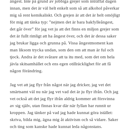
ångest. Inte på grund av jobbiga grejer som inträffat dagen
innan, men det är väl helt enkelt som så att alkohol påverkar
mig så rent kemikaliskt. Och grejen är att det är helt omöjligt
för mig att tänka typ: ”nejmen det är bara bakfylleångest,
det går över” för jag vet ju att det finns en miljon grejer som
det är fullt rimligt att ha ångest över, och det är dessa saker
jag brukar ligga och grunna på. Vissa ångestmoment kan
man liksom trycka undan, som den om att man är ful och
tjock. Andra är det svårare att ta itu med, som det om hela
jävla skitsamhället och ens egen otillräcklighet för att få
någon förändring.
Jag vet att jag flyr från något när jag dricker, jag vet det
smärtsamt väl nu när jag vet vad det är ju flyr ifrån. Och jag
vet också att det jag flyr ifrån aldrig kommer att försvinna
av sig själv, utan finnas kvar där när fyllan har runnit ur
kroppen. Jag tänker på vad jag hade kunnat göra istället:
skriva, bilda mig, ägna mig åt aktivism och så vidare. Saker
och ting som kanske hade kunnat leda någonstans.