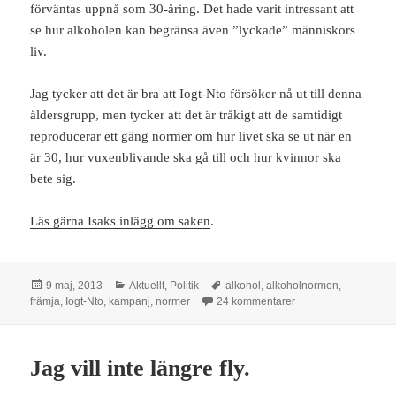
förväntas uppnå som 30-åring. Det hade varit intressant att
se hur alkoholen kan begränsa även ”lyckade” människors
liv.
Jag tycker att det är bra att Iogt-Nto försöker nå ut till denna
åldersgrupp, men tycker att det är tråkigt att de samtidigt
reproducerar ett gäng normer om hur livet ska se ut när en
är 30, hur vuxenblivande ska gå till och hur kvinnor ska
bete sig.
Läs gärna Isaks inlägg om saken
.
Postat
Kategorier
Taggar
9 maj, 2013
Aktuellt
,
Politik
alkohol
,
alkoholnormen
,
till Alkoholnormen k
främja
,
Iogt-Nto
,
kampanj
,
normer
24 kommentarer
Jag vill inte längre fly.