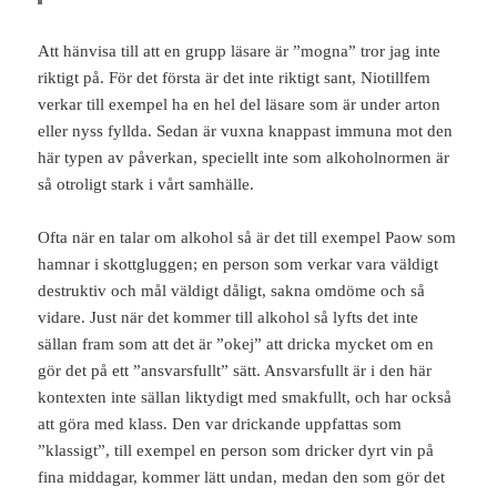
Att hänvisa till att en grupp läsare är ”mogna” tror jag inte
riktigt på. För det första är det inte riktigt sant, Niotillfem
verkar till exempel ha en hel del läsare som är under arton
eller nyss fyllda. Sedan är vuxna knappast immuna mot den
här typen av påverkan, speciellt inte som alkoholnormen är
så otroligt stark i vårt samhälle.
Ofta när en talar om alkohol så är det till exempel Paow som
hamnar i skottgluggen; en person som verkar vara väldigt
destruktiv och mål väldigt dåligt, sakna omdöme och så
vidare. Just när det kommer till alkohol så lyfts det inte
sällan fram som att det är ”okej” att dricka mycket om en
gör det på ett ”ansvarsfullt” sätt. Ansvarsfullt är i den här
kontexten inte sällan liktydigt med smakfullt, och har också
att göra med klass. Den var drickande uppfattas som
”klassigt”, till exempel en person som dricker dyrt vin på
fina middagar, kommer lätt undan, medan den som gör det