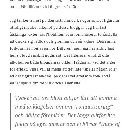
annat Niotillfem och Billgren står för.
Jag tänker främst på den sistnämnda kategorin. Det figurerar
otroligt mycket alkohol på dessa bloggar. Jag har läst
åtskilliga texter hos Niotillfem som romantiserar tonårsfylla,
att dricka sig redlös och glömma och så vidare. Detsamma
förkommer nog även hos Billgren, men jag har aldrig läst
hens blogg särskilt noggrant. Det figurerar otroligt ofta
alkohol på båda bloggarnas bilder. Frågan är vad detta ger
för effekt. Vissa vill ju mena att det inte ”spelar någon roll”
att det figurerar alkohol på det sättet eftersom folk ändå
väljer själva om de vill dricka eller inte:
Tycker att det blivit alltför lätt att komma
med anklagelser om om ”romantisering”
och dåliga förebilder. Det läggs alltför lite
fokus på eget ansvar och vi börjar ”think of