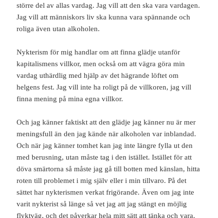
större del av allas vardag. Jag vill att den ska vara vardagen.
Jag vill att människors liv ska kunna vara spännande och
roliga även utan alkoholen.
Nykterism för mig handlar om att finna glädje utanför
kapitalismens villkor, men också om att vägra göra min
vardag uthärdlig med hjälp av det hägrande löftet om
helgens fest. Jag vill inte ha roligt på de villkoren, jag vill
finna mening på mina egna villkor.
Och jag känner faktiskt att den glädje jag känner nu är mer
meningsfull än den jag kände när alkoholen var inblandad.
Och när jag känner tomhet kan jag inte längre fylla ut den
med berusning, utan måste tag i den istället. Istället för att
döva smärtorna så måste jag gå till botten med känslan, hitta
roten till problemet i mig själv eller i min tillvaro. På det
sättet har nykterismen verkat frigörande. Även om jag inte
varit nykterist så länge så vet jag att jag stängt en möjlig
flyktväg, och det påverkar hela mitt sätt att tänka och vara.