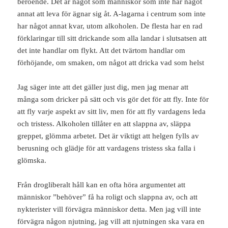
beroende. Det är något som människor som inte har något
annat att leva för ägnar sig åt. A-lagarna i centrum som inte
har något annat kvar, utom alkoholen. De flesta har en rad
förklaringar till sitt drickande som alla landar i slutsatsen att
det inte handlar om flykt. Att det tvärtom handlar om
förhöjande, om smaken, om något att dricka vad som helst
Jag säger inte att det gäller just dig, men jag menar att
många som dricker på sätt och vis gör det för att fly. Inte för
att fly varje aspekt av sitt liv, men för att fly vardagens leda
och tristess. Alkoholen tillåter en att slappna av, släppa
greppet, glömma arbetet. Det är viktigt att helgen fylls av
berusning och glädje för att vardagens tristess ska falla i
glömska.
Från drogliberalt håll kan en ofta höra argumentet att
människor ”behöver” få ha roligt och slappna av, och att
nykterister vill förvägra människor detta. Men jag vill inte
förvägra någon njutning, jag vill att njutningen ska vara en