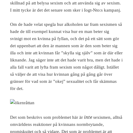
skillnad på att belysa sexism och att använda sig av sexism.
I mitt tycke är det det senare som sker i Iogt-Nto:s kampanj.
Om de hade velat spegla hur alkoholen tar fram sexismen så
hade de till exempel kunnat visa hur en man beter sig
svinigt mot en kvinna på fyllan, och det på ett sätt som gör
det uppenbart att den är mannen som är den som beter sig
illa och inte att kvinnan får ”skylla sig själv” som är där eller
liknande. Jag säger inte att det hade varit bra, men det hade i
alla fall varit att lyfta fram sexism som något dåligt. Istället
så väljer de att visa hur kvinnan gång på gång går över
gränser för vad som är ”okej” sexualitet och får skämmas
för det.
inte
Det som beskrivs som problemet här är
sexismen, alltså
omvärldens reaktioner på kvinnans normbrytande,
promiskuitet och så vidare. Det som är problemet är att