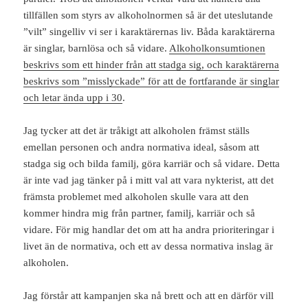
tillfällen som styrs av alkoholnormen så är det uteslutande
”vilt” singelliv vi ser i karaktärernas liv. Båda karaktärerna
är singlar, barnlösa och så vidare.
Alkoholkonsumtionen
beskrivs som ett hinder från att stadga sig, och karaktärerna
beskrivs som ”misslyckade” för att de fortfarande är singlar
och letar ända upp i 30
.
Jag tycker att det är tråkigt att alkoholen främst ställs
emellan personen och andra normativa ideal, såsom att
stadga sig och bilda familj, göra karriär och så vidare. Detta
är inte vad jag tänker på i mitt val att vara nykterist, att det
främsta problemet med alkoholen skulle vara att den
kommer hindra mig från partner, familj, karriär och så
vidare. För mig handlar det om att ha andra prioriteringar i
livet än de normativa, och ett av dessa normativa inslag är
alkoholen.
Jag förstår att kampanjen ska nå brett och att en därför vill