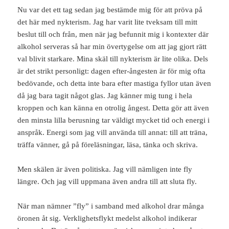
Nu var det ett tag sedan jag bestämde mig för att pröva på
det här med nykterism. Jag har varit lite tveksam till mitt
beslut till och från, men när jag befunnit mig i kontexter där
alkohol serveras så har min övertygelse om att jag gjort rätt
val blivit starkare. Mina skäl till nykterism är lite olika. Dels
är det strikt personligt: dagen efter-ångesten är för mig ofta
bedövande, och detta inte bara efter mastiga fyllor utan även
då jag bara tagit något glas. Jag känner mig tung i hela
kroppen och kan känna en otrolig ångest. Detta gör att även
den minsta lilla berusning tar väldigt mycket tid och energi i
anspråk. Energi som jag vill använda till annat: till att träna,
träffa vänner, gå på föreläsningar, läsa, tänka och skriva.
Men skälen är även politiska. Jag vill nämligen inte fly
längre. Och jag vill uppmana även andra till att sluta fly.
När man nämner ”fly” i samband med alkohol drar många
öronen åt sig. Verklighetsflykt medelst alkohol indikerar