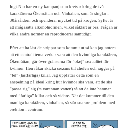
Iogt-Nto har
en ny kampanj
som kretsar kring de två
karaktärerna
Ökenråttan
och
Vinballen
, som är singlar i
30årsåldern och spenderar mycket tid på krogen. Syftet är
att ifrågasätta alkoholnormen, vilket såklart är bra. Frågan är
vilka andra normer en reproducerar samtidigt.
Efter att ha läst de strippar som kommit ut så kan jag notera
att ett centralt tema verkar vara att den kvinnliga karaktären,
Ökenråttan, går över gränserna för ”okej” sexualitet för
kvinnor. Hen råkar skicka sexsms till chefen och raggar på
”fel” (läs:farliga) killar. Jag uppfattar detta som en
anspelning på ideal kring hur kvinnor ska vara, att de ska
”passa sig” sig (ta varannan vatten) så att de inte hamnar
med ”farliga” killar och så vidare. När det kommer till den
manliga karaktären, vinballen, så står snarare problem med
erektion i centrum.