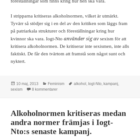
föreställningar som finns kring hur hen ska vara.
I stripparna kritiseras alkoholnormen, vilket är utmärkt.
Tyvärr så stödjer sig i en del av den kritiken som läggs fram
på patriarkala strukturer och föreställningar kring hur
använder sig av
kvinnor ska vara. Iogt-Nto
sexism för att
kritisera alkoholnormen. De kritiserar inte sexismen, inte alls
faktiskt. De får den tvärtom att framstå som något sunt och
nyktert.
Postat
Kategorier
Taggar
10 maj, 2013
Feminism
alkohol
,
Iogt-Nto
,
kampanj
,
till Iogt-Nto använder sig av sexismen, de kritiser
sexism
8 kommentarer
Alkoholnormen kritiseras medan
andra normer främjas i Iogt-
Nto:s senaste kampanj.