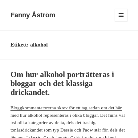
Fanny Åström
MENY
OCH
WIDGETS
Etikett:
alkohol
Om hur alkohol porträtteras i
bloggar och det klassiga
drickandet.
Bloggkommentatorerna skrev för ett tag sedan om det här
med hur alkohol representeras i olika bloggar
. Det finns väl
två olika kategorier av detta, dels det trashiga
tonårsdrickandet som typ Dessie och Paow står för, dels det
lite mer ”klassiga” och ”mogna” drickandet som bland