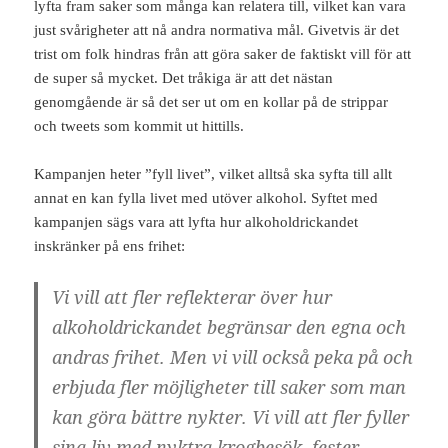
lyfta fram saker som många kan relatera till, vilket kan vara
just svårigheter att nå andra normativa mål. Givetvis är det
trist om folk hindras från att göra saker de faktiskt vill för att
de super så mycket. Det tråkiga är att det nästan
genomgående är så det ser ut om en kollar på de strippar
och tweets som kommit ut hittills.
Kampanjen heter ”fyll livet”, vilket alltså ska syfta till allt
annat en kan fylla livet med utöver alkohol. Syftet med
kampanjen sägs vara att lyfta hur alkoholdrickandet
inskränker på ens frihet:
Vi vill att fler reflekterar över hur
alkoholdrickandet begränsar den egna och
andras frihet. Men vi vill också peka på och
erbjuda fler möjligheter till saker som man
kan göra bättre nykter. Vi vill att fler fyller
sina liv med nyktra krogbesök, fester,