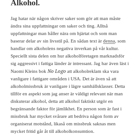
Alkohol.
Jag hatar när någon skriver saker som gör att man måste
ändra sina uppfattningar om saker och ting. Alltså
uppfattningar man håller nära om hjärtat och som man
baserar delar av sin livsstil på. En sådan text är
denna
, som
handlar om alkoholens negativa inverkan på vår kultur.
Speciellt sista delen om hur alkoholföretagen marknadsför
sig aggressivt i fattiga länder är intressant. Jag har även läst i
No Logo
Naomi Kleins bok
att alkoholreklam ska vara
vanligare i fattigare områden i USA. Det är även så att
alkoholmissbruk är vanligare i lägre samhällsklasser. Detta
tillför en aspekt som jag anser är väldigt relevant när man
diskuterar alkohol, detta att alkohol faktiskt utgör en
begränsande faktor för jämlikhet. En person som är fast i
missbruk har mycket svårare att bedriva någon form av
organiserat motstånd, likaså om missbruk saknas men
mycket fritid går åt till alkoholkonsumtion.