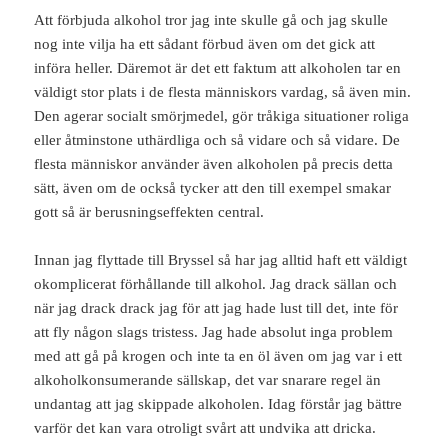
Att förbjuda alkohol tror jag inte skulle gå och jag skulle
nog inte vilja ha ett sådant förbud även om det gick att
införa heller. Däremot är det ett faktum att alkoholen tar en
väldigt stor plats i de flesta människors vardag, så även min.
Den agerar socialt smörjmedel, gör tråkiga situationer roliga
eller åtminstone uthärdliga och så vidare och så vidare. De
flesta människor använder även alkoholen på precis detta
sätt, även om de också tycker att den till exempel smakar
gott så är berusningseffekten central.
Innan jag flyttade till Bryssel så har jag alltid haft ett väldigt
okomplicerat förhållande till alkohol. Jag drack sällan och
när jag drack drack jag för att jag hade lust till det, inte för
att fly någon slags tristess. Jag hade absolut inga problem
med att gå på krogen och inte ta en öl även om jag var i ett
alkoholkonsumerande sällskap, det var snarare regel än
undantag att jag skippade alkoholen. Idag förstår jag bättre
varför det kan vara otroligt svårt att undvika att dricka.