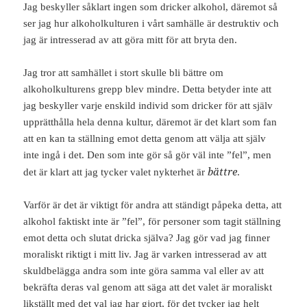
Jag beskyller såklart ingen som dricker alkohol, däremot så
ser jag hur alkoholkulturen i vårt samhälle är destruktiv och
jag är intresserad av att göra mitt för att bryta den.
Jag tror att samhället i stort skulle bli bättre om
alkoholkulturens grepp blev mindre. Detta betyder inte att
jag beskyller varje enskild individ som dricker för att själv
upprätthålla hela denna kultur, däremot är det klart som fan
att en kan ta ställning emot detta genom att välja att själv
inte ingå i det. Den som inte gör så gör väl inte ”fel”, men
bättre
det är klart att jag tycker valet nykterhet är
.
Varför är det är viktigt för andra att ständigt påpeka detta, att
alkohol faktiskt inte är ”fel”, för personer som tagit ställning
emot detta och slutat dricka själva? Jag gör vad jag finner
moraliskt riktigt i mitt liv. Jag är varken intresserad av att
skuldbelägga andra som inte göra samma val eller av att
bekräfta deras val genom att säga att det valet är moraliskt
likställt med det val jag har gjort, för det tycker jag helt