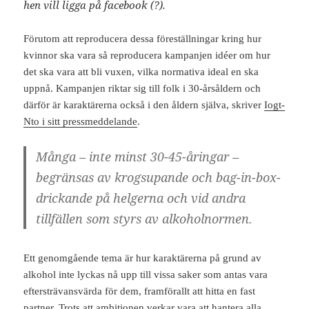
hen vill ligga på facebook (?).
Förutom att reproducera dessa föreställningar kring hur
kvinnor ska vara så reproducera kampanjen idéer om hur
det ska vara att bli vuxen, vilka normativa ideal en ska
uppnå. Kampanjen riktar sig till folk i 30-årsåldern och
därför är karaktärerna också i den åldern själva, skriver
Iogt-
Nto i sitt pressmeddelande
.
Många – inte minst 30-45-åringar –
begränsas av krogsupande och bag-in-box-
drickande på helgerna och vid andra
tillfällen som styrs av alkoholnormen.
Ett genomgående tema är hur karaktärerna på grund av
alkohol inte lyckas nå upp till vissa saker som antas vara
eftersträvansvärda för dem, framförallt att hitta en fast
partner. Trots att ambitionen verkar vara att hantera alla