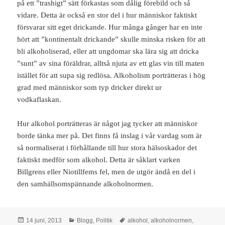
på ett ”trashigt” sätt förkastas som dålig förebild och så
vidare. Detta är också en stor del i hur människor faktiskt
försvarar sitt eget drickande. Hur många gånger har en inte
hört att ”kontinentalt drickande” skulle minska risken för att
bli alkoholiserad, eller att ungdomar ska lära sig att dricka
”sunt” av sina föräldrar, alltså njuta av ett glas vin till maten
istället för att supa sig redlösa. Alkoholism porträtteras i hög
grad med människor som typ dricker direkt ur
vodkaflaskan.
Hur alkohol porträtteras är något jag tycker att människor
borde tänka mer på. Det finns få inslag i vår vardag som är
så normaliserat i förhållande till hur stora hälsoskador det
faktiskt medför som alkohol. Detta är såklart varken
Billgrens eller Niotillfems fel, men de utgör ändå en del i
den samhällsomspännande alkoholnormen.
Postat
Kategorier
Taggar
14 juni, 2013
Blogg
,
Politik
alkohol
,
alkoholnormen
,