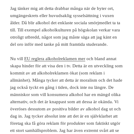
Jag tänker mig att detta drabbar många när de byter ort,
umgängeskrets eller huvudsaklig sysselsättning i vuxen
ålder. Då blir alkohol det enklaste sociala smörjmedlet ta ta
till. Till exempel alkoholkulturen på högskolan verkar vara
otroligt utbredd, något som jag måste säga att jag känt en
del oro inför med tanke på mitt framtida studerande.
Nu vill
EU reglera alkoholreklamen mer
och bland annat
skapa hinder för att visa den i tv. Detta är en utveckling som
kommit av att alkoholreklamen ökat (som reklam i
allmänhet). Många tycker att detta är moralism och det hade
jag också tyckt en gång i tiden, dock inte nu längre. De
människor som vill konsumera alkohol har en mängd olika
alternativ, och det är knappast som att dessa är okända. Vi
överöses dessutom av positiva bilder av alkohol dag ut och
dag in. Jag tycker absolut inte att det är en självklarhet att
företag ska få göra reklam för produkter som faktiskt utgör
ett stort samhällsproblem. Jag har även extremt svårt att se