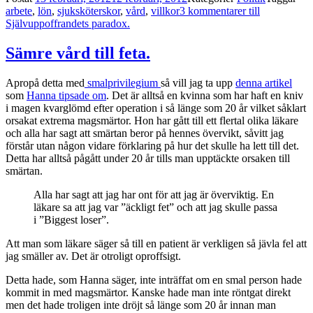
arbete
,
lön
,
sjuksköterskor
,
vård
,
villkor
3 kommentarer
till
Självuppoffrandets paradox.
Sämre vård till feta.
Apropå detta med
smalprivilegium
så vill jag ta upp
denna artikel
som
Hanna tipsade om
. Det är alltså en kvinna som har haft en kniv
i magen kvarglömd efter operation i så länge som 20 år vilket såklart
orsakat extrema magsmärtor. Hon har gått till ett flertal olika läkare
och alla har sagt att smärtan beror på hennes övervikt, såvitt jag
förstår utan någon vidare förklaring på hur det skulle ha lett till det.
Detta har alltså pågått under 20 år tills man upptäckte orsaken till
smärtan.
Alla har sagt att jag har ont för att jag är överviktig. En
läkare sa att jag var ”äckligt fet” och att jag skulle passa
i ”Biggest loser”.
Att man som läkare säger så till en patient är verkligen så jävla fel att
jag smäller av. Det är otroligt oproffsigt.
Detta hade, som Hanna säger, inte inträffat om en smal person hade
kommit in med magsmärtor. Kanske hade man inte röntgat direkt
men det hade troligen inte dröjt så länge som 20 år innan man