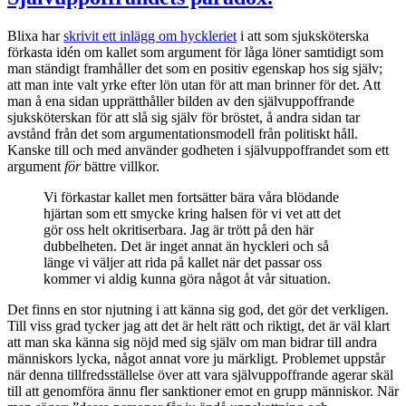
Blixa har
skrivit ett inlägg om hyckleriet
i att som sjuksköterska
förkasta idén om kallet som argument för låga löner samtidigt som
man ständigt framhåller det som en positiv egenskap hos sig själv;
att man inte valt yrke efter lön utan för att man brinner för det. Att
man å ena sidan upprätthåller bilden av den självuppoffrande
sjuksköterskan för att slå sig själv för bröstet, å andra sidan tar
avstånd från det som argumentationsmodell från politiskt håll.
Kanske till och med använder godheten i självuppoffrandet som ett
argument
för
bättre villkor.
Vi förkastar kallet men fortsätter bära våra blödande
hjärtan som ett smycke kring halsen för vi vet att det
gör oss helt okritiserbara. Jag är trött på den här
dubbelheten. Det är inget annat än hyckleri och så
länge vi väljer att rida på kallet när det passar oss
kommer vi aldig kunna göra något åt vår situation.
Det finns en stor njutning i att känna sig god, det gör det verkligen.
Till viss grad tycker jag att det är helt rätt och riktigt, det är väl klart
att man ska känna sig nöjd med sig själv om man bidrar till andra
människors lycka, något annat vore ju märkligt. Problemet uppstår
när denna tillfredsställelse över att vara självuppoffrande agerar skäl
till att genomföra ännu fler sanktioner emot en grupp människor. När