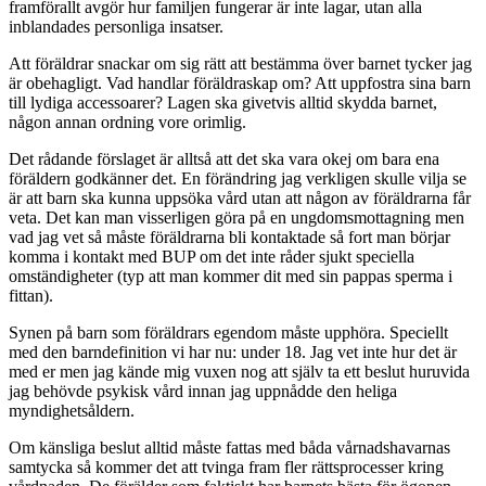
framförallt avgör hur familjen fungerar är inte lagar, utan alla
inblandades personliga insatser.
Att föräldrar snackar om sig rätt att bestämma över barnet tycker jag
är obehagligt. Vad handlar föräldraskap om? Att uppfostra sina barn
till lydiga accessoarer? Lagen ska givetvis alltid skydda barnet,
någon annan ordning vore orimlig.
Det rådande förslaget är alltså att det ska vara okej om bara ena
föräldern godkänner det. En förändring jag verkligen skulle vilja se
är att barn ska kunna uppsöka vård utan att någon av föräldrarna får
veta. Det kan man visserligen göra på en ungdomsmottagning men
vad jag vet så måste föräldrarna bli kontaktade så fort man börjar
komma i kontakt med BUP om det inte råder sjukt speciella
omständigheter (typ att man kommer dit med sin pappas sperma i
fittan).
Synen på barn som föräldrars egendom måste upphöra. Speciellt
med den barndefinition vi har nu: under 18. Jag vet inte hur det är
med er men jag kände mig vuxen nog att själv ta ett beslut huruvida
jag behövde psykisk vård innan jag uppnådde den heliga
myndighetsåldern.
Om känsliga beslut alltid måste fattas med båda vårnadshavarnas
samtycka så kommer det att tvinga fram fler rättsprocesser kring