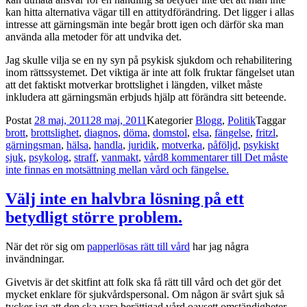
kan hitta alternativa vägar till en attitydförändring. Det ligger i allas
intresse att gärningsmän inte begår brott igen och därför ska man
använda alla metoder för att undvika det.
Jag skulle vilja se en ny syn på psykisk sjukdom och rehabilitering
inom rättssystemet. Det viktiga är inte att folk fruktar fängelset utan
att det faktiskt motverkar brottslighet i längden, vilket måste
inkludera att gärningsmän erbjuds hjälp att förändra sitt beteende.
Postat
28 maj, 2011
28 maj, 2011
Kategorier
Blogg
,
Politik
Taggar
brott
,
brottslighet
,
diagnos
,
döma
,
domstol
,
elsa
,
fängelse
,
fritzl
,
gärningsman
,
hälsa
,
handla
,
juridik
,
motverka
,
påföljd
,
psykiskt
sjuk
,
psykolog
,
straff
,
vanmakt
,
vård
8 kommentarer
till Det måste
inte finnas en motsättning mellan vård och fängelse.
Välj inte en halvbra lösning på ett
betydligt större problem.
När det rör sig om
papperlösas rätt till vård
har jag några
invändningar.
Givetvis är det skitfint att folk ska få rätt till vård och det gör det
mycket enklare för sjukvårdspersonal. Om någon är svårt sjuk så
tycker jag att den ska vara berättigad vård oavsett omständigheter.