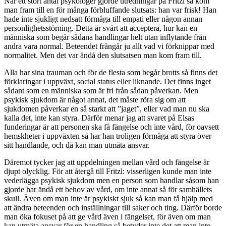
När ett stort antal psykologer gjorde utredningar på Fritzl så kom
man fram till en för många förbluffande slutsats: han var frisk! Han
hade inte sjukligt nedsatt förmåga till empati eller någon annan
personlighetsstörning. Detta är svårt att acceptera, hur kan en
människa som begår sådana handlingar helt utan inflytande från
andra vara normal. Beteendet frångår ju allt vad vi förknippar med
normalitet. Men det var ändå den slutsatsen man kom fram till.
Alla har sina trauman och för de flesta som begår brotts så finns det
förklaringar i uppväxt, social status eller liknande. Det finns inget
sådant som en människa som är fri från sådan påverkan. Men
psykisk sjukdom är något annat, det måste röra sig om att
sjukdomen påverkar en så starkt att ”jaget”, eller vad man nu ska
kalla det, inte kan styra. Därför menar jag att svaret på Elsas
funderingar är att personen ska få fängelse och inte vård, för oavsett
hemskheter i uppväxten så har han troligen förmåga att styra över
sitt handlande, och då kan man utmäta ansvar.
Däremot tycker jag att uppdelningen mellan vård och fängelse är
djupt olycklig. För att återgå till Fritzl: visserligen kunde man inte
vederlägga psykisk sjukdom men en person som handlar såsom han
gjorde har ändå ett behov av vård, om inte annat så för samhällets
skull. Även om man inte är psykiskt sjuk så kan man få hjälp med
att ändra beteenden och inställningar till saker och ting. Därför borde
man öka fokuset på att ge vård även i fängelset, för även om man
kan utmäta ansvar för en handling så betyder inte det att man inte