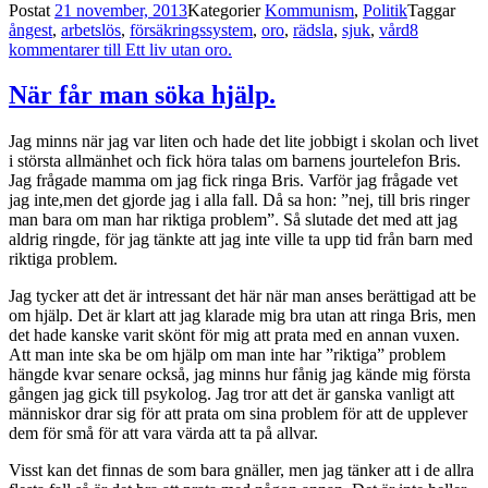
Postat
21 november, 2013
Kategorier
Kommunism
,
Politik
Taggar
ångest
,
arbetslös
,
försäkringssystem
,
oro
,
rädsla
,
sjuk
,
vård
8
kommentarer
till Ett liv utan oro.
När får man söka hjälp.
Jag minns när jag var liten och hade det lite jobbigt i skolan och livet
i största allmänhet och fick höra talas om barnens jourtelefon Bris.
Jag frågade mamma om jag fick ringa Bris. Varför jag frågade vet
jag inte,men det gjorde jag i alla fall. Då sa hon: ”nej, till bris ringer
man bara om man har riktiga problem”. Så slutade det med att jag
aldrig ringde, för jag tänkte att jag inte ville ta upp tid från barn med
riktiga problem.
Jag tycker att det är intressant det här när man anses berättigad att be
om hjälp. Det är klart att jag klarade mig bra utan att ringa Bris, men
det hade kanske varit skönt för mig att prata med en annan vuxen.
Att man inte ska be om hjälp om man inte har ”riktiga” problem
hängde kvar senare också, jag minns hur fånig jag kände mig första
gången jag gick till psykolog. Jag tror att det är ganska vanligt att
människor drar sig för att prata om sina problem för att de upplever
dem för små för att vara värda att ta på allvar.
Visst kan det finnas de som bara gnäller, men jag tänker att i de allra