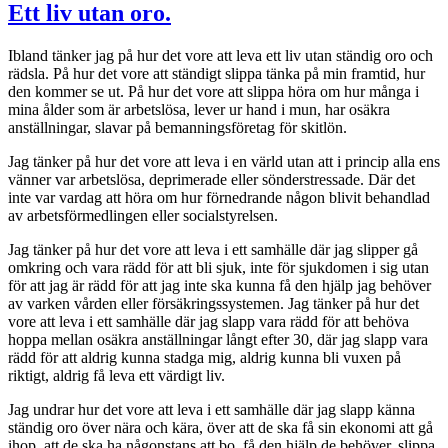
Ett liv utan oro.
Ibland tänker jag på hur det vore att leva ett liv utan ständig oro och
rädsla. På hur det vore att ständigt slippa tänka på min framtid, hur
den kommer se ut. På hur det vore att slippa höra om hur många i
mina ålder som är arbetslösa, lever ur hand i mun, har osäkra
anställningar, slavar på bemanningsföretag för skitlön.
Jag tänker på hur det vore att leva i en värld utan att i princip alla ens
vänner var arbetslösa, deprimerade eller sönderstressade. Där det
inte var vardag att höra om hur förnedrande någon blivit behandlad
av arbetsförmedlingen eller socialstyrelsen.
Jag tänker på hur det vore att leva i ett samhälle där jag slipper gå
omkring och vara rädd för att bli sjuk, inte för sjukdomen i sig utan
för att jag är rädd för att jag inte ska kunna få den hjälp jag behöver
av varken vården eller försäkringssystemen. Jag tänker på hur det
vore att leva i ett samhälle där jag slapp vara rädd för att behöva
hoppa mellan osäkra anställningar långt efter 30, där jag slapp vara
rädd för att aldrig kunna stadga mig, aldrig kunna bli vuxen på
riktigt, aldrig få leva ett värdigt liv.
Jag undrar hur det vore att leva i ett samhälle där jag slapp känna
ständig oro över nära och kära, över att de ska få sin ekonomi att gå
ihop, att de ska ha någonstans att bo, få den hjälp de behöver, slippa