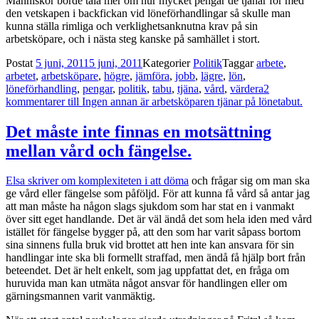
Människor borde tala mer om hur mycket pengar de tjänar för med
den vetskapen i backfickan vid löneförhandlingar så skulle man
kunna ställa rimliga och verklighetsanknutna krav på sin
arbetsköpare, och i nästa steg kanske på samhället i stort.
Postat
5 juni, 2011
5 juni, 2011
Kategorier
Politik
Taggar
arbete
,
arbetet
,
arbetsköpare
,
högre
,
jämföra
,
jobb
,
lägre
,
lön
,
löneförhandling
,
pengar
,
politik
,
tabu
,
tjäna
,
vård
,
värdera
2
kommentarer
till Ingen annan är arbetsköparen tjänar på lönetabut.
Det måste inte finnas en motsättning
mellan vård och fängelse.
Elsa skriver om komplexiteten i att döma
och frågar sig om man ska
ge vård eller fängelse som påföljd. För att kunna få vård så antar jag
att man måste ha någon slags sjukdom som har stat en i vanmakt
över sitt eget handlande. Det är väl ändå det som hela iden med vård
istället för fängelse bygger på, att den som har varit såpass bortom
sina sinnens fulla bruk vid brottet att hen inte kan ansvara för sin
handlingar inte ska bli formellt straffad, men ändå få hjälp bort från
beteendet. Det är helt enkelt, som jag uppfattat det, en fråga om
huruvida man kan utmäta något ansvar för handlingen eller om
gärningsmannen varit vanmäktig.