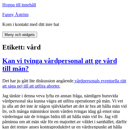
Hoppa till innehåll
Fanny Åström
Kom i kontakt med ditt inre hat
Meny och widgets
Etikett:
vård
Kan vi tvinga vårdpersonal att ge vård
till män?
Det har ju gått lite diskussion angående
vårdpersonals eventuella rätt
att säga nej till att utföra aborter.
Jag tänkte i denna veva lyfta en annan fråga, nämligen huruvida
vårdpersonal ska kunna vägra att utföra operationer på män. Vi vet
ju alla att det inte är någon självklarhet att det är bra att hålla män vid
liv, och många människor inom vården tvingas idag gå emot sina
värderingar när de tvingas bidra till att hålla män vid liv. Jag vill
påminna om att män står för en majoritet av våldet i samhället, därför
kan det rentav anses kontraproduktivt ur en vårdsynpunkt att hålla