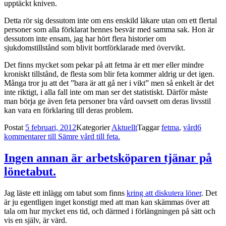
upptäckt kniven.
Detta rör sig dessutom inte om ens enskild läkare utan om ett flertal
personer som alla förklarat hennes besvär med samma sak. Hon är
dessutom inte ensam, jag har hört flera historier om
sjukdomstillstånd som blivit bortförklarade med övervikt.
Det finns mycket som pekar på att fetma är ett mer eller mindre
kroniskt tillstånd, de flesta som blir feta kommer aldrig ur det igen.
Många tror ju att det ”bara är att gå ner i vikt” men så enkelt är det
inte riktigt, i alla fall inte om man ser det statistiskt. Därför måste
man börja ge även feta personer bra vård oavsett om deras livsstil
kan vara en förklaring till deras problem.
Postat
5 februari, 2012
Kategorier
Aktuellt
Taggar
fetma
,
vård
6
kommentarer
till Sämre vård till feta.
Ingen annan är arbetsköparen tjänar på
lönetabut.
Jag läste ett inlägg om tabut som finns
kring att diskutera löner
. Det
är ju egentligen inget konstigt med att man kan skämmas över att
tala om hur mycket ens tid, och därmed i förlängningen på sätt och
vis en själv, är värd.