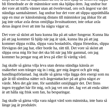
bli förnedrade av de människor som ska hjälpa dem. Jag undrar hur
det vore att träffa vänner utan att överlevnad, oro och ångest var det
ständiga samtalsämnet. Jag undrar hur det vore att slippa upprätthålla
upp en mur av känslomässig distans till människor jag älskar för att
jag inte orkar axla deras omöjliga livssituationer, inte orkar axla
deras ångest över att inte ha några vägar ut.
Det vore så skönt att bara kunna lita på att saker fungerar. Kunna lita
på att jag kommer få hjälp när jag är sjuk, kunna lita på att jag
kommer slippa svälta, slippa vara bostadslös, slippa förnedras, slippa
förvägras det jag har, eller borde ha, rätt till. Det vore så skönt att
slippa oroa mig för hur det ska bli när jag blir gammal, om jag
kommer ha pengar nog att leva på eller få värdig vård.
Jag skulle så gärna vilja leva utan denna ständiga känsla av
osäkerhet som tränger sig in i mig, ger mig ångest och gör mig
handlingsförlamad. Jag skulle så gärna vilja lägga den energi som nu
går åt till sömlösa nätter och ångestattacker på att göra något av
värde. Men det går inte, för samhället omöjliggör det. Det finns
ingen trygghet här för mig, och jag vet om det. Jag vet att enda sättet
är att hålla sig frisk som fan, ha besparingar.
Jag skulle så gärna vilja vara något värd som människa, inte bara så
länge jag är produktiv.