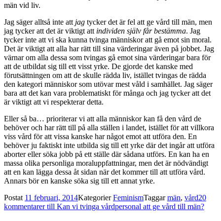
män vid liv.
Jag säger alltså inte att
jag
tycker det är fel att ge vård till män, men
jag tycker att det är viktigt att
individen själv får bestämma
. Jag
tycker inte att vi ska kunna tvinga människor att gå emot sin moral.
Det är viktigt att alla har rätt till sina värderingar även på jobbet. Jag
värnar om alla dessa som tvingas gå emot sina värderingar bara för
att de utbildat sig till ett visst yrke. De gjorde det kanske med
förutsättningen om att de skulle rädda liv, istället tvingas de rädda
den kategori människor som utövar mest våld i samhället. Jag säger
bara att det kan vara problematiskt för många och jag tycker att det
är viktigt att vi respekterar detta.
Eller så ba… prioriterar vi att alla människor kan få den vård de
behöver och har rätt till på alla ställen i landet, istället för att villkora
viss vård för att vissa kanske har något emot att utföra den. En
behöver ju faktiskt inte utbilda sig till ett yrke där det ingår att utföra
aborter eller söka jobb på ett ställe där sådana utförs. En kan ha en
massa olika personliga moraluppfattningar, men det är nödvändigt
att en kan lägga dessa åt sidan när det kommer till att utföra vård.
Annars bör en kanske söka sig till ett annat yrke.
Postat
11 februari, 2014
Kategorier
Feminism
Taggar
män
,
vård
20
kommentarer
till Kan vi tvinga vårdpersonal att ge vård till män?