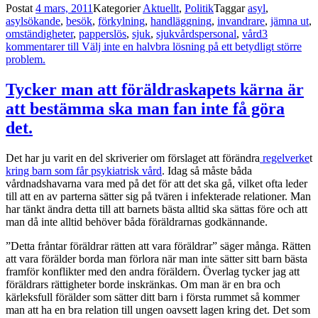
Postat
4 mars, 2011
Kategorier
Aktuellt
,
Politik
Taggar
asyl
,
asylsökande
,
besök
,
förkylning
,
handläggning
,
invandrare
,
jämna ut
,
omständigheter
,
papperslös
,
sjuk
,
sjukvårdspersonal
,
vård
3
kommentarer
till Välj inte en halvbra lösning på ett betydligt större
problem.
Tycker man att föräldraskapets kärna är
att bestämma ska man fan inte få göra
det.
Det har ju varit en del skriverier om förslaget att förändra
regelverke
t
kring barn som får psykiatrisk vård
. Idag så måste båda
vårdnadshavarna vara med på det för att det ska gå, vilket ofta leder
till att en av parterna sätter sig på tvären i infekterade relationer. Man
har tänkt ändra detta till att barnets bästa alltid ska sättas före och att
man då inte alltid behöver båda föräldrarnas godkännande.
”Detta fråntar föräldrar rätten att vara föräldrar” säger många. Rätten
att vara förälder borda man förlora när man inte sätter sitt barn bästa
framför konflikter med den andra föräldern. Överlag tycker jag att
föräldrars rättigheter borde inskränkas. Om man är en bra och
kärleksfull förälder som sätter ditt barn i första rummet så kommer
man att ha en bra relation till ungen oavsett lagen kring det. Det som