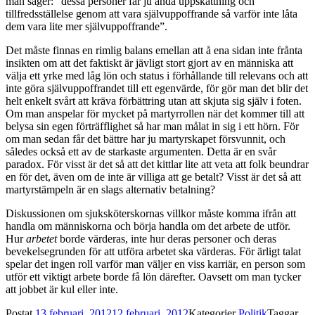
man säger: ”dessa personer får ju ändå uppskattning och
tillfredsställelse genom att vara självuppoffrande så varför inte låta
dem vara lite mer självuppoffrande”.
Det måste finnas en rimlig balans emellan att å ena sidan inte frånta
insikten om att det faktiskt är jävligt stort gjort av en människa att
välja ett yrke med låg lön och status i förhållande till relevans och att
inte göra självuppoffrandet till ett egenvärde, för gör man det blir det
helt enkelt svårt att kräva förbättring utan att skjuta sig själv i foten.
Om man anspelar för mycket på martyrrollen när det kommer till att
belysa sin egen förträfflighet så har man målat in sig i ett hörn. För
om man sedan får det bättre har ju martyrskapet försvunnit, och
således också ett av de starkaste argumenten. Detta är en svår
paradox. För visst är det så att det kittlar lite att veta att folk beundrar
en för det, även om de inte är villiga att ge betalt? Visst är det så att
martyrstämpeln är en slags alternativ betalning?
Diskussionen om sjuksköterskornas villkor måste komma ifrån att
handla om människorna och börja handla om det arbete de utför.
Hur
arbetet
borde värderas, inte hur deras personer och deras
bevekelsegrunden för att utföra arbetet ska värderas. För ärligt talat
spelar det ingen roll varför man väljer en viss karriär, en person som
utför ett viktigt arbete borde få lön därefter. Oavsett om man tycker
att jobbet är kul eller inte.
Postat
13 februari, 2012
12 februari, 2012
Kategorier
Politik
Taggar