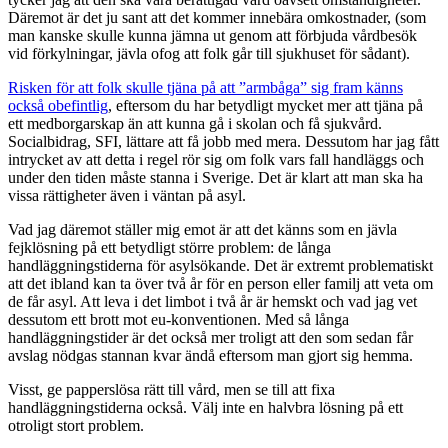
Däremot är det ju sant att det kommer innebära omkostnader, (som
man kanske skulle kunna jämna ut genom att förbjuda vårdbesök
vid förkylningar, jävla ofog att folk går till sjukhuset för sådant).
Risken för att folk skulle tjäna på att ”armbåga” sig fram känns
också obefintlig
, eftersom du har betydligt mycket mer att tjäna på
ett medborgarskap än att kunna gå i skolan och få sjukvård.
Socialbidrag, SFI, lättare att få jobb med mera. Dessutom har jag fått
intrycket av att detta i regel rör sig om folk vars fall handläggs och
under den tiden måste stanna i Sverige. Det är klart att man ska ha
vissa rättigheter även i väntan på asyl.
Vad jag däremot ställer mig emot är att det känns som en jävla
fejklösning på ett betydligt större problem: de långa
handläggningstiderna för asylsökande. Det är extremt problematiskt
att det ibland kan ta över två år för en person eller familj att veta om
de får asyl. Att leva i det limbot i två år är hemskt och vad jag vet
dessutom ett brott mot eu-konventionen. Med så långa
handläggningstider är det också mer troligt att den som sedan får
avslag nödgas stannan kvar ändå eftersom man gjort sig hemma.
Visst, ge papperslösa rätt till vård, men se till att fixa
handläggningstiderna också. Välj inte en halvbra lösning på ett
otroligt stort problem.