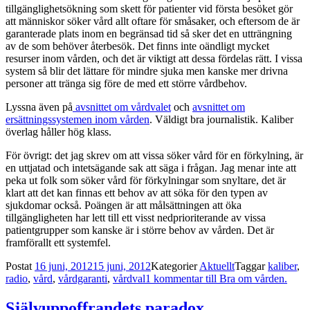
tillgänglighetsökning som skett för patienter vid första besöket gör
att människor söker vård allt oftare för småsaker, och eftersom de är
garanterade plats inom en begränsad tid så sker det en utträngning
av de som behöver återbesök. Det finns inte oändligt mycket
resurser inom vården, och det är viktigt att dessa fördelas rätt. I vissa
system så blir det lättare för mindre sjuka men kanske mer drivna
personer att tränga sig före de med ett större vårdbehov.
Lyssna även på
avsnittet om vårdvalet
och
avsnittet om
ersättningssystemen inom vården
. Väldigt bra journalistik. Kaliber
överlag håller hög klass.
För övrigt: det jag skrev om att vissa söker vård för en förkylning, är
en uttjatad och intetsägande sak att säga i frågan. Jag menar inte att
peka ut folk som söker vård för förkylningar som snyltare, det är
klart att det kan finnas ett behov av att söka för den typen av
sjukdomar också. Poängen är att målsättningen att öka
tillgängligheten har lett till ett visst nedprioriterande av vissa
patientgrupper som kanske är i större behov av vården. Det är
framförallt ett systemfel.
Postat
16 juni, 2012
15 juni, 2012
Kategorier
Aktuellt
Taggar
kaliber
,
radio
,
vård
,
vårdgaranti
,
vårdval
1 kommentar
till Bra om vården.
Självuppoffrandets paradox.