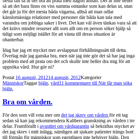
flesta fall så är det bra att prata med någon annan. Det är inte heller
så att det bara finns en viss summa omtanke som kan delas ut, utan
det går ju för det mesta båda vägarna, alltså att man odlar
känslomässiga relationer med personer där båda kan tala med
varandra om jobbiga saker i livet. Det kan väl även tänkas vara så att
det krävs mindre resurser allt som allt om en person söker hjälp så
tidigt som möjligt istället för att vänta till deras situation är
ohanterbar.
Idag har jag ett mycket mer avslappnat förhållningssätt till detta.
Överlag mår jag ganska bra, men när jag inte gör det så har jag inga
problem med att prata om det och skulle inte heller dra mig för att
uppsöka vård. Hur gör ni?
Postat
16 augusti, 2012
14 augusti, 2012
Kategorier
Människor
Taggar
hjälp
,
vård
11 kommentarer
till När får man söka
hjälp.
Bra om vården.
För den som vill veta mer om
det jag skrev om vården
för ett tag
sedan så kan jag rekommendera Kalibers granskning av vården i tre
delar. Framförallt i
avsnittet om vårdgarantin
så bekräftas mycket av
det jag skrev i mitt inlägg, nämligen att sjukare patienter trängs bort
till förmån för människor som egentligen inte behöver hjälp. Den