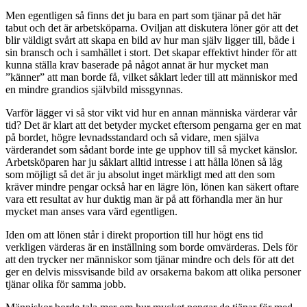
Men egentligen så finns det ju bara en part som tjänar på det här
tabut och det är arbetsköparna. Oviljan att diskutera löner gör att det
blir väldigt svårt att skapa en bild av hur man själv ligger till, både i
sin bransch och i samhället i stort. Det skapar effektivt hinder för att
kunna ställa krav baserade på något annat är hur mycket man
”känner” att man borde få, vilket såklart leder till att människor med
en mindre grandios självbild missgynnas.
Varför lägger vi så stor vikt vid hur en annan människa värderar vår
tid? Det är klart att det betyder mycket eftersom pengarna ger en mat
på bordet, högre levnadsstandard och så vidare, men själva
värderandet som sådant borde inte ge upphov till så mycket känslor.
Arbetsköparen har ju såklart alltid intresse i att hålla lönen så låg
som möjligt så det är ju absolut inget märkligt med att den som
kräver mindre pengar också har en lägre lön, lönen kan säkert oftare
vara ett resultat av hur duktig man är på att förhandla mer än hur
mycket man anses vara värd egentligen.
Iden om att lönen står i direkt proportion till hur högt ens tid
verkligen värderas är en inställning som borde omvärderas. Dels för
att den trycker ner människor som tjänar mindre och dels för att det
ger en delvis missvisande bild av orsakerna bakom att olika personer
tjänar olika för samma jobb.